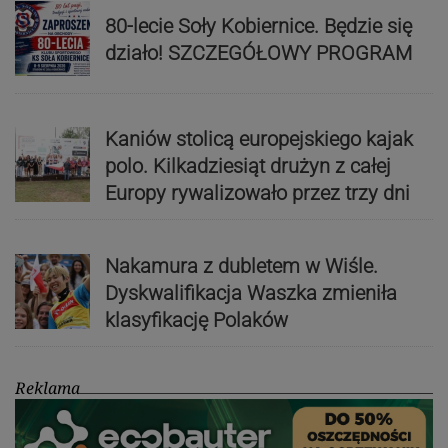
80-lecie Soły Kobiernice. Będzie się
działo! SZCZEGÓŁOWY PROGRAM
Kaniów stolicą europejskiego kajak
polo. Kilkadziesiąt drużyn z całej
Europy rywalizowało przez trzy dni
Nakamura z dubletem w Wiśle.
Dyskwalifikacja Waszka zmieniła
klasyfikację Polaków
Reklama