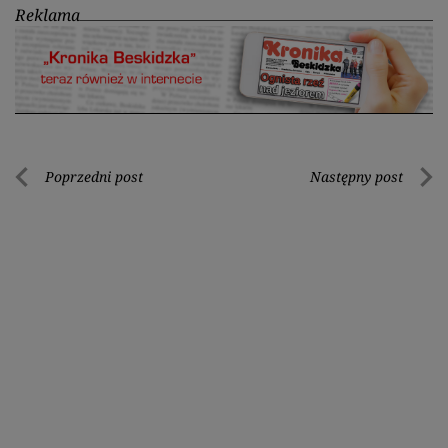
Reklama
Nawigacja
Poprzedni post
Następny post
Poprzedni
Nastę
wpisu
post
post