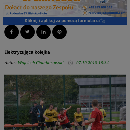
Facebook
Twitter
LinkedIn
Pinterest
Elektryzująca kolejka
Autor:
Wojciech Ciomborowski
07.10.2018 16:34
access_time