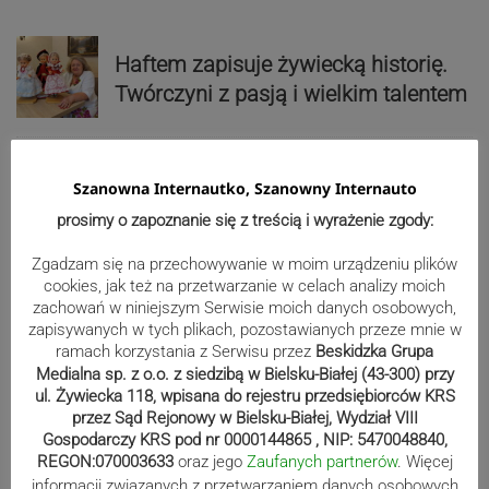
Haftem zapisuje żywiecką historię.
Twórczyni z pasją i wielkim talentem
Szanowna Internautko, Szanowny Internauto
Udany finał poszukiwań. Senior
prosimy o zapoznanie się z treścią i wyrażenie zgody:
został odnaleziony
Zgadzam się na przechowywanie w moim urządzeniu plików
cookies, jak też na przetwarzanie w celach analizy moich
zachowań w niniejszym Serwisie moich danych osobowych,
Reklama
zapisywanych w tych plikach, pozostawianych przeze mnie w
ramach korzystania z Serwisu przez
Beskidzka Grupa
Medialna sp. z o.o. z siedzibą w Bielsku-Białej (43-300) przy
ul. Żywiecka 118, wpisana do rejestru przedsiębiorców KRS
przez Sąd Rejonowy w Bielsku-Białej, Wydział VIII
Gospodarczy KRS pod nr 0000144865 , NIP: 5470048840,
REGON:070003633
oraz jego
Zaufanych partnerów
. Więcej
informacji związanych z przetwarzaniem danych osobowych