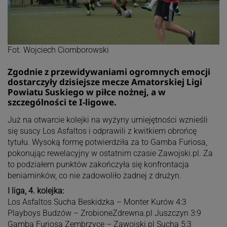
Fot. Wojciech Ciomborowski
Zgodnie z przewidywaniami ogromnych emocji
dostarczyły dzisiejsze mecze Amatorskiej Ligi
Powiatu Suskiego w piłce nożnej, a w
szczególności te I-ligowe.
Już na otwarcie kolejki na wyżyny umiejętności wznieśli
się suscy Los Asfaltos i odprawili z kwitkiem obrońcę
tytułu. Wysoką formę potwierdziła za to Gamba Furiosa,
pokonując rewelacyjny w ostatnim czasie Zawojski.pl. Za
to podziałem punktów zakończyła się konfrontacja
beniaminków, co nie zadowoliło żadnej z drużyn.
I liga, 4. kolejka:
Los Asfaltos Sucha Beskidzka – Monter Kurów 4:3
Playboys Budzów – ZrobioneZdrewna.pl Juszczyn 3:9
Gamba Furiosa Zembrzyce – Zawojski.pl Sucha 5:3