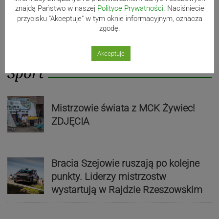
znajdą Państwo w naszej
Polityce Prywatności
. Naciśniecie
przycisku "Akceptuje" w tym oknie informacyjnym, oznacza
zgodę.
Akceptuje
Sport
Mistrzowie świata z MCK Żywiec!
ZDJĘCIA
Bracia Szejowie ruszają po kolejne
punkty. Liderzy mistrzostw
wystartują w Rajdzie Rzeszowskim