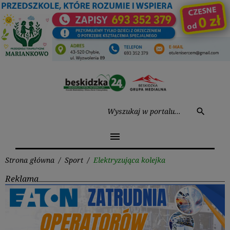
Przejdź
do
treści
Wysz
search
menu
Strona główna
/
Sport
/
Elektryzująca kolejka
Reklama