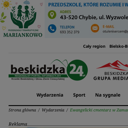
Przejdź
do
treści
Cały region
Bielsko-B
Wydarzenia
Sport
Na sygnale
Strona główna
/
Wydarzenia
/
Ewangelicki cmentarz w Zamars
Reklama