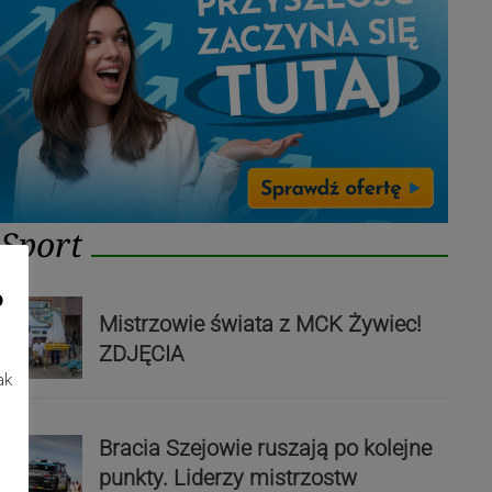
Sport
o
Mistrzowie świata z MCK Żywiec!
ZDJĘCIA
ak
Bracia Szejowie ruszają po kolejne
punkty. Liderzy mistrzostw