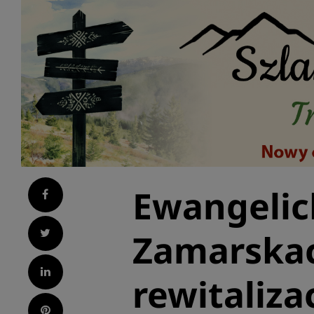
Ewangelic
Facebook
Twitter
Zamarska
LinkedIn
rewitalizac
Pinterest