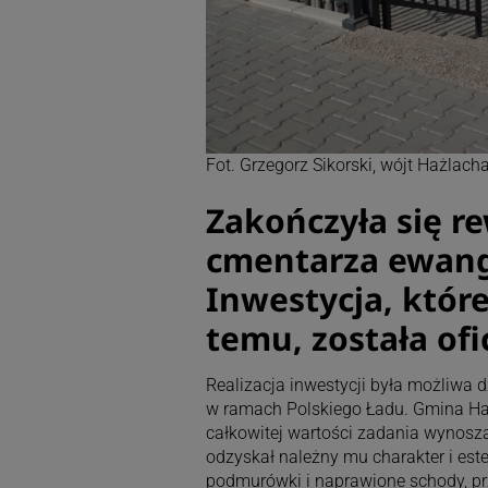
Fot. Grzegorz Sikorski, wójt Hażlach
Zakończyła się r
cmentarza ewang
Inwestycja, której
temu, została of
Realizacja inwestycji była możliw
w ramach Polskiego Ładu. Gmina Hażl
całkowitej wartości zadania wynosz
odzyskał należny mu charakter i est
podmurówki i naprawione schody, prz