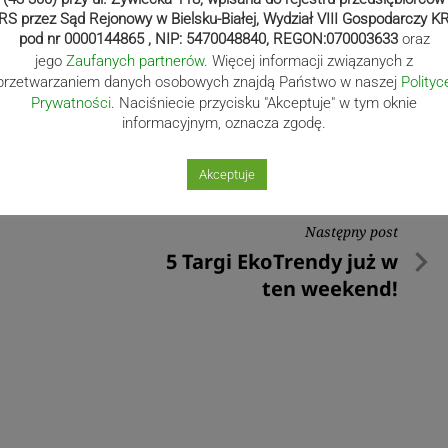
RS przez Sąd Rejonowy w Bielsku-Białej, Wydział VIII Gospodarczy K
pod nr 0000144865 , NIP: 5470048840, REGON:070003633
oraz
jego
Zaufanych partnerów
. Więcej informacji związanych z
przetwarzaniem danych osobowych znajdą Państwo w naszej
Polityc
Prywatności
. Naciśniecie przycisku "Akceptuje" w tym oknie
informacyjnym, oznacza zgodę.
Akceptuje
Następny post
Następny
5 Targi EkoTrendy już w
post
ten weekend!