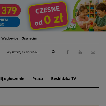
Wadowice
Oświęcim
Wyszukaj:
search
Facebook
Youtube
Kontak
lij ogłoszenie
Praca
Beskidzka TV