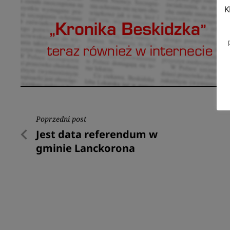
K
Nawigacja
Poprzedni post
Poprzedni
Jest data referendum w
wpisu
post
gminie Lanckorona