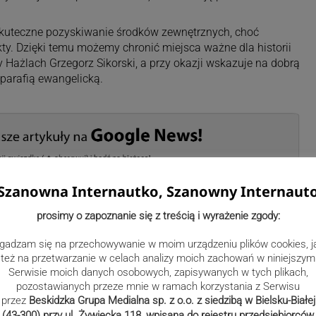
 skuteczne pozyskiwanie środków zewnętrznych, choć
y. Dzięki temu możemy chronić miejsca ważne dla historii
 Hażlach Grzegorz Sikorski, a przy okazji wskazuje na dobrą
 parafią ewangelicką.
Szanowna Internautko, Szanowny Internaut
ożdoń
prosimy o zapoznanie się z treścią i wyrażenie zgody:
gadzam się na przechowywanie w moim urządzeniu plików cookies, j
też na przetwarzanie w celach analizy moich zachowań w niniejszym
Serwisie moich danych osobowych, zapisywanych w tych plikach,
pozostawianych przeze mnie w ramach korzystania z Serwisu
przez
Beskidzka Grupa Medialna sp. z o.o. z siedzibą w Bielsku-Białej
(43-300) przy ul. Żywiecka 118, wpisana do rejestru przedsiębiorców