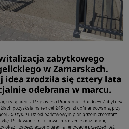
a
ewitalizacja zabytkowego
elickiego w Zamarskach.
 idea zrodziła się cztery lata
icjalnie odebrana w marcu.
a dzięki wsparciu z Rządowego Programu Odbudowy Zabytków
ach pozyskała na ten cel 245 tys. zł dofinansowania, przy
ącej 250 tys. zł. Dzięki państwowym pieniądzom cmentarz
etykę. Postawiono m.in. nowe ogrodzenie oraz bramę,
y okazji zabezpieczono teren, a renowację przeszedł też