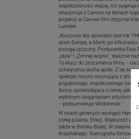
współczesności więcej, niż sugeruje 
relacjonuje z Cannes na łamach tygo
projekcji w Cannes film otrzymał k
Lumière.
„Kluczowy dla opowieści jest rok 194
dzieli Europę, a Mann, po kilkunast
pożogą ojczyzny. Producentka Ewa P
„Idzie” i „Zimnej wojnie”, słusznie n
To klucz do zrozumienia filmu – nie 
uchwycenia ducha epoki. Z tej wątłej
spektakl mocno rezonujący z dniem 
pogubionego, współczesnego świata.
duszy, opowiadająca o cenie, jaką pła
wybitnym osiągnięciem artystycznym
– podsumowuje Wróblewski.”
Z
W rolach głównych wystąpili Hanns Z
córkę pisarza, Erikę). Większość ple
także w Bielsku-Białej. W sierpniu ubi
Krasińskiego. Scenografia filmowa p