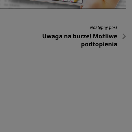
Następny post
Następny
Uwaga na burze! Możliwe
post
podtopienia