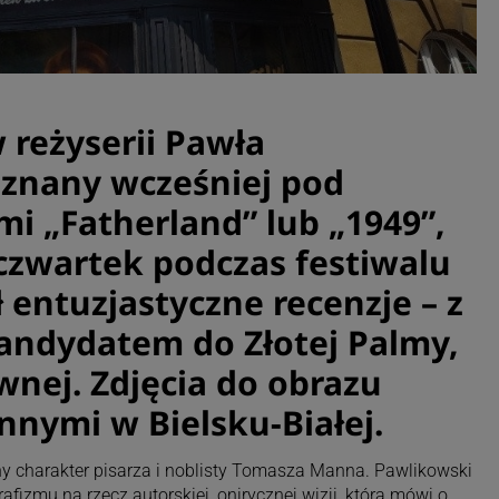
 reżyserii Pawła
 znany wcześniej pod
mi „Fatherland” lub „1949”,
czwartek podczas festiwalu
 entuzjastyczne recenzje – z
kandydatem do Złotej Palmy,
wnej. Zdjęcia do obrazu
nnymi w Bielsku-Białej.
y charakter pisarza i noblisty Tomasza Manna. Pawlikowski
afizmu na rzecz autorskiej, onirycznej wizji, która mówi o