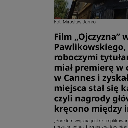
Fot. Mirosław Jamro
Film „Ojczyzna” w
Pawlikowskiego,
roboczymi tytuła
miał premierę w 
w Cannes i zyskał
miejsca stał się 
czyli nagrody głó
kręcono między i
„Punktem wyjścia jest skomplikowan
porzuca jednak bezpieczne tory biogr