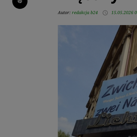
Pinterest
Autor:
redakcja b24
15.05.2026 0
access_time