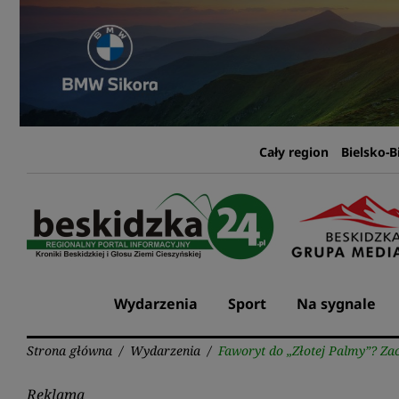
Przejdź
do
treści
Cały region
Bielsko-B
Wydarzenia
Sport
Na sygnale
Strona główna
/
Wydarzenia
/
Faworyt do „Złotej Palmy”? Za
Reklama