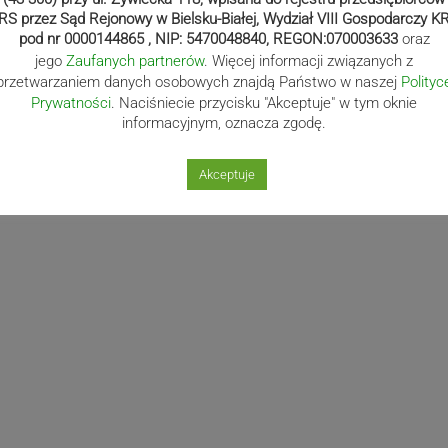
dowego Banku Polskiego, zdjęcia kręcono także we wnętrzach
RS przez Sąd Rejonowy w Bielsku-Białej, Wydział VIII Gospodarczy K
o 23 maja. W polskich kinach „Ojczyzna” pojawi się 19
pod nr 0000144865 , NIP: 5470048840, REGON:070003633
oraz
jego
Zaufanych partnerów
. Więcej informacji związanych z
przetwarzaniem danych osobowych znajdą Państwo w naszej
Polityc
Prywatności
. Naciśniecie przycisku "Akceptuje" w tym oknie
informacyjnym, oznacza zgodę.
Akceptuje