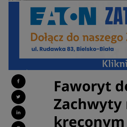
Faworyt d
Facebook
Twitter
Zachwyty 
LinkedIn
kręconym 