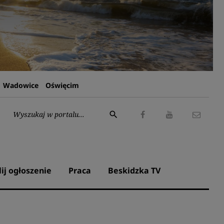
Wadowice
Oświęcim
Wyszukaj:
search
Facebook
Youtube
Kontak
lij ogłoszenie
Praca
Beskidzka TV