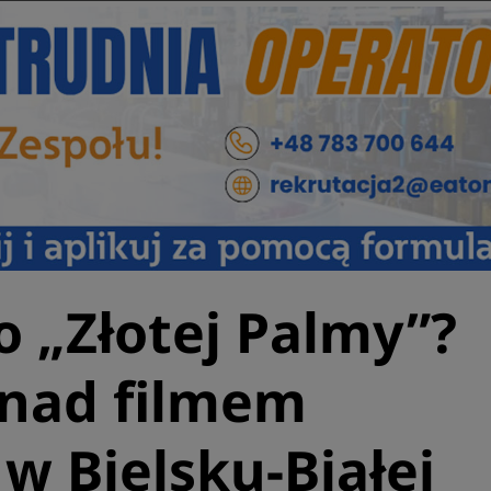
o „Złotej Palmy”?
nad filmem
w Bielsku-Białej