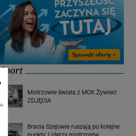
Sport
o
Mistrzowie świata z MCK Żywiec!
ZDJĘCIA
ak
Bracia Szejowie ruszają po kolejne
punkty. Liderzy mistrzostw