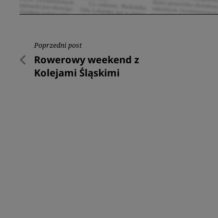
Nawigacja
Poprzedni post
Poprzedni
Rowerowy weekend z
wpisu
post
Kolejami Śląskimi