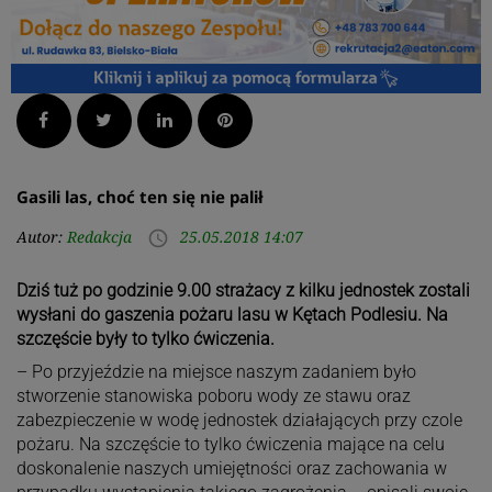
Facebook
Twitter
LinkedIn
Pinterest
Gasili las, choć ten się nie palił
Autor:
Redakcja
25.05.2018 14:07
access_time
Dziś tuż po godzinie 9.00 strażacy z kilku jednostek zostali
wysłani do gaszenia pożaru lasu w Kętach Podlesiu. Na
szczęście były to tylko ćwiczenia.
– Po przyjeździe na miejsce naszym zadaniem było
stworzenie stanowiska poboru wody ze stawu oraz
zabezpieczenie w wodę jednostek działających przy czole
pożaru. Na szczęście to tylko ćwiczenia mające na celu
doskonalenie naszych umiejętności oraz zachowania w