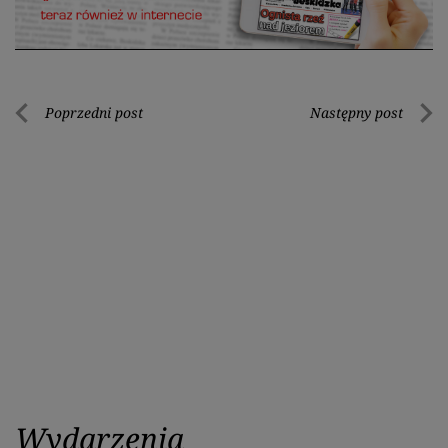
Nawigacja
Poprzedni post
Następny post
Poprzedni
Nastę
wpisu
post
post
Wydarzenia