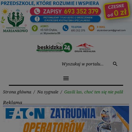
Przejdź
do
treści
Wysz
search
menu
Strona główna
/
Na sygnale
/
Gasili las, choć ten się nie palił
Reklama