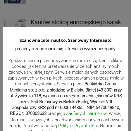
Kaniów stolicą europejskiego kajak
polo. Kilkadziesiąt drużyn z całej
Europy rywalizowało przez trzy dni
Szanowna Internautko, Szanowny Internauto
prosimy o zapoznanie się z treścią i wyrażenie zgody:
Nakamura z dubletem w Wiśle.
Zgadzam się na przechowywanie w moim urządzeniu plików
Dyskwalifikacja Waszka zmieniła
cookies, jak też na przetwarzanie w celach analizy moich
zachowań w niniejszym Serwisie moich danych osobowych,
klasyfikację Polaków
zapisywanych w tych plikach, pozostawianych przeze mnie w
ramach korzystania z Serwisu przez
Beskidzka Grupa
Medialna sp. z o.o. z siedzibą w Bielsku-Białej (43-300) przy
Reklama
ul. Żywiecka 118, wpisana do rejestru przedsiębiorców KRS
przez Sąd Rejonowy w Bielsku-Białej, Wydział VIII
Gospodarczy KRS pod nr 0000144865 , NIP: 5470048840,
REGON:070003633
oraz jego
Zaufanych partnerów
. Więcej
informacji związanych z przetwarzaniem danych osobowych
znajdą Państwo w naszej
Polityce Prywatności
. Naciśniecie