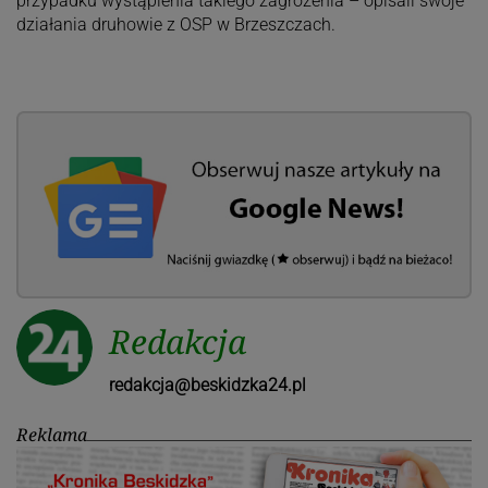
przypadku wystąpienia takiego zagrożenia – opisali swoje
działania druhowie z OSP w Brzeszczach.
Redakcja
redakcja@beskidzka24.pl
Reklama