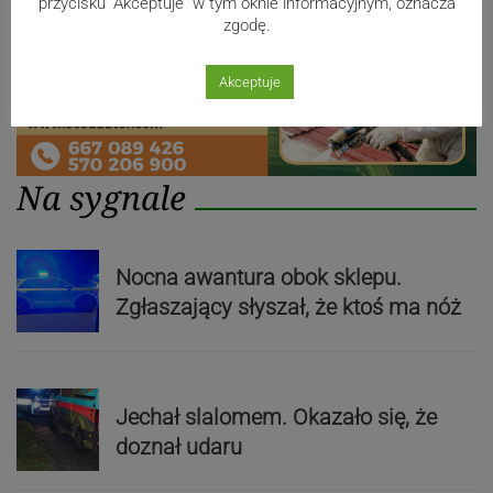
przycisku "Akceptuje" w tym oknie informacyjnym, oznacza
zgodę.
Akceptuje
Na sygnale
Nocna awantura obok sklepu.
Zgłaszający słyszał, że ktoś ma nóż
Jechał slalomem. Okazało się, że
doznał udaru