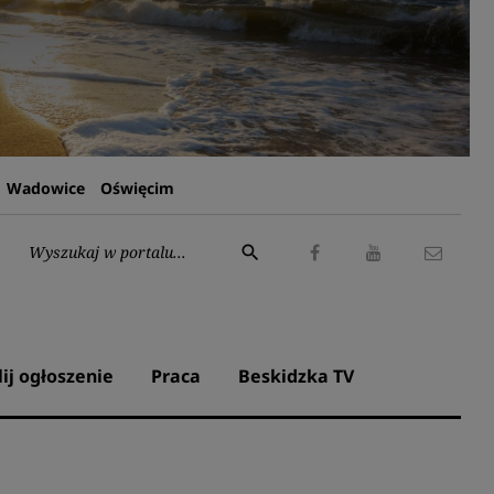
Wadowice
Oświęcim
Wyszukaj:
search
Facebook
Youtube
Kontak
lij ogłoszenie
Praca
Beskidzka TV