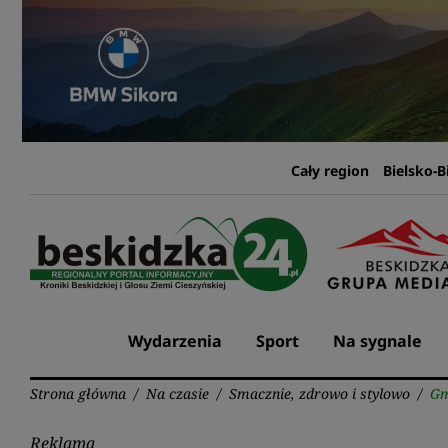
Przejdź
do
treści
Cały region
Bielsko-B
Wydarzenia
Sport
Na sygnale
Strona główna
/
Na czasie
/
Smacznie, zdrowo i stylowo
/
Gm
Reklama