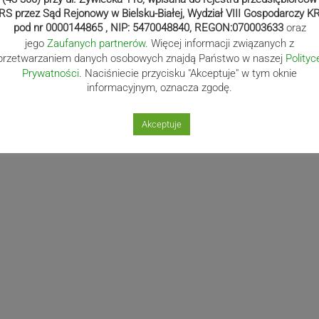
RS przez Sąd Rejonowy w Bielsku-Białej, Wydział VIII Gospodarczy K
pod nr 0000144865 , NIP: 5470048840, REGON:070003633
oraz
jego
Zaufanych partnerów
. Więcej informacji związanych z
przetwarzaniem danych osobowych znajdą Państwo w naszej
Polityc
Prywatności
. Naciśniecie przycisku "Akceptuje" w tym oknie
informacyjnym, oznacza zgodę.
Akceptuje