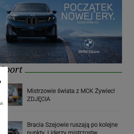
Sport
o
Mistrzowie świata z MCK Żywiec!
ZDJĘCIA
ak
Bracia Szejowie ruszają po kolejne
punkty. Liderzy mistrzostw