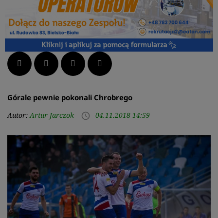
Facebook
Twitter
LinkedIn
Pinterest
Górale pewnie pokonali Chrobrego
Autor:
Artur Jarczok
04.11.2018 14:59
access_time