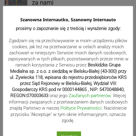
za nami
Szanowna Internautko, Szanowny Internauto
Reklama
prosimy o zapoznanie się z treścią i wyrażenie zgody:
Zgadzam się na przechowywanie w moim urządzeniu plików
cookies, jak też na przetwarzanie w celach analizy moich
zachowań w niniejszym Serwisie moich danych osobowych,
zapisywanych w tych plikach, pozostawianych przeze mnie w
ramach korzystania z Serwisu przez
Beskidzka Grupa
Medialna sp. z o.o. z siedzibą w Bielsku-Białej (43-300) przy
ul. Żywiecka 118, wpisana do rejestru przedsiębiorców KRS
przez Sąd Rejonowy w Bielsku-Białej, Wydział VIII
Gospodarczy KRS pod nr 0000144865 , NIP: 5470048840,
REGON:070003633
oraz jego
Zaufanych partnerów
. Więcej
informacji związanych z przetwarzaniem danych osobowych
znajdą Państwo w naszej
Polityce Prywatności
. Naciśniecie
Sport
przycisku "Akceptuje" w tym oknie informacyjnym, oznacza
zgodę.
Beniaminek ze spadkowiczem na