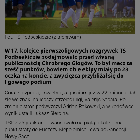
Fot. TS Podbeskidzie (z archiwum)
W 17. kolejce pierwszoligowych rozgrywek TS
Podbeskidzie podejmowało przed własną
publicznością Chrobrego Głogów. To był mecz za
sześć punktów, bowiem obie ekipy miały po 23
oczka na koncie, a zwycięzca przybliżał się do
ligowego podium.
Górale rozpoczęli świetnie, a gościom już w 22. minucie dał
się we znaki najlepszy strzelec I ligi, Valerijs Sabala. Po
zmianie stron podwyższył Adrian Rakowski, a w końcówce
wynik ustalił Łukasz Sierpina.
TSP z 26 punktami awansowało na piątą lokatę – ma
punkt straty do Puszczy Niepołomice i dwa do Sandecji
Nowy Sącz.