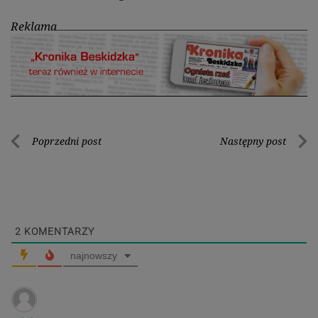
Reklama
Nawigacja
Poprzedni post
Następny post
Poprzedni
Nastę
wpisu
post
post
2
KOMENTARZY
najnowszy