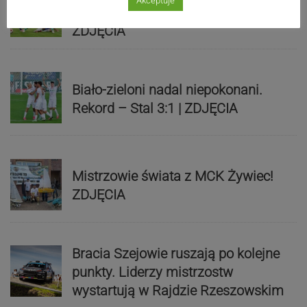
Akceptuje
remis. Podbeskidzie – Lechia 2:2 |
ZDJĘCIA
Biało-zieloni nadal niepokonani.
Rekord – Stal 3:1 | ZDJĘCIA
Mistrzowie świata z MCK Żywiec!
ZDJĘCIA
Bracia Szejowie ruszają po kolejne
punkty. Liderzy mistrzostw
wystartują w Rajdzie Rzeszowskim