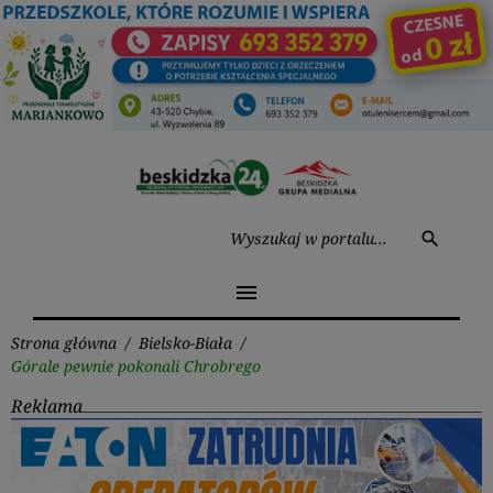
Przejdź
do
treści
Wysz
search
menu
Strona główna
/
Bielsko-Biała
/
Górale pewnie pokonali Chrobrego
Reklama