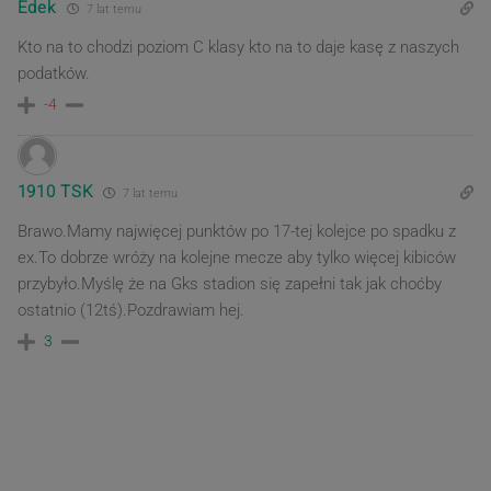
Edek
7 lat temu
Kto na to chodzi poziom C klasy kto na to daje kasę z naszych
podatków.
-4
1910 TSK
7 lat temu
Brawo.Mamy najwięcej punktów po 17-tej kolejce po spadku z
ex.To dobrze wróży na kolejne mecze aby tylko więcej kibiców
przybyło.Myślę że na Gks stadion się zapełni tak jak choćby
ostatnio (12tś).Pozdrawiam hej.
3