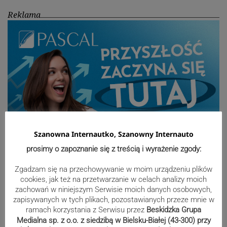
Reklama
Szanowna Internautko, Szanowny Internauto
prosimy o zapoznanie się z treścią i wyrażenie zgody:
Sport
Zgadzam się na przechowywanie w moim urządzeniu plików
cookies, jak też na przetwarzanie w celach analizy moich
zachowań w niniejszym Serwisie moich danych osobowych,
Beniaminek ze spadkowiczem na
zapisywanych w tych plikach, pozostawianych przeze mnie w
ramach korzystania z Serwisu przez
Beskidzka Grupa
remis. Podbeskidzie – Lechia 2:2 |
Medialna sp. z o.o. z siedzibą w Bielsku-Białej (43-300) przy
ZDJĘCIA