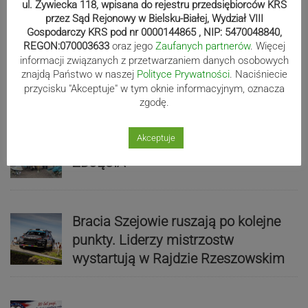
ul. Żywiecka 118, wpisana do rejestru przedsiębiorców KRS
przez Sąd Rejonowy w Bielsku-Białej, Wydział VIII
Gospodarczy KRS pod nr 0000144865 , NIP: 5470048840,
REGON:070003633
oraz jego
Zaufanych partnerów
. Więcej
Biało-zieloni nadal niepokonani.
informacji związanych z przetwarzaniem danych osobowych
Rekord – Stal 3:1 | ZDJĘCIA
znajdą Państwo w naszej
Polityce Prywatności
. Naciśniecie
przycisku "Akceptuje" w tym oknie informacyjnym, oznacza
zgodę.
Akceptuje
Mistrzowie świata z MCK Żywiec!
ZDJĘCIA
Bracia Szejowie ruszają po kolejne
punkty. Liderzy mistrzostw
wystartują w Rajdzie Rzeszowskim