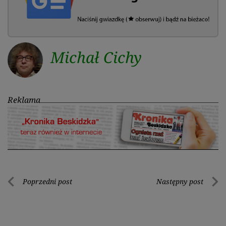
Michał Cichy
Reklama
Nawigacja
Poprzedni post
Następny post
Poprzedni
Nastę
wpisu
post
post