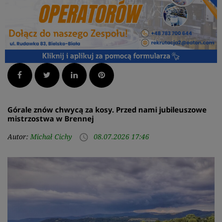
Facebook
Twitter
LinkedIn
Pinterest
Górale znów chwycą za kosy. Przed nami jubileuszowe
mistrzostwa w Brennej
Autor:
Michał Cichy
08.07.2026 17:46
access_time