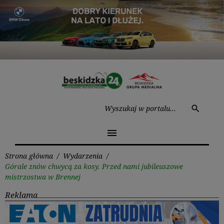
Przejdź
do
treści
Wysz
search
menu
Strona główna
/
Wydarzenia
/
Górale znów chwycą za kosy. Przed nami jubileuszowe
mistrzostwa w Brennej
Reklama