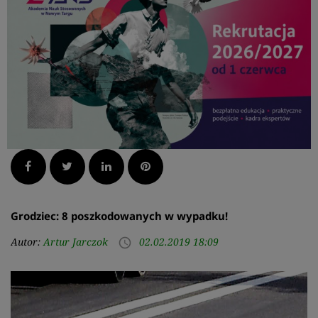
Facebook
Twitter
LinkedIn
Pinterest
Grodziec: 8 poszkodowanych w wypadku!
Autor:
Artur Jarczok
02.02.2019 18:09
access_time