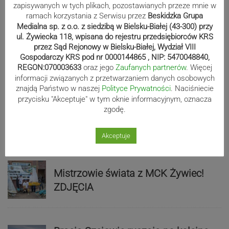
Sport
zapisywanych w tych plikach, pozostawianych przeze mnie w
ramach korzystania z Serwisu przez
Beskidzka Grupa
Medialna sp. z o.o. z siedzibą w Bielsku-Białej (43-300) przy
Beniaminek ze spadkowiczem na
ul. Żywiecka 118, wpisana do rejestru przedsiębiorców KRS
przez Sąd Rejonowy w Bielsku-Białej, Wydział VIII
remis. Podbeskidzie – Lechia 2:2 |
Gospodarczy KRS pod nr 0000144865 , NIP: 5470048840,
ZDJĘCIA
REGON:070003633
oraz jego
Zaufanych partnerów
. Więcej
informacji związanych z przetwarzaniem danych osobowych
znajdą Państwo w naszej
Polityce Prywatności
. Naciśniecie
przycisku "Akceptuje" w tym oknie informacyjnym, oznacza
Biało-zieloni nadal niepokonani.
zgodę.
Rekord – Stal 3:1 | ZDJĘCIA
Akceptuje
Mistrzowie świata z MCK Żywiec!
ZDJĘCIA