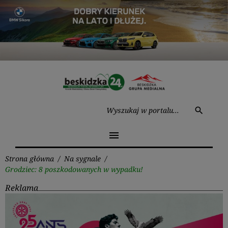
Przejdź
do
treści
Wysz
search
menu
Strona główna
/
Na sygnale
/
Grodziec: 8 poszkodowanych w wypadku!
Reklama