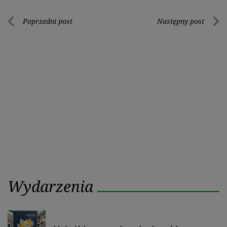
Nawigacja
Poprzedni post
Następny post
Poprzedni
Nastę
wpisu
post
post
Wydarzenia