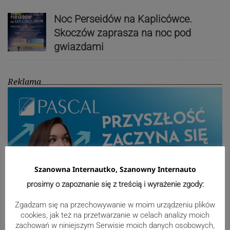
Noc Perseidów na Kaplicówce.
Skoczów zaprasza na noc pod
gwiazdami
Reklama
Szanowna Internautko, Szanowny Internauto
prosimy o zapoznanie się z treścią i wyrażenie zgody:
Zgadzam się na przechowywanie w moim urządzeniu plików
cookies, jak też na przetwarzanie w celach analizy moich
zachowań w niniejszym Serwisie moich danych osobowych,