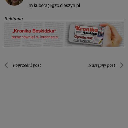
m.kubera@gzc.cieszyn.pl
Reklama
Nawigacja
Poprzedni post
Następny post
Poprzedni
Nastę
wpisu
post
post