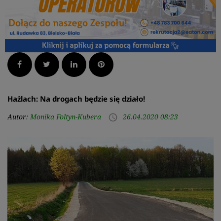
Facebook
Twitter
LinkedIn
Pinterest
Hażlach: Na drogach będzie się działo!
Autor:
Monika Foltyn-Kubera
26.04.2020 08:23
access_time