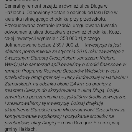
Generalny remont przejdzie również ulica Długa w
Hażlachu. Odnowiony zostanie odcinek od lasu Bzie w
kierunku istniejącego chodnika przy przedszkolu.
Przebudowana zostanie jezdnia, uregulowana kwestia
odwodnienia, ulica doczeka się również chodnika. Koszt
całej inwestycji wyniesie 4 358 000 zł, z czego
dofinansowane będzie 2 397 000 zł. – I
nwestycja ta jest
efektem porozumienia ze stycznia 2016 roku zawartego z
ówczesnym Starostą Cieszyńskim Januszem Królem.
Wtedy jako samorząd aplikowaliśmy o środki finansowe w
ramach Programu Rozwoju Obszarów Wiejskich w celu
przebudowy drogi gminnej – ulicy Rudowskiej w Hażlachu i
Zamarskach, na odcinku około 2,4 km, od granicy z
miastem Cieszyn do skrzyżowania z ulicą Długą. Dzięki
zawartemu porozumieniu pozyskaliśmy środki zewnętrzne
i zrealizowaliśmy tę inwestycję. Dzisiaj dziękuję
aktualnemu Staroście panu Mieczysławowi Szczurkowi za
kontynuowanie współpracy i pozyskanie środków na
przebudowę ulicy Długiej
– mówi Grzegorz Sikorski, wójt
gminy Hażlach.