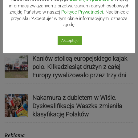
informacji związanych z przetwarzaniem danych osobowych
znajdą Państwo w naszej
Polityce Prywatności
. Naciśniecie
przycisku "Akceptuje" w tym oknie informacyjnym, oznacza
80-lecie Soły Kobiernice. Będzie się
zgodę.
działo! SZCZEGÓŁOWY PROGRAM
Akceptuje
Kaniów stolicą europejskiego kajak
polo. Kilkadziesiąt drużyn z całej
Europy rywalizowało przez trzy dni
Nakamura z dubletem w Wiśle.
Dyskwalifikacja Waszka zmieniła
klasyfikację Polaków
Reklama