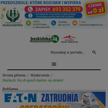
Przejdź
do
treści
Wysz
search
menu
Strona główna
/
Wydarzenia
/
Hażlach: Na drogach będzie się działo!
Reklama