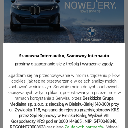
Sport
Szanowna Internautko, Szanowny Internauto
prosimy o zapoznanie się z treścią i wyrażenie zgody:
Zgadzam się na przechowywanie w moim urządzeniu plików
Mistrzowie świata z MCK Żywiec!
cookies, jak też na przetwarzanie w celach analizy moich
ZDJĘCIA
zachowań w niniejszym Serwisie moich danych osobowych,
zapisywanych w tych plikach, pozostawianych przeze mnie w
ramach korzystania z Serwisu przez
Beskidzka Grupa
Medialna sp. z o.o. z siedzibą w Bielsku-Białej (43-300) przy
Bracia Szejowie ruszają po kolejne
ul. Żywiecka 118, wpisana do rejestru przedsiębiorców KRS
przez Sąd Rejonowy w Bielsku-Białej, Wydział VIII
punkty. Liderzy mistrzostw
Gospodarczy KRS pod nr 0000144865 , NIP: 5470048840,
wystartują w Rajdzie Rzeszowskim
REGON:070003633
oraz jego
Zaufanych partnerów
. Więcej