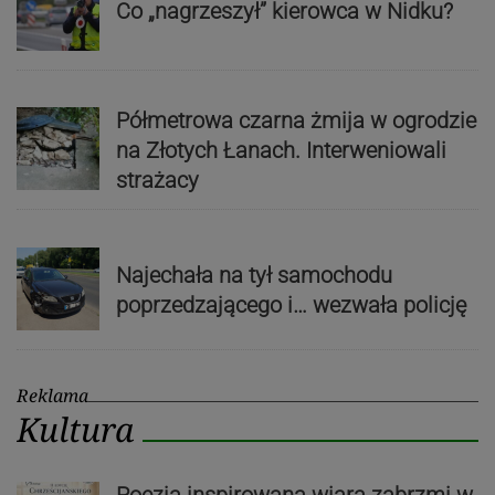
Co „nagrzeszył” kierowca w Nidku?
Półmetrowa czarna żmija w ogrodzie
na Złotych Łanach. Interweniowali
strażacy
Najechała na tył samochodu
poprzedzającego i… wezwała policję
Reklama
Kultura
Poezja inspirowana wiarą zabrzmi w