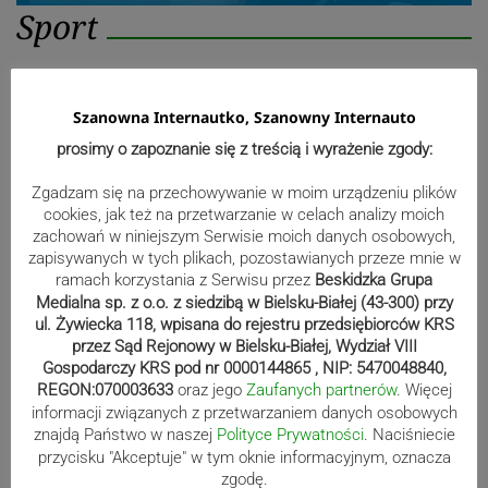
Sport
Mistrzowie świata z MCK Żywiec!
Szanowna Internautko, Szanowny Internauto
ZDJĘCIA
prosimy o zapoznanie się z treścią i wyrażenie zgody:
Zgadzam się na przechowywanie w moim urządzeniu plików
cookies, jak też na przetwarzanie w celach analizy moich
Bracia Szejowie ruszają po kolejne
zachowań w niniejszym Serwisie moich danych osobowych,
punkty. Liderzy mistrzostw
zapisywanych w tych plikach, pozostawianych przeze mnie w
ramach korzystania z Serwisu przez
Beskidzka Grupa
wystartują w Rajdzie Rzeszowskim
Medialna sp. z o.o. z siedzibą w Bielsku-Białej (43-300) przy
ul. Żywiecka 118, wpisana do rejestru przedsiębiorców KRS
przez Sąd Rejonowy w Bielsku-Białej, Wydział VIII
Gospodarczy KRS pod nr 0000144865 , NIP: 5470048840,
80-lecie Soły Kobiernice. Będzie się
REGON:070003633
oraz jego
Zaufanych partnerów
. Więcej
działo! SZCZEGÓŁOWY PROGRAM
informacji związanych z przetwarzaniem danych osobowych
znajdą Państwo w naszej
Polityce Prywatności
. Naciśniecie
przycisku "Akceptuje" w tym oknie informacyjnym, oznacza
zgodę.