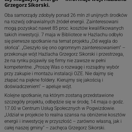
Grzegorz Sikorski.
Oba samorządy zdobyły ponad 26 mln zł unijnych środków
na rozwój odnawialnych źródeł energii. Zainteresowani
mogą pozyskać nawet 85 proc. kosztów kwalifikowanych
takich inwestycji. 7 maja w Bibliotece w Hażlachu odbyło
się pierwsze spotkanie na temat projektu „Od węgla do
słońca”. „Cieszyło się ono ogromnym zainteresowaniem” –
przekonuje wójt Hażlacha Grzegorz Sikorski i przestrzega,
że na rynku pojawiły się firmy nie zawsze w pełni
kompetentne. „Proszę Was o rozwagę i rozsądny wybór
przy zakupie i montażu instalacji OZE. Nie dajmy się
złapać na piękne foldery. Kierujmy się jakością i
doświadczeniem” – apeluje wójt.
Kolejne spotkanie, na którym zostaną przedstawione
szczegóły projektu, odbędzie się w środę, 14 maja o godz.
17.00 w Centrum Usług Społecznych w Pogwizdowie.
„Udział w projekcie to realna szansa na obniżenie kosztów
energii i inwestycję w przyszłość – zarówno własną, jak i
całej naszej gminy” – zachęca Grzegorz Sikorski.