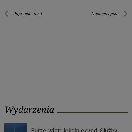
Nawigacja
Poprzedni post
Następny post
Poprzedni
Nastę
wpisu
post
post
Wydarzenia
Burze, wiatr, lokalnie grad. Służby