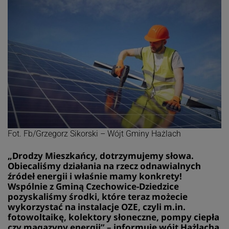
Fot. Fb/Grzegorz Sikorski – Wójt Gminy Hażlach
„Drodzy Mieszkańcy, dotrzymujemy słowa.
Obiecaliśmy działania na rzecz odnawialnych
źródeł energii i właśnie mamy konkrety!
Wspólnie z Gminą Czechowice-Dziedzice
pozyskaliśmy środki, które teraz możecie
wykorzystać na instalacje OZE, czyli m.in.
fotowoltaikę, kolektory słoneczne, pompy ciepła
czy magazyny energii” – informuje wójt Hażlacha