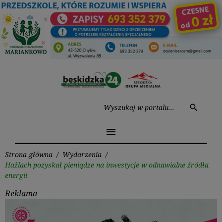
Przejdź
do
treści
Wysz
search
menu
Strona główna
/
Wydarzenia
/
Hażlach pozyskał pieniądze na inwestycje w odnawialne źródła
energii
Reklama