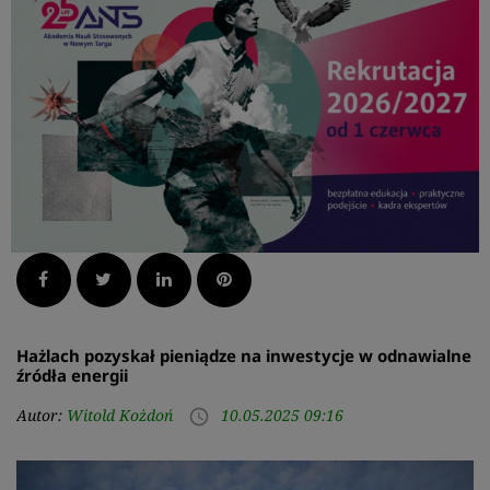
Facebook
Twitter
LinkedIn
Pinterest
Hażlach pozyskał pieniądze na inwestycje w odnawialne
źródła energii
Autor:
Witold Kożdoń
10.05.2025 09:16
access_time