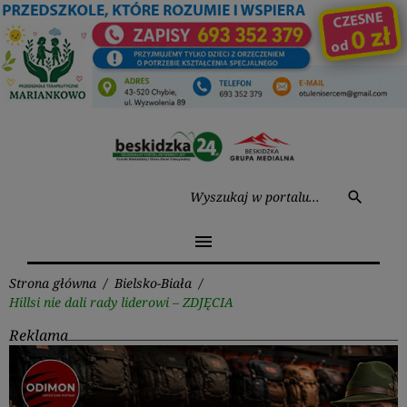
Przejdź
do
treści
Wysz
search
menu
Strona główna
/
Bielsko-Biała
/
Hillsi nie dali rady liderowi – ZDJĘCIA
Reklama