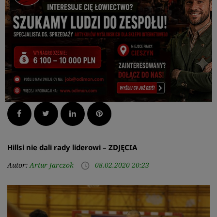
Facebook
Twitter
LinkedIn
Pinterest
Hillsi nie dali rady liderowi – ZDJĘCIA
Autor:
Artur Jarczok
08.02.2020 20:23
access_time