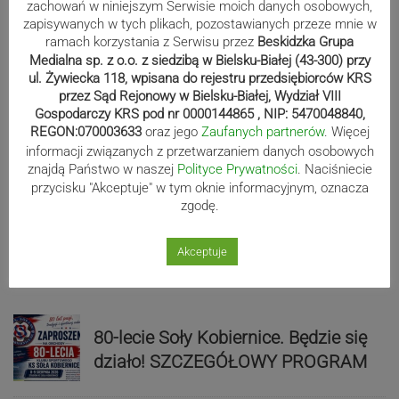
zachowań w niniejszym Serwisie moich danych osobowych,
zapisywanych w tych plikach, pozostawianych przeze mnie w
Sport
ramach korzystania z Serwisu przez
Beskidzka Grupa
Medialna sp. z o.o. z siedzibą w Bielsku-Białej (43-300) przy
ul. Żywiecka 118, wpisana do rejestru przedsiębiorców KRS
przez Sąd Rejonowy w Bielsku-Białej, Wydział VIII
Mistrzowie świata z MCK Żywiec!
Gospodarczy KRS pod nr 0000144865 , NIP: 5470048840,
REGON:070003633
oraz jego
Zaufanych partnerów
. Więcej
ZDJĘCIA
informacji związanych z przetwarzaniem danych osobowych
znajdą Państwo w naszej
Polityce Prywatności
. Naciśniecie
przycisku "Akceptuje" w tym oknie informacyjnym, oznacza
zgodę.
Bracia Szejowie ruszają po kolejne
punkty. Liderzy mistrzostw
Akceptuje
wystartują w Rajdzie Rzeszowskim
80-lecie Soły Kobiernice. Będzie się
działo! SZCZEGÓŁOWY PROGRAM