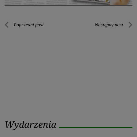
Nawigacja
Poprzedni post
Następny post
Poprzedni
Nastę
wpisu
post
post
Wydarzenia