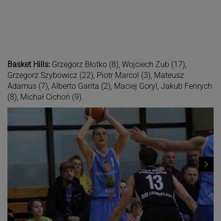
Basket Hills:
Grzegorz Błotko (8), Wojciech Zub (17),
Grzegorz Szybowicz (22), Piotr Marcol (3), Mateusz
Adamus (7), Alberto Garita (2), Maciej Goryl, Jakub Fenrych
(8), Michał Cichoń (9).
navigate_next