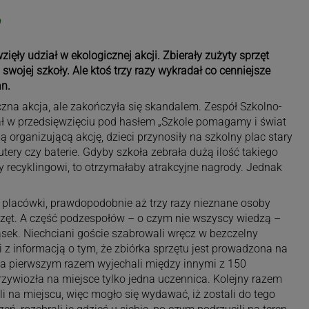
9
wzięły udział w ekologicznej akcji. Zbierały zużyty sprzęt
a swojej szkoły. Ale ktoś trzy razy wykradał co cenniejsze
an.
zna akcja, ale zakończyła się skandalem. Zespół Szkolno-
ał w przedsięwzięciu pod hasłem „Szkole pomagamy i świat
organizującą akcję, dzieci przynosiły na szkolny plac stary
utery czy baterie. Gdyby szkoła zebrała dużą ilość takiego
y recyklingowi, to otrzymałaby atrakcyjne nagrody. Jednak
 placówki, prawdopodobnie aż trzy razy nieznane osoby
przęt. A część podzespołów – o czym nie wszyscy wiedzą –
sek. Niechciani goście szabrowali wręcz w bezczelny
z informacją o tym, że zbiórka sprzętu jest prowadzona na
i. Za pierwszym razem wyjechali między innymi z 150
 przywiozła na miejsce tylko jedna uczennica. Kolejny razem
ali na miejscu, więc mogło się wydawać, iż zostali do tego