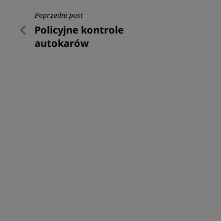
Nawigacja
Poprzedni post
Poprzedni
Policyjne kontrole
wpisu
post
autokarów