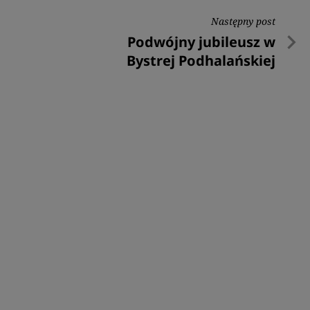
Następny post
Następny
Podwójny jubileusz w
post
Bystrej Podhalańskiej