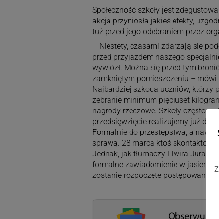
Społeczność szkoły jest zdegustowan
akcja przyniosła jakieś efekty, uzgod
tuż przed jego odebraniem przez org
– Niestety, czasami zdarzają się po
przed przyjazdem naszego specjalni
wywiózł. Można się przed tym broni
zamkniętym pomieszczeniu – mówi An
Najbardziej szkoda uczniów, którzy 
zebranie minimum pięciuset kilogra
nagrody rzeczowe. Szkoły często wyb
przedsięwzięcie realizujemy już dru
Formalnie do przestępstwa, a nawet w
sprawą. 28 marca ktoś skontaktował s
Jednak, jak tłumaczy Elwira Jurasz, r
formalne zawiadomienie w jasienicki
Z
zostanie rozpoczęte postępowanie w