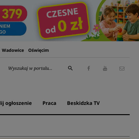
Wadowice
Oświęcim
Wyszukaj:
search
Facebook
Youtube
Kontak
lij ogłoszenie
Praca
Beskidzka TV