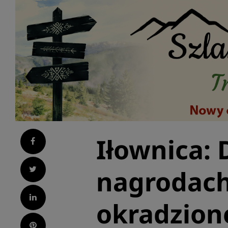
Iłownica: 
Facebook
Twitter
nagrodach
LinkedIn
okradzion
Pinterest