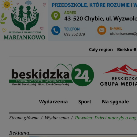
Przejdź
do
treści
Cały region
Bielsko-B
Wydarzenia
Sport
Na sygnale
Strona główna
/
Wydarzenia
/
Iłownica: Dzieci marzyły o na
Reklama