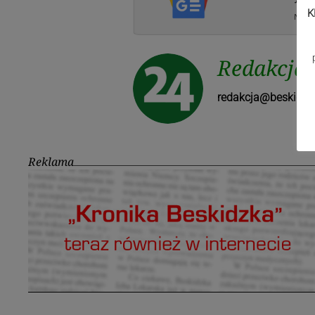
K
Redakcja
redakcja@beskidzk
Reklama