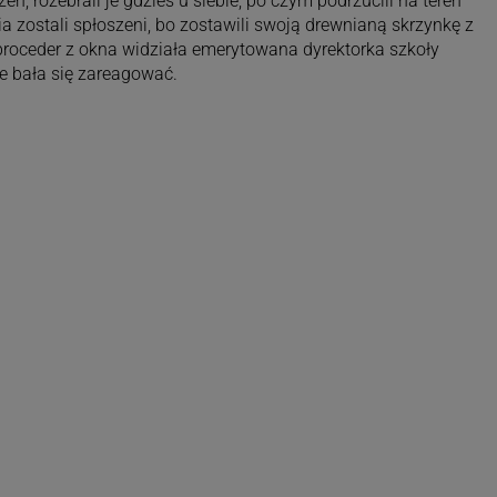
eń, rozebrali je gdzieś u siebie, po czym podrzucili na teren
zostali spłoszeni, bo zostawili swoją drewnianą skrzynkę z
roceder z okna widziała emerytowana dyrektorka szkoły
e bała się zareagować.