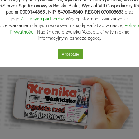
RS przez Sąd Rejonowy w Bielsku-Białej, Wydział VIII Gospodarczy K
pod nr 0000144865 , NIP: 5470048840, REGON:070003633
oraz
jego
Zaufanych partnerów
. Więcej informacji związanych z
przetwarzaniem danych osobowych znajdą Państwo w naszej
Polityc
Prywatności
. Naciśniecie przycisku "Akceptuje" w tym oknie
informacyjnym, oznacza zgodę.
a24.pl
Akceptuje