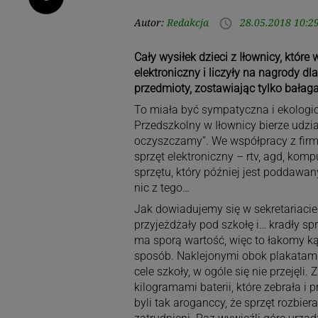
Autor:
Redakcja
28.05.2018 10:2
access_time
Cały wysiłek dzieci z Iłownicy, które 
elektroniczny i liczyły na nagrody dl
przedmioty, zostawiając tylko bałag
To miała być sympatyczna i ekologic
Przedszkolny w Iłownicy bierze udzi
oczyszczamy”. We współpracy z firmą 
sprzęt elektroniczny – rtv, agd, komp
sprzętu, który później jest poddawan
nic z tego…
Jak dowiadujemy się w sekretariacie
przyjeżdżały pod szkołę i… kradły s
ma sporą wartość, więc to łakomy ką
sposób. Naklejonymi obok plakatami 
cele szkoły, w ogóle się nie przejęl
kilogramami baterii, które zebrała i
byli tak aroganccy, że sprzęt rozbier