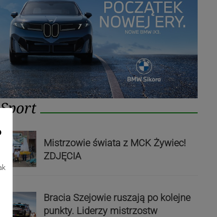
Sport
o
Mistrzowie świata z MCK Żywiec!
ZDJĘCIA
ak
Bracia Szejowie ruszają po kolejne
punkty. Liderzy mistrzostw