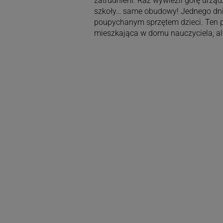
zatrudnieni. Raz wywieźli górę urządz
szkoły… same obudowy! Jednego dnia 
poupychanym sprzętem dzieci. Ten p
mieszkająca w domu nauczyciela, al