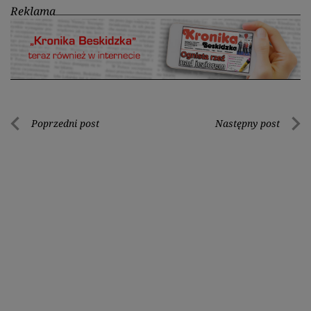
Reklama
Nawigacja
Poprzedni post
Następny post
Poprzedni
Nastę
wpisu
post
post