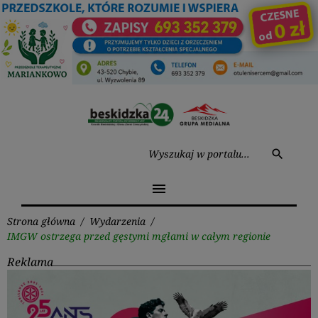
Przejdź
do
treści
Wysz
search
menu
Strona główna
/
Wydarzenia
/
IMGW ostrzega przed gęstymi mgłami w całym regionie
Reklama