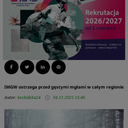
Facebook
Twitter
LinkedIn
Pinterest
IMGW ostrzega przed gęstymi mgłami w całym regionie
Autor:
beskidzka24
04.11.2025 15:46
access_time