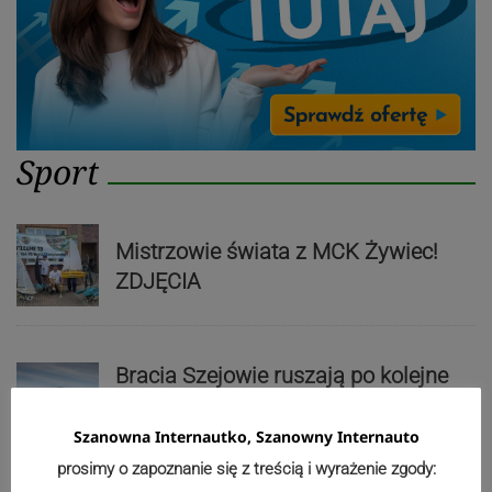
Sport
Mistrzowie świata z MCK Żywiec!
ZDJĘCIA
Bracia Szejowie ruszają po kolejne
punkty. Liderzy mistrzostw
wystartują w Rajdzie Rzeszowskim
Szanowna Internautko, Szanowny Internauto
prosimy o zapoznanie się z treścią i wyrażenie zgody: