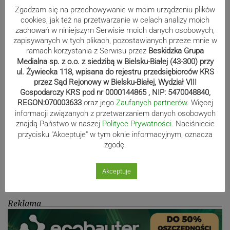
Zgadzam się na przechowywanie w moim urządzeniu plików
80-lecie Soły Kobiernice. Będzie się
cookies, jak też na przetwarzanie w celach analizy moich
działo! SZCZEGÓŁOWY PROGRAM
zachowań w niniejszym Serwisie moich danych osobowych,
zapisywanych w tych plikach, pozostawianych przeze mnie w
ramach korzystania z Serwisu przez
Beskidzka Grupa
Medialna sp. z o.o. z siedzibą w Bielsku-Białej (43-300) przy
ul. Żywiecka 118, wpisana do rejestru przedsiębiorców KRS
Kaniów stolicą europejskiego kajak
przez Sąd Rejonowy w Bielsku-Białej, Wydział VIII
polo. Kilkadziesiąt drużyn z całej
Gospodarczy KRS pod nr 0000144865 , NIP: 5470048840,
Europy rywalizowało przez trzy dni
REGON:070003633
oraz jego
Zaufanych partnerów
. Więcej
informacji związanych z przetwarzaniem danych osobowych
znajdą Państwo w naszej
Polityce Prywatności
. Naciśniecie
przycisku "Akceptuje" w tym oknie informacyjnym, oznacza
Nakamura z dubletem w Wiśle.
zgodę.
Dyskwalifikacja Waszka zmieniła
klasyfikację Polaków
Akceptuje
Reklama