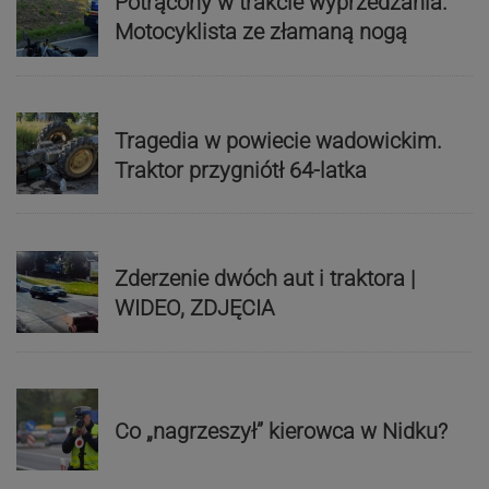
Potrącony w trakcie wyprzedzania.
Motocyklista ze złamaną nogą
Tragedia w powiecie wadowickim.
Traktor przygniótł 64-latka
Zderzenie dwóch aut i traktora |
WIDEO, ZDJĘCIA
Co „nagrzeszył” kierowca w Nidku?