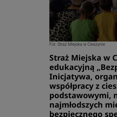
Fot. Straż Miejska w Cieszynie
Straż Miejska w C
edukacyjną „Bezp
Inicjatywa, orga
współpracy z cie
podstawowymi, m
najmłodszych mi
bezpiecznego spę