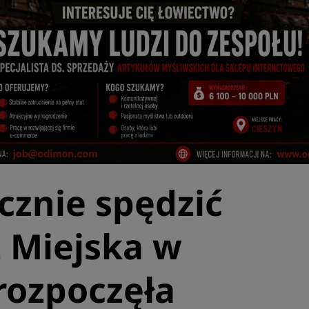
cznie spędzić
ż Miejska w
rozpoczęła