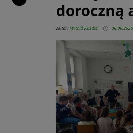
doroczną 
Autor:
Witold Kożdoń
06.06.2026
access_time