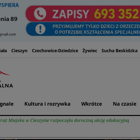
iała
Cieszyn
Czechowice-Dziedzice
Żywiec
Sucha Beskidzka
gnale
Kultura i rozrywka
Wkrótce
Na czasie
Straż Miejska w Cieszynie rozpoczęła doroczną akcję edukacyjną