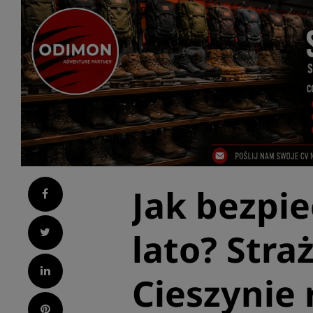
Jak bezpie
Facebook
Twitter
lato? Stra
LinkedIn
Cieszynie 
Pinterest