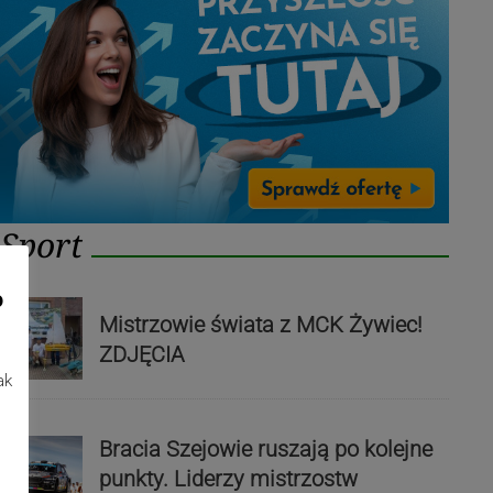
Sport
o
Mistrzowie świata z MCK Żywiec!
ZDJĘCIA
ak
Bracia Szejowie ruszają po kolejne
punkty. Liderzy mistrzostw