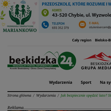
Przejdź
do
treści
Cały region
Bielsko-B
Wydarzenia
Sport
Na sy
Strona główna
/
Wydarzenia
/
Jak bezpiecznie spędzić lato? 
Reklama