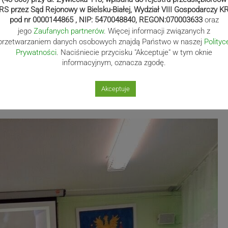
RS przez Sąd Rejonowy w Bielsku-Białej, Wydział VIII Gospodarczy K
pod nr 0000144865 , NIP: 5470048840, REGON:070003633
oraz
jego
Zaufanych partnerów
. Więcej informacji związanych z
przetwarzaniem danych osobowych znajdą Państwo w naszej
Polityc
Prywatności
. Naciśniecie przycisku "Akceptuje" w tym oknie
informacyjnym, oznacza zgodę.
Akceptuje