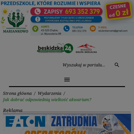
Przejdź
do
treści
Wysz
search
menu
Strona główna
/
Wydarzenia
/
Jak dobrać odpowiednią wielkość akwarium?
Reklama