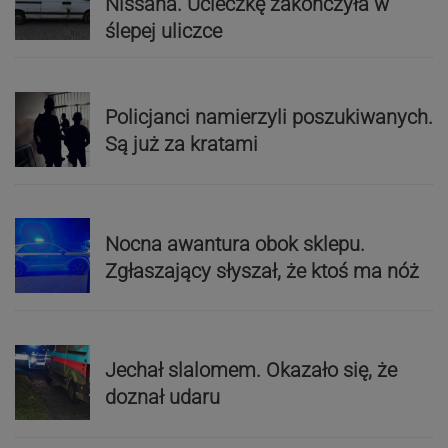
Nissana. Ucieczkę zakończyła w
ślepej uliczce
Policjanci namierzyli poszukiwanych.
Są już za kratami
Nocna awantura obok sklepu.
Zgłaszający słyszał, że ktoś ma nóż
Jechał slalomem. Okazało się, że
doznał udaru