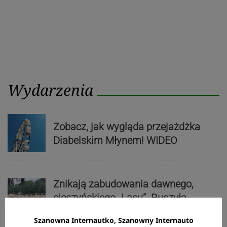
Wydarzenia
Zobacz, jak wygląda przejażdżka
Diabelskim Młynem! WIDEO
Znikają zabudowania dawnego,
cieszyńskiego „Lasu”. Ruszyła
rozbiórka poprzemysłowego terenu
Szanowna Internautko, Szanowny Internauto