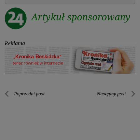
Artykuł sponsorowany
Reklama
Nawigacja
Poprzedni post
Następny post
Poprzedni
Nastę
wpisu
post
post