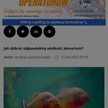
Facebook
Twitter
LinkedIn
Pinterest
Jak dobrać odpowiednią wielkość akwarium?
Autor:
Artykuł sponsorowany
25.04.2020 09:10
access_time