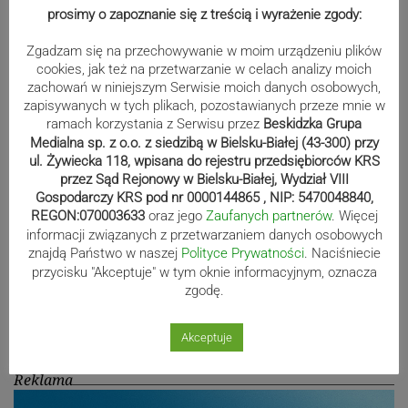
prosimy o zapoznanie się z treścią i wyrażenie zgody:
Niewidzialne klatki. Gdy nawyk staje
Zgadzam się na przechowywanie w moim urządzeniu plików
cookies, jak też na przetwarzanie w celach analizy moich
się więzieniem umysłu
zachowań w niniejszym Serwisie moich danych osobowych,
zapisywanych w tych plikach, pozostawianych przeze mnie w
ramach korzystania z Serwisu przez
Beskidzka Grupa
Medialna sp. z o.o. z siedzibą w Bielsku-Białej (43-300) przy
Zmarł pierwszy wójt Bestwiny.
ul. Żywiecka 118, wpisana do rejestru przedsiębiorców KRS
„Odszedł wizjoner, gospodarz i
przez Sąd Rejonowy w Bielsku-Białej, Wydział VIII
Gospodarczy KRS pod nr 0000144865 , NIP: 5470048840,
przyjaciel”
REGON:070003633
oraz jego
Zaufanych partnerów
. Więcej
informacji związanych z przetwarzaniem danych osobowych
znajdą Państwo w naszej
Polityce Prywatności
. Naciśniecie
przycisku "Akceptuje" w tym oknie informacyjnym, oznacza
Wodny apel. Tym razem z gminy
zgodę.
Zembrzyce
Akceptuje
Reklama