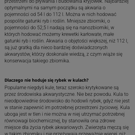
przestrzeni do pływania i budowania kryjówek. Najbardziej
optymalnymi na samym początku są akwaria o
pojemności od 54 l do 112 l. Można w nich hodować
pospolite gatunki ryb i roślin. Mniejsze zbiorniki, o
pojemności do 52,5 l nadają się na nanozbiorniki, w
których hodować możemy krewetki karłowate, małe
gatunki ryb i roślin. Akwaria o objętości większej, niż 112 l,
są już gratką dla nieco bardziej doświadczonych
akwarystów, którzy doskonale wiedzą, z czym wiąże się
konserwacja takiego zbiornika.
Dlaczego nie hoduje się rybek w kulach?
Popularne niegdyś kule, teraz szeroko krytykowane są
przez środowiska akwarystyczne. Nie bez powodu. Kula to
nieodpowiednie środowisko do hodowli rybek, gdyż nie jest
w stanie zapewnić im potrzebnej przestrzeni życiowej. Kula
uboga jest w tlen i nie można w niej utrzymać potrzebnej
równowagi biochemicznej, by stanowiła ona zdrowe
miejsce dla życia rybek akwariowych. Zwierzęta męczą się
w takim zbiorniku i nie przeżywają przeważnie więcej, niż