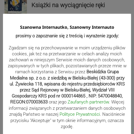
Książki na wyciągnięcie ręki
Szanowna Internautko, Szanowny Internauto
prosimy o zapoznanie się z treścią i wyrażenie zgody:
Z Kaczyc do Kończyc Wielkich po
nowym asfalcie
Zgadzam się na przechowywanie w moim urządzeniu plików
cookies, jak też na przetwarzanie w celach analizy moich
zachowań w niniejszym Serwisie moich danych osobowych,
zapisywanych w tych plikach, pozostawianych przeze mnie w
ramach korzystania z Serwisu przez
Beskidzka Grupa
Od sportu do potańcówki. Pierwsza
Medialna sp. z o.o. z siedzibą w Bielsku-Białej (43-300) przy
odsłona Miejskiej Promenady Kultury
ul. Żywiecka 118, wpisana do rejestru przedsiębiorców KRS
za nami
przez Sąd Rejonowy w Bielsku-Białej, Wydział VIII
Gospodarczy KRS pod nr 0000144865 , NIP: 5470048840,
REGON:070003633
oraz jego
Zaufanych partnerów
. Więcej
informacji związanych z przetwarzaniem danych osobowych
Parafia ewangelicka w Szczyrku
znajdą Państwo w naszej
Polityce Prywatności
. Naciśniecie
połączy modlitwę z siatkówką. Ks.
przycisku "Akceptuje" w tym oknie informacyjnym, oznacza
Jan Byrt ruszył ze zbiórką piłek
zgodę.