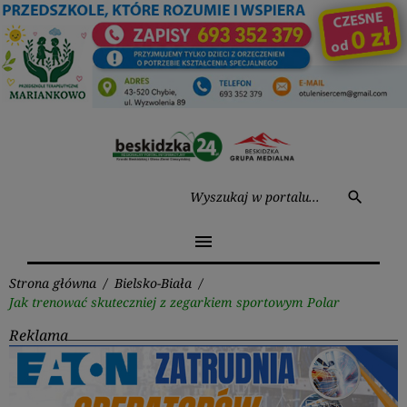
Przejdź
do
treści
Wysz
search
menu
Strona główna
/
Bielsko-Biała
/
Jak trenować skuteczniej z zegarkiem sportowym Polar
Reklama