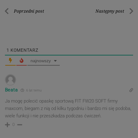
Nawigacja
Poprzedni post
Następny post
Poprzedni
Nastę
wpisu
post
post
1
KOMENTARZ
najnowszy
Beata
6 lat temu
Ja mogę polecić opaskę sportową
FIT FW20 SOFT firmy
maxcom, biegam z nią od kilku tygodniu i bardzo mi się podoba,
wiele funkcji i nie przeszkadza podczas ćwiczeń.
0