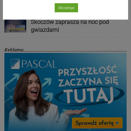
Akceptuje
Noc Perseidów na Kaplicówce.
Skoczów zaprasza na noc pod
gwiazdami
Reklama