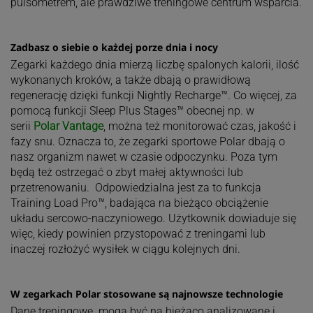
pulsometrem, ale prawdziwe treningowe centrum wsparcia.
Zadbasz o siebie o każdej porze dnia i nocy
Zegarki każdego dnia mierzą liczbę spalonych kalorii, ilość
wykonanych kroków, a także dbają o prawidłową
regenerację dzięki funkcji Nightly Recharge™. Co więcej, za
pomocą funkcji Sleep Plus Stages™ obecnej np. w
serii
Polar Vantage
, można też monitorować czas, jakość i
fazy snu. Oznacza to, że zegarki sportowe Polar dbają o
nasz organizm nawet w czasie odpoczynku. Poza tym
będą też ostrzegać o zbyt małej aktywności lub
przetrenowaniu. Odpowiedzialna jest za to funkcja
Training Load Pro™, badająca na bieżąco obciążenie
układu sercowo-naczyniowego. Użytkownik dowiaduje się
więc, kiedy powinien przystopować z treningami lub
inaczej rozłożyć wysiłek w ciągu kolejnych dni.
W zegarkach Polar stosowane są najnowsze technologie
Dane treningowe mogą być na bieżąco analizowane i