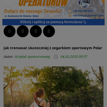
Facebook
Twitter
LinkedIn
Pinterest
Jak trenować skuteczniej z zegarkiem sportowym Polar
Autor:
Artykuł sponsorowany
04.05.2020 09:37
access_time