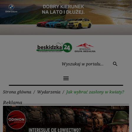
Przejdź
do
treści
Wysz
search
menu
Strona główna
/
Wydarzenia
/
Jak wybrać zasłony w kwiaty?
Reklama