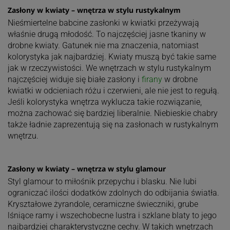
Zasłony w kwiaty – wnętrza w stylu rustykalnym
Nieśmiertelne babcine zasłonki w kwiatki przeżywają
właśnie drugą młodość. To najczęściej jasne tkaniny w
drobne kwiaty. Gatunek nie ma znaczenia, natomiast
kolorystyka jak najbardziej. Kwiaty muszą być takie same
jak w rzeczywistości. We wnętrzach w stylu rustykalnym
najczęściej widuje się białe zasłony i
firany
w drobne
kwiatki w odcieniach różu i czerwieni, ale nie jest to regułą.
Jeśli kolorystyka wnętrza wyklucza takie rozwiązanie,
można zachować się bardziej liberalnie. Niebieskie chabry
także ładnie zaprezentują się na zasłonach w rustykalnym
wnętrzu.
Zasłony w kwiaty – wnętrza w stylu glamour
Styl glamour to miłośnik przepychu i blasku. Nie lubi
ograniczać ilości dodatków zdolnych do odbijania światła.
Kryształowe żyrandole, ceramiczne świeczniki, grube
lśniące ramy i wszechobecne lustra i szklane blaty to jego
najbardziej charakterystyczne cechy. W takich wnętrzach