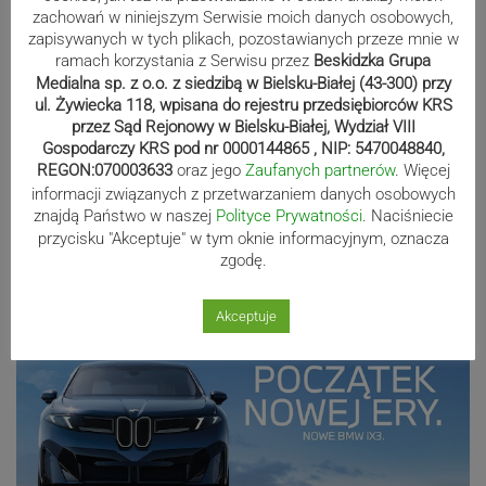
Znikają zabudowania dawnego,
zachowań w niniejszym Serwisie moich danych osobowych,
cieszyńskiego „Lasu”. Ruszyła
zapisywanych w tych plikach, pozostawianych przeze mnie w
ramach korzystania z Serwisu przez
Beskidzka Grupa
rozbiórka poprzemysłowego terenu
Medialna sp. z o.o. z siedzibą w Bielsku-Białej (43-300) przy
ul. Żywiecka 118, wpisana do rejestru przedsiębiorców KRS
przez Sąd Rejonowy w Bielsku-Białej, Wydział VIII
Gospodarczy KRS pod nr 0000144865 , NIP: 5470048840,
Niewidzialne klatki. Gdy nawyk staje
REGON:070003633
oraz jego
Zaufanych partnerów
. Więcej
się więzieniem umysłu
informacji związanych z przetwarzaniem danych osobowych
znajdą Państwo w naszej
Polityce Prywatności
. Naciśniecie
przycisku "Akceptuje" w tym oknie informacyjnym, oznacza
zgodę.
Reklama
Akceptuje