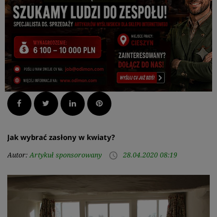
Facebook
Twitter
LinkedIn
Pinterest
Jak wybrać zasłony w kwiaty?
Autor:
Artykuł sponsorowany
28.04.2020 08:19
access_time