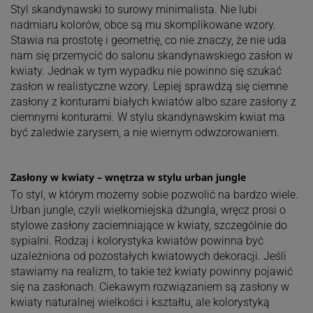
Styl skandynawski to surowy minimalista. Nie lubi
nadmiaru kolorów, obce są mu skomplikowane wzory.
Stawia na prostotę i geometrię, co nie znaczy, że nie uda
nam się przemycić do salonu skandynawskiego zasłon w
kwiaty. Jednak w tym wypadku nie powinno się szukać
zasłon w realistyczne wzory. Lepiej sprawdzą się ciemne
zasłony z konturami białych kwiatów albo szare zasłony z
ciemnymi konturami. W stylu skandynawskim kwiat ma
być zaledwie zarysem, a nie wiernym odwzorowaniem.
Zasłony w kwiaty – wnętrza w stylu urban jungle
To styl, w którym możemy sobie pozwolić na bardzo wiele.
Urban jungle, czyli wielkomiejska dżungla, wręcz prosi o
stylowe zasłony zaciemniające w kwiaty, szczególnie do
sypialni. Rodzaj i kolorystyka kwiatów powinna być
uzależniona od pozostałych kwiatowych dekoracji. Jeśli
stawiamy na realizm, to takie też kwiaty powinny pojawić
się na zasłonach. Ciekawym rozwiązaniem są zasłony w
kwiaty naturalnej wielkości i kształtu, ale kolorystyką