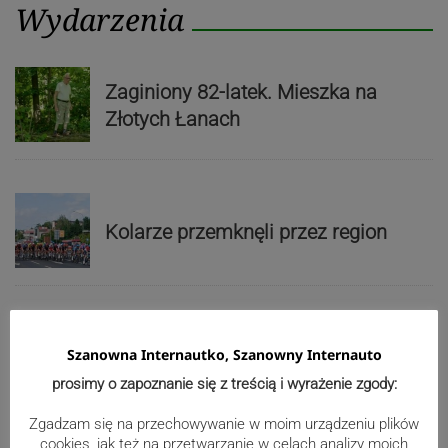
Wydarzenia
Zaginiony 82-latek. Mieszka na
Złotych Łanach
Kolarze przemknęli przez region
Zobacz, jak wygląda przejażdżka
Szanowna Internautko, Szanowny Internauto
Diabelskim Młynem! WIDEO
prosimy o zapoznanie się z treścią i wyrażenie zgody:
Zgadzam się na przechowywanie w moim urządzeniu plików
cookies, jak też na przetwarzanie w celach analizy moich