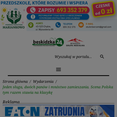
Przejdź
do
treści
Wysz
search
menu
Strona główna
/
Wydarzenia
/
Jeden sługa, dwóch panów i mnóstwo zamieszania. Scena Polska
tym razem stawia na klasykę
Reklama