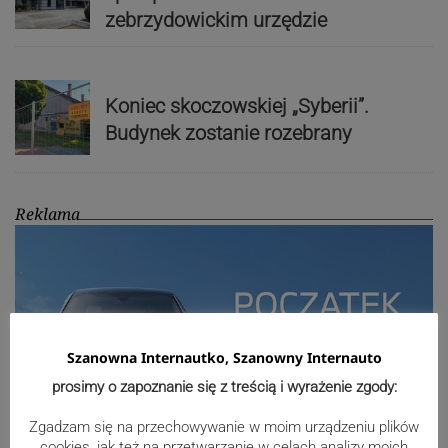
zebrzydowickim urzędzie
Koniec skoczowskiej „Syberii”.
Budynek zostanie rozebrany
Reklama
Szanowna Internautko, Szanowny Internauto
prosimy o zapoznanie się z treścią i wyrażenie zgody:
Zgadzam się na przechowywanie w moim urządzeniu plików
cookies, jak też na przetwarzanie w celach analizy moich