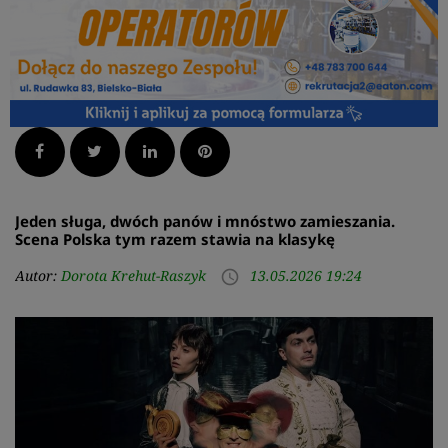
Facebook
Twitter
LinkedIn
Pinterest
Jeden sługa, dwóch panów i mnóstwo zamieszania.
Scena Polska tym razem stawia na klasykę
Autor:
Dorota Krehut-Raszyk
13.05.2026 19:24
access_time