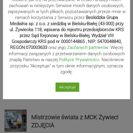
zachowań w niniejszym Serwisie moich danych osobowych,
zapisywanych w tych plikach, pozostawianych przeze mnie w
Sport
ramach korzystania z Serwisu przez
Beskidzka Grupa
Medialna sp. z o.o. z siedzibą w Bielsku-Białej (43-300) przy
ul. Żywiecka 118, wpisana do rejestru przedsiębiorców KRS
przez Sąd Rejonowy w Bielsku-Białej, Wydział VIII
Beniaminek ze spadkowiczem na
Gospodarczy KRS pod nr 0000144865 , NIP: 5470048840,
remis. Podbeskidzie – Lechia 2:2 |
REGON:070003633
oraz jego
Zaufanych partnerów
. Więcej
ZDJĘCIA
informacji związanych z przetwarzaniem danych osobowych
znajdą Państwo w naszej
Polityce Prywatności
. Naciśniecie
przycisku "Akceptuje" w tym oknie informacyjnym, oznacza
zgodę.
Biało-zieloni nadal niepokonani.
Rekord – Stal 3:1 | ZDJĘCIA
Akceptuje
Mistrzowie świata z MCK Żywiec!
ZDJĘCIA