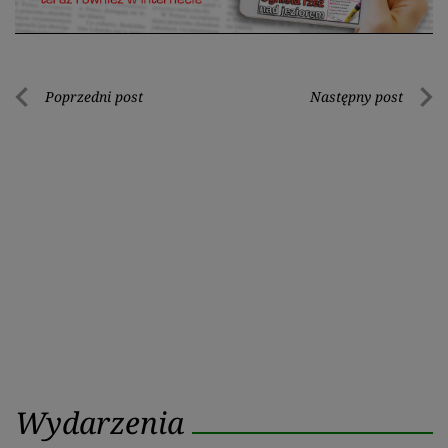
Nawigacja
Poprzedni post
Następny post
Poprzedni
Nastę
wpisu
post
post
Wydarzenia