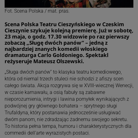
Fot. Scena Polska / mat. pras.
Scena Polska Teatru Cieszyńskiego w Czeskim
Cieszynie szykuje kolejną premierę. Już w sobotę,
23 maja, o godz. 17.30 widzowie po raz pierwszy
zobaczą „Sługę dwóch panów” – jedną z
najbardziej znanych komedii włoskiego
dramaturga Carlo Goldoniego. Spektakl
reżyseruje Mateusz Olszewski.
„Sługa dwóch panów” to klasyka teatru komediowego,
która od niemal trzech stuleci nie schodzi z afiszy scen
całego świata. Akcja rozgrywa się w XVIII-wiecznej Wenecji,
w czasie karnawału, a osią fabuły są zabawne
nieporozumienia, intrygi i lawina pomyłek wynikających z
podwójnej gry głównego bohatera – sprytnego sługi
Trufaldyna, który postanawia jednocześnie usługiwać
dwóm panom, nie zdradzając żadnemu swojego sekretu.
To historia pełna tempa, humoru i charakterystycznych dla
commedii dell’arte wyrazistych postaci.