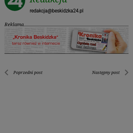
redakcja@beskidzka24.pl
Reklama
Nawigacja
Poprzedni post
Następny post
Poprzedni
Nastę
wpisu
post
post