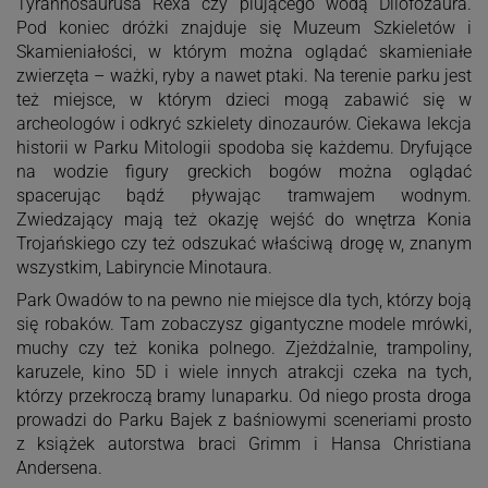
Tyrannosaurusa Rexa czy plującego wodą Dilofozaura.
Pod koniec dróżki znajduje się Muzeum Szkieletów i
Skamieniałości, w którym można oglądać skamieniałe
zwierzęta – ważki, ryby a nawet ptaki. Na terenie parku jest
też miejsce, w którym dzieci mogą zabawić się w
archeologów i odkryć szkielety dinozaurów. Ciekawa lekcja
historii w Parku Mitologii spodoba się każdemu. Dryfujące
na wodzie figury greckich bogów można oglądać
spacerując bądź pływając tramwajem wodnym.
Zwiedzający mają też okazję wejść do wnętrza Konia
Trojańskiego czy też odszukać właściwą drogę w, znanym
wszystkim, Labiryncie Minotaura.
Park Owadów to na pewno nie miejsce dla tych, którzy boją
się robaków. Tam zobaczysz gigantyczne modele mrówki,
muchy czy też konika polnego. Zjeżdżalnie, trampoliny,
karuzele, kino 5D i wiele innych atrakcji czeka na tych,
którzy przekroczą bramy lunaparku. Od niego prosta droga
prowadzi do Parku Bajek z baśniowymi sceneriami prosto
z książek autorstwa braci Grimm i Hansa Christiana
Andersena.