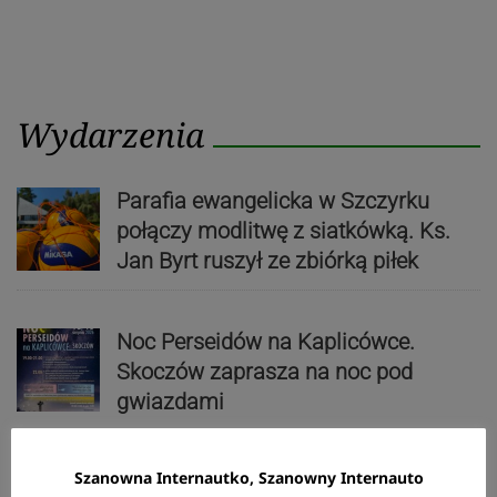
Wydarzenia
Parafia ewangelicka w Szczyrku
połączy modlitwę z siatkówką. Ks.
Jan Byrt ruszył ze zbiórką piłek
Noc Perseidów na Kaplicówce.
Skoczów zaprasza na noc pod
gwiazdami
Szanowna Internautko, Szanowny Internauto
Wakacyjny szturm po dowody. W