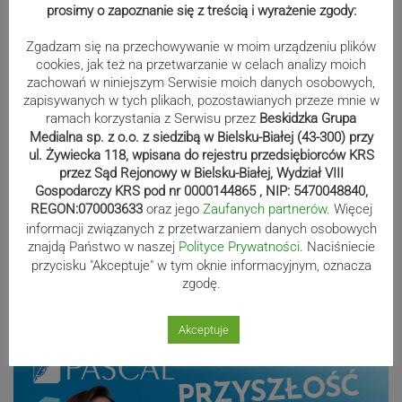
lipcu ponad 400 osób w
prosimy o zapoznanie się z treścią i wyrażenie zgody:
zebrzydowickim urzędzie
Zgadzam się na przechowywanie w moim urządzeniu plików
cookies, jak też na przetwarzanie w celach analizy moich
zachowań w niniejszym Serwisie moich danych osobowych,
zapisywanych w tych plikach, pozostawianych przeze mnie w
Koniec skoczowskiej „Syberii”.
ramach korzystania z Serwisu przez
Beskidzka Grupa
Budynek zostanie rozebrany
Medialna sp. z o.o. z siedzibą w Bielsku-Białej (43-300) przy
ul. Żywiecka 118, wpisana do rejestru przedsiębiorców KRS
przez Sąd Rejonowy w Bielsku-Białej, Wydział VIII
Gospodarczy KRS pod nr 0000144865 , NIP: 5470048840,
REGON:070003633
oraz jego
Zaufanych partnerów
. Więcej
Kolorowe mozaiki ozdobiły bielskie
informacji związanych z przetwarzaniem danych osobowych
znajdą Państwo w naszej
Polityce Prywatności
. Naciśniecie
chodniki. Gdzie ich szukać?
przycisku "Akceptuje" w tym oknie informacyjnym, oznacza
zgodę.
Reklama
Akceptuje