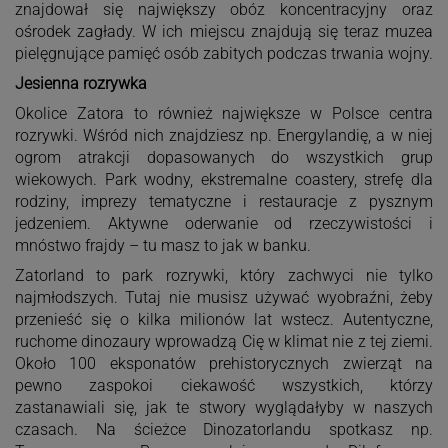
znajdował się największy obóz koncentracyjny oraz
ośrodek zagłady. W ich miejscu znajdują się teraz muzea
pielęgnujące pamięć osób zabitych podczas trwania wojny.
Jesienna rozrywka
Okolice Zatora to również największe w Polsce centra
rozrywki. Wśród nich znajdziesz np. Energylandię, a w niej
ogrom atrakcji dopasowanych do wszystkich grup
wiekowych. Park wodny, ekstremalne coastery, strefę dla
rodziny, imprezy tematyczne i restauracje z pysznym
jedzeniem. Aktywne oderwanie od rzeczywistości i
mnóstwo frajdy – tu masz to jak w banku.
Zatorland to park rozrywki, który zachwyci nie tylko
najmłodszych. Tutaj nie musisz używać wyobraźni, żeby
przenieść się o kilka milionów lat wstecz. Autentyczne,
ruchome dinozaury wprowadzą Cię w klimat nie z tej ziemi.
Około 100 eksponatów prehistorycznych zwierząt na
pewno zaspokoi ciekawość wszystkich, którzy
zastanawiali się, jak te stwory wyglądałyby w naszych
czasach. Na ścieżce Dinozatorlandu spotkasz np.