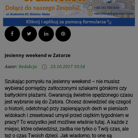
Facebook
Twitter
LinkedIn
Pinterest
Jesienny weekend w Zatorze
Autor:
Redakcja
23.10.2017 10:54
access_time
Szukając pomysłu na jesienny weekend – nie musisz
wybierać pomiędzy zatłoczonymi szlakami górskimi czy
bałtyckimi plażami. Gwarancją świetnie spędzonego czasu
jest wybranie się do Zatora.
Chcesz dowiedzieć się czegoś
o historii, odetchnąć przy zapierających dech w piersiach
widokach i zresetować umysł przed ciężkim tygodniem w
pracy? To wszystko jest możliwe właśnie tutaj. A każde z
miejsc, które odwiedzisz, zadba nie tylko o Twój czas, ale
też o czas Twoich dzieci. Jak wiadomo, to one są