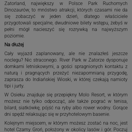
Zatorland, największy w Polsce Park Ruchomych
Dinozaurów, to mnóstwo atrakcji, których czasami nie da
się zobaczyć w jeden dzień, dlatego właściciele
przygotowali specjalne, dwudniowe bilety wstępu, żebyś w
pełni mógł nacieszyć się rozrywką na najwyższym
poziomie.
Na dłużej
Cały wyjazd zaplanowany, ale nie znalazłeś jeszcze
noclegu? Nic straconego. River Park w Zatorze dysponuje
domkami letniskowymi, a gości spragnionych kontaktu z
naturą i pragnących przeżyć niezapomnianą przygodę,
zaprasza do Indiańskiej Wioski, w której czekają namioty
tipi i jurty.
W Osieku znajduje się przepiękny Molo Resort, w którym
możesz nie tylko odpocząć, ale także pograć w tenisa,
bilard, siatkówkę, pójść na ryby albo rower wodny. Gorące
dni spędź relaksując się w przyhotelowym basenie.
Kolejnym miejscem, w którym możesz zostać na noc, jest
hotel Czarny Groń, położony w okolicy lasów i gór. Poczuj