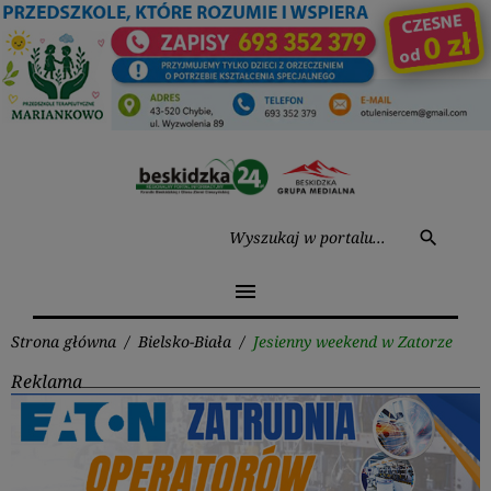
Przejdź
do
treści
Wysz
search
menu
Strona główna
/
Bielsko-Biała
/
Jesienny weekend w Zatorze
Reklama