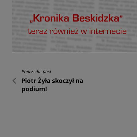
Nawigacja
Poprzedni post
Poprzedni
Piotr Żyła skoczył na
wpisu
post
podium!