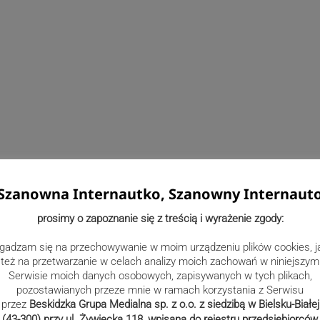
Szanowna Internautko, Szanowny Internaut
prosimy o zapoznanie się z treścią i wyrażenie zgody:
gadzam się na przechowywanie w moim urządzeniu plików cookies, j
też na przetwarzanie w celach analizy moich zachowań w niniejszym
Serwisie moich danych osobowych, zapisywanych w tych plikach,
pozostawianych przeze mnie w ramach korzystania z Serwisu
przez
Beskidzka Grupa Medialna sp. z o.o. z siedzibą w Bielsku-Białej
(43-300) przy ul. Żywiecka 118, wpisana do rejestru przedsiębiorców