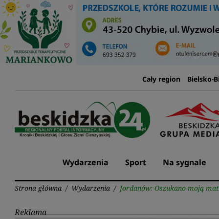
Przejdź
do
treści
Cały region
Bielsko-B
Wydarzenia
Sport
Na sygnale
Strona główna
/
Wydarzenia
/
Jordanów: Oszukano moją mat
Reklama