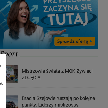
Sport
o
Mistrzowie świata z MCK Żywiec!
ZDJĘCIA
ak
Bracia Szejowie ruszają po kolejne
punkty. Liderzy mistrzostw