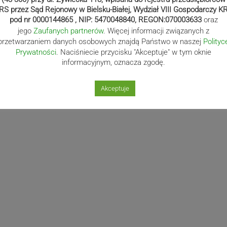
RS przez Sąd Rejonowy w Bielsku-Białej, Wydział VIII Gospodarczy K
pod nr 0000144865 , NIP: 5470048840, REGON:070003633
oraz
jego
Zaufanych partnerów
. Więcej informacji związanych z
przetwarzaniem danych osobowych znajdą Państwo w naszej
Polityc
Prywatności
. Naciśniecie przycisku "Akceptuje" w tym oknie
informacyjnym, oznacza zgodę.
Akceptuje