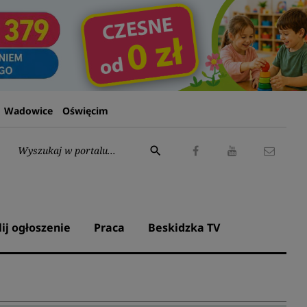
Wadowice
Oświęcim
Wyszukaj:
search
Facebook
Youtube
Kontak
lij ogłoszenie
Praca
Beskidzka TV