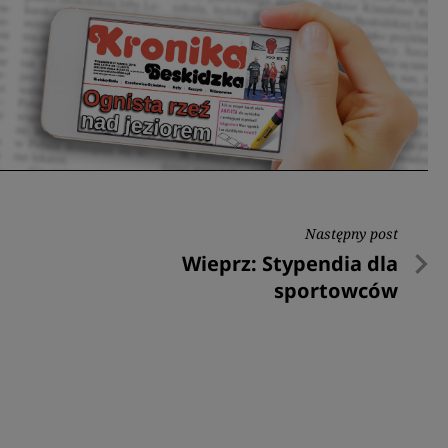
Następny post
Następny
Wieprz: Stypendia dla
post
sportowców