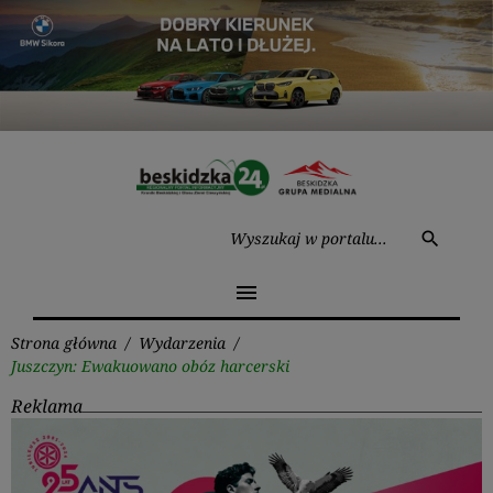
Przejdź
do
treści
Wysz
search
menu
Strona główna
/
Wydarzenia
/
Juszczyn: Ewakuowano obóz harcerski
Reklama