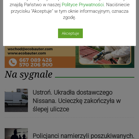
znajdą Państwo w naszej
Polityce Prywatności
. Naciśniecie
przycisku "Akceptuje" w tym oknie informacyjnym, oznacza
zgodę.
Akceptuje
Na sygnale
Ustroń. Ukradła dostawczego
Nissana. Ucieczkę zakończyła w
ślepej uliczce
Policjanci namierzyli poszukiwanych.