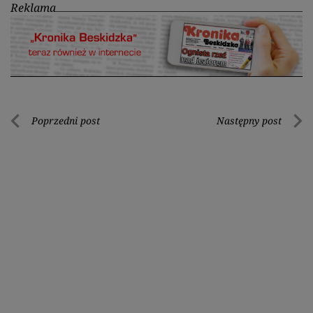
Reklama
Nawigacja
Poprzedni post
Następny post
Poprzedni
Nastę
wpisu
post
post