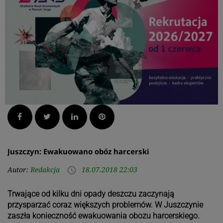
Facebook
Twitter
LinkedIn
Pinterest
Juszczyn: Ewakuowano obóz harcerski
Autor:
Redakcja
18.07.2018 22:03
access_time
Trwające od kilku dni opady deszczu zaczynają
przysparzać coraz większych problemów. W Juszczynie
zaszła konieczność ewakuowania obozu harcerskiego.