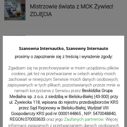
Mistrzowie świata z MCK Żywiec!
ZDJĘCIA
Bracia Szejowie ruszają po kolejne
punkty. Liderzy mistrzostw
Szanowna Internautko, Szanowny Internauto
wystartują w Rajdzie Rzeszowskim
prosimy o zapoznanie się z treścią i wyrażenie zgody:
Zgadzam się na przechowywanie w moim urządzeniu plików
cookies, jak też na przetwarzanie w celach analizy moich
80-lecie Soły Kobiernice. Będzie się
zachowań w niniejszym Serwisie moich danych osobowych,
działo! SZCZEGÓŁOWY PROGRAM
zapisywanych w tych plikach, pozostawianych przeze mnie w
ramach korzystania z Serwisu przez
Beskidzka Grupa
Medialna sp. z o.o. z siedzibą w Bielsku-Białej (43-300) przy
ul. Żywiecka 118, wpisana do rejestru przedsiębiorców KRS
przez Sąd Rejonowy w Bielsku-Białej, Wydział VIII
Reklama
Gospodarczy KRS pod nr 0000144865 , NIP: 5470048840,
REGON:070003633
oraz jego
Zaufanych partnerów
. Więcej
informacji związanych z przetwarzaniem danych osobowych