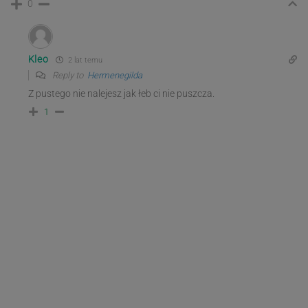
0
Kleo
2 lat temu
Reply to
Hermenegilda
Z pustego nie nalejesz jak łeb ci nie puszcza.
1