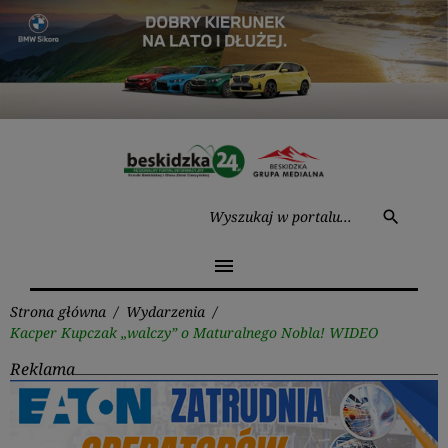
Przejdź
do
treści
Wysz
search
menu
Strona główna
/
Wydarzenia
/
Kacper Kupczak „walczy” o Maturalnego Nobla! WIDEO
Reklama