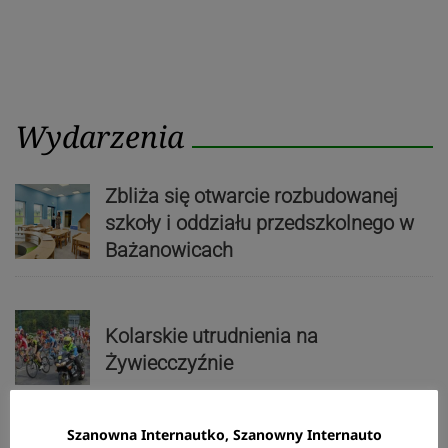
Wydarzenia
Zbliża się otwarcie rozbudowanej
szkoły i oddziału przedszkolnego w
Bażanowicach
Kolarskie utrudnienia na
Żywiecczyźnie
Szanowna Internautko, Szanowny Internauto