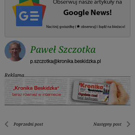
Paweł Szczotka
p.szczotka@kronika.beskidzka.pl
Reklama
Nawigacja
Poprzedni post
Następny post
Poprzedni
Nastę