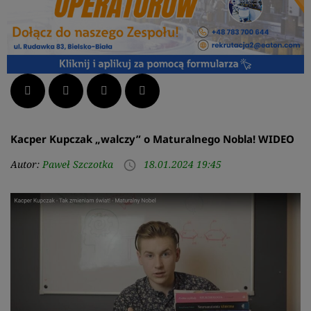
Facebook
Twitter
LinkedIn
Pinterest
Kacper Kupczak „walczy” o Maturalnego Nobla! WIDEO
Autor:
Paweł Szczotka
18.01.2024 19:45
access_time