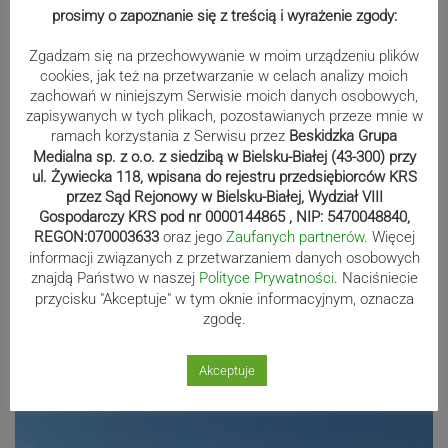
Basen w Andrychowie powróci w
prosimy o zapoznanie się z treścią i wyrażenie zgody:
sobotę?
Zgadzam się na przechowywanie w moim urządzeniu plików
cookies, jak też na przetwarzanie w celach analizy moich
zachowań w niniejszym Serwisie moich danych osobowych,
zapisywanych w tych plikach, pozostawianych przeze mnie w
Kto za Kaczyńskim, a kto za
ramach korzystania z Serwisu przez
Beskidzka Grupa
Morawieckim z radnych powiatu
Medialna sp. z o.o. z siedzibą w Bielsku-Białej (43-300) przy
ul. Żywiecka 118, wpisana do rejestru przedsiębiorców KRS
żywieckiego?
przez Sąd Rejonowy w Bielsku-Białej, Wydział VIII
Gospodarczy KRS pod nr 0000144865 , NIP: 5470048840,
REGON:070003633
oraz jego
Zaufanych partnerów
. Więcej
informacji związanych z przetwarzaniem danych osobowych
102. urodziny pani Rozalii z Ryczowa
znajdą Państwo w naszej
Polityce Prywatności
. Naciśniecie
przycisku "Akceptuje" w tym oknie informacyjnym, oznacza
zgodę.
Akceptuje
Reklama