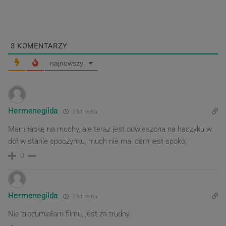
wpisu
post
post
3
KOMENTARZY
najnowszy
Hermenegilda
2 lat temu
Mam łapkę na muchy, ale teraz jest odwieszona na haczyku w
dół w stanie spoczynku, much nie ma, dam jest spokój
0
Hermenegilda
2 lat temu
Nie zrozumiałam filmu, jest za trudny.