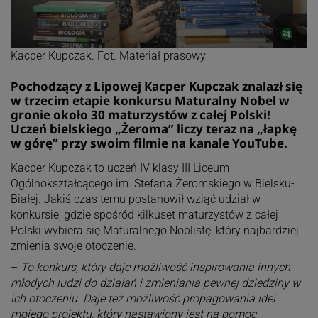
Kacper Kupczak. Fot. Materiał prasowy
Pochodzący z Lipowej Kacper Kupczak znalazł się
w trzecim etapie konkursu Maturalny Nobel w
gronie około 30 maturzystów z całej Polski!
Uczeń bielskiego „Żeroma” liczy teraz na „łapkę
w górę” przy swoim filmie na kanale YouTube.
Kacper Kupczak to uczeń IV klasy III Liceum
Ogólnokształcącego im. Stefana Żeromskiego w Bielsku-
Białej. Jakiś czas temu postanowił wziąć udział w
konkursie, gdzie spośród kilkuset maturzystów z całej
Polski wybiera się Maturalnego Noblistę, który najbardziej
zmienia swoje otoczenie.
–
To konkurs, który daje możliwość inspirowania innych
młodych ludzi do działań i zmieniania pewnej dziedziny w
ich otoczeniu. Daje też możliwość propagowania idei
mojego projektu, który nastawiony jest na pomoc