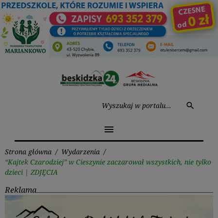
Przejdź
do
treści
Wysz
search
menu
Strona główna
/
Wydarzenia
/
“Kajtek Czarodziej” w Cieszynie zaczarował wszystkich, nie tylko
dzieci | ZDJĘCIA
Reklama