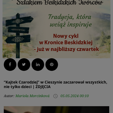
Facebook
Twitter
LinkedIn
Pinterest
“Kajtek Czarodziej” w Cieszynie zaczarował wszystkich,
nie tylko dzieci | ZDJĘCIA
Autor:
Mariola Morcinková
05.05.2024 00:10
access_time