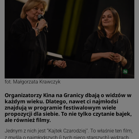
fot. Małgorzata Krawczyk
Organizatorzy Kina na Granicy dbają o widzów w
każdym wieku. Dlatego, nawet ci najmłodsi
znajdują w programie festiwalowym wiele
propozycji dla siebie. To nie tylko czytanie bajek,
ale również filmy.
Jednym z nich jest “Kajtek Czarodziej”. To właśnie ten film,
z myślą o najmłodszych (i tych nieco starszych) widzach