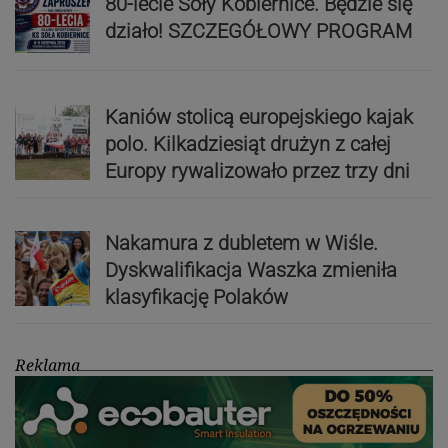
80-lecie Soły Kobiernice. Będzie się
działo! SZCZEGÓŁOWY PROGRAM
Kaniów stolicą europejskiego kajak
polo. Kilkadziesiąt drużyn z całej
Europy rywalizowało przez trzy dni
Nakamura z dubletem w Wiśle.
Dyskwalifikacja Waszka zmieniła
klasyfikację Polaków
Reklama