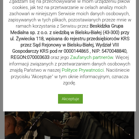
Zgadzam się na przechowywanie w moim urządzeniu plików
cookies, jak też na przetwarzanie w celach analizy moich
zachowań w niniejszym Serwisie moich danych osobowych,
zapisywanych w tych plikach, pozostawianych przeze mnie w
ramach korzystania z Serwisu przez
Beskidzka Grupa
Medialna sp. z o.o. z siedzibą w Bielsku-Białej (43-300) przy
ul. Żywiecka 118, wpisana do rejestru przedsiębiorców KRS
przez Sąd Rejonowy w Bielsku-Białej, Wydział VIII
Gospodarczy KRS pod nr 0000144865 , NIP: 5470048840,
REGON:070003633
oraz jego
Zaufanych partnerów
. Więcej
informacji związanych z przetwarzaniem danych osobowych
znajdą Państwo w naszej
Polityce Prywatności
. Naciśniecie
przycisku "Akceptuje" w tym oknie informacyjnym, oznacza
zgodę.
Akceptuje