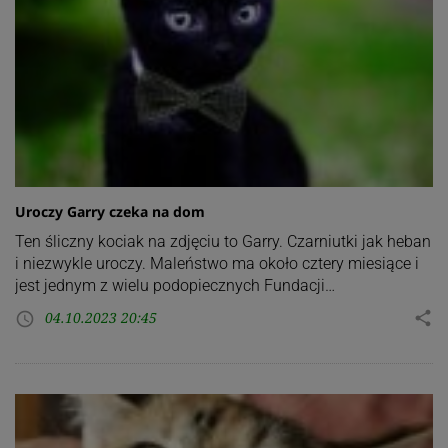
Uroczy Garry czeka na dom
Ten śliczny kociak na zdjęciu to Garry. Czarniutki jak heban
i niezwykle uroczy. Maleństwo ma około cztery miesiące i
jest jednym z wielu podopiecznych Fundacji…
04.10.2023 20:45
share
access_time