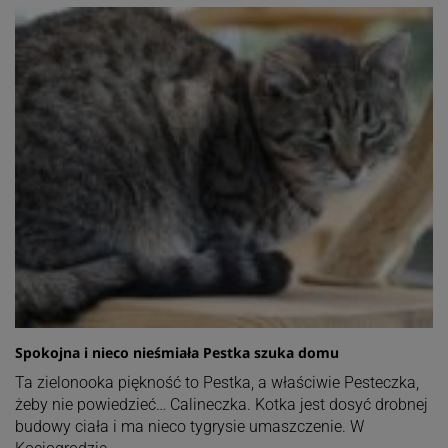
Spokojna i nieco nieśmiała Pestka szuka domu
Ta zielonooka piękność to Pestka, a właściwie Pesteczka,
żeby nie powiedzieć… Calineczka. Kotka jest dosyć drobnej
budowy ciała i ma nieco tygrysie umaszczenie. W