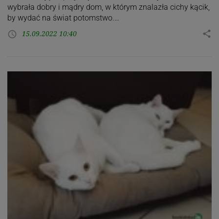
wybrała dobry i mądry dom, w którym znalazła cichy kącik,
by wydać na świat potomstwo.…
15.09.2022 10:40
share
access_time