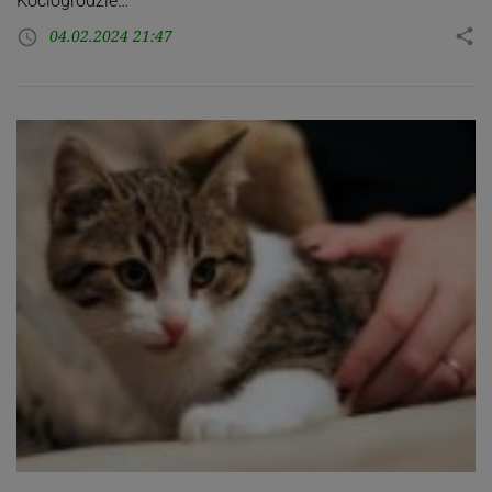
Kociogrodzie…
04.02.2024 21:47
share
access_time