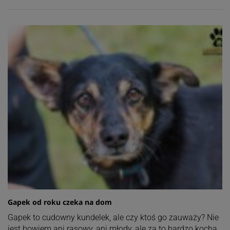
Gapek od roku czeka na dom
Gapek to cudowny kundelek, ale czy ktoś go zauważy? Nie
jest bowiem ani rasowy, ani młody, ale za to bardzo kocha