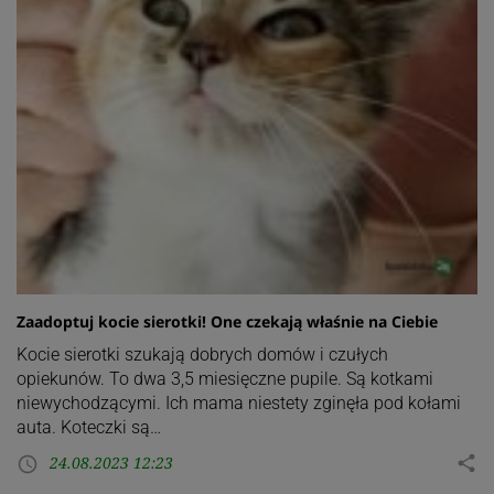
Zaadoptuj kocie sierotki! One czekają właśnie na Ciebie
Kocie sierotki szukają dobrych domów i czułych
opiekunów. To dwa 3,5 miesięczne pupile. Są kotkami
niewychodzącymi. Ich mama niestety zginęła pod kołami
auta. Koteczki są…
24.08.2023 12:23
share
access_time