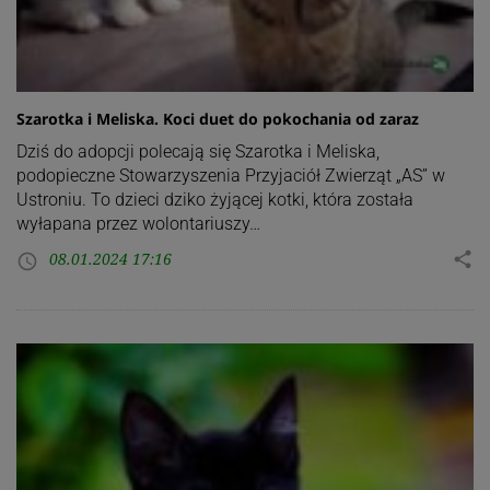
Szarotka i Meliska. Koci duet do pokochania od zaraz
Dziś do adopcji polecają się Szarotka i Meliska,
podopieczne Stowarzyszenia Przyjaciół Zwierząt „AS” w
Ustroniu. To dzieci dziko żyjącej kotki, która została
wyłapana przez wolontariuszy…
08.01.2024 17:16
share
access_time