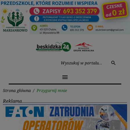
Przejdź
do
treści
Wysz
search
menu
Strona główna
/
Przygarnij mnie
Reklama