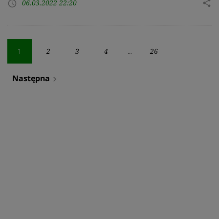
06.03.2022 22:20
share
access_time
Stronicowanie
2
3
4
26
1
…
wpisów
Następna
navigate_next