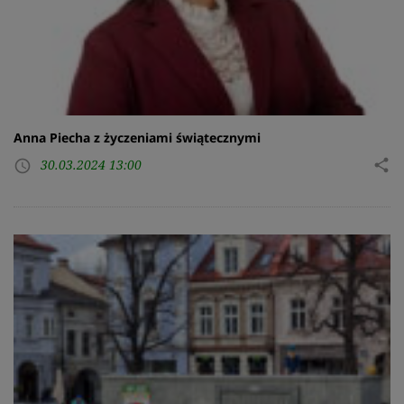
Anna Piecha z życzeniami świątecznymi
30.03.2024 13:00
share
access_time