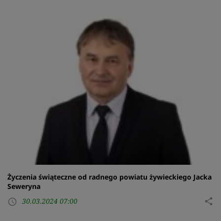
Życzenia świąteczne od radnego powiatu żywieckiego Jacka
Seweryna
30.03.2024 07:00
share
access_time