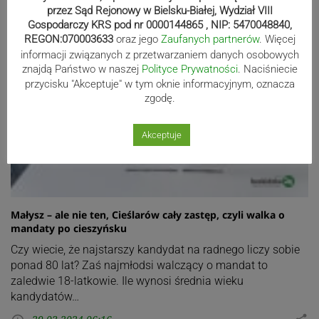
przez Sąd Rejonowy w Bielsku-Białej, Wydział VIII
Gospodarczy KRS pod nr 0000144865 , NIP: 5470048840,
REGON:070003633
oraz jego
Zaufanych partnerów
. Więcej
informacji związanych z przetwarzaniem danych osobowych
znajdą Państwo w naszej
Polityce Prywatności
. Naciśniecie
przycisku "Akceptuje" w tym oknie informacyjnym, oznacza
zgodę.
Akceptuje
Małysz – ale nie ten, Cieślarów cały zastęp, czyli walka o
mandaty po cieszyńsku
Czy wiecie, że najstarszy kandydat na radnego liczy sobie
ponad 80 lat? Zaś najmłodsi walczący o mandat to
zaledwie 18-latkowie. Ile wynosi średnia wieku
kandydatów…