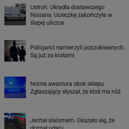
Ustroń. Ukradła dostawczego
Nissana. Ucieczkę zakończyła w
ślepej uliczce
Policjanci namierzyli poszukiwanych.
Są już za kratami
Nocna awantura obok sklepu.
Zgłaszający słyszał, że ktoś ma nóż
Jechał slalomem. Okazało się, że
doznał udaru