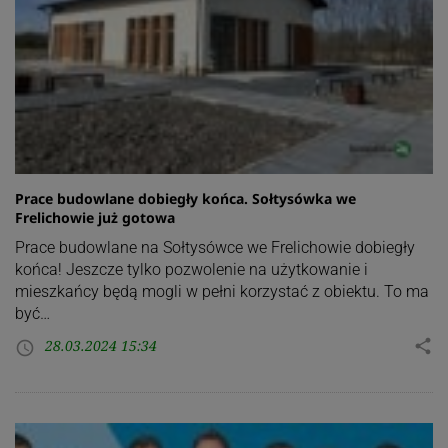
Prace budowlane dobiegły końca. Sołtysówka we
Frelichowie już gotowa
Prace budowlane na Sołtysówce we Frelichowie dobiegły
końca! Jeszcze tylko pozwolenie na użytkowanie i
mieszkańcy będą mogli w pełni korzystać z obiektu. To ma
być…
28.03.2024 15:34
share
access_time