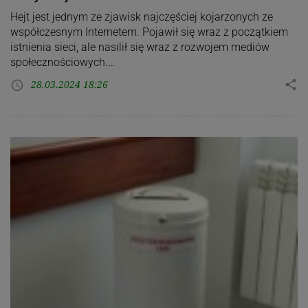
Hejt jest jednym ze zjawisk najczęściej kojarzonych ze
współczesnym Internetem. Pojawił się wraz z początkiem
istnienia sieci, ale nasilił się wraz z rozwojem mediów
społecznościowych.…
28.03.2024 18:26
share
access_time