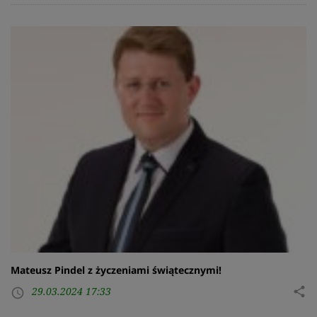
Mateusz Pindel z życzeniami świątecznymi!
29.03.2024 17:33
share
access_time