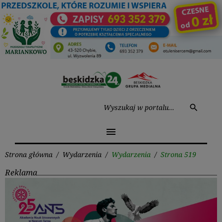
Przejdź
do
treści
Wysz
search
menu
Strona główna
/
Wydarzenia
/
Wydarzenia
/
Strona 519
Reklama