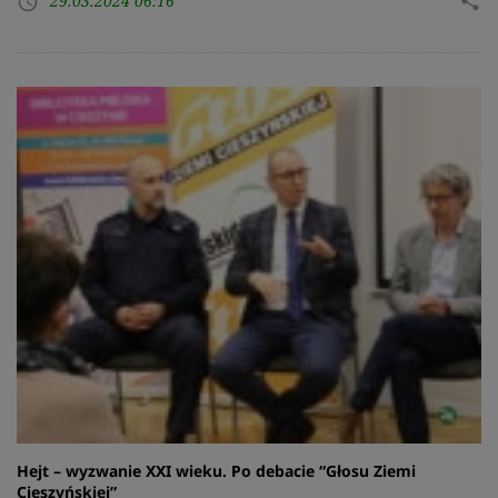
29.03.2024 06:16
share
access_time
Hejt – wyzwanie XXI wieku. Po debacie “Głosu Ziemi
Cieszyńskiej”