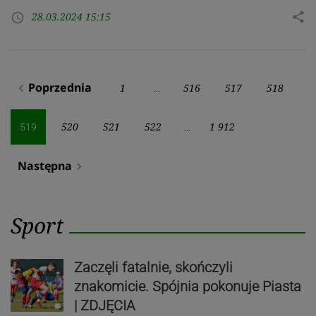
28.03.2024 15:15
share
access_time
Stronicowanie
Poprzednia
1
516
517
518
navigate_before
…
wpisów
520
521
522
1 912
519
…
Następna
navigate_next
Sport
Zaczęli fatalnie, skończyli
znakomicie. Spójnia pokonuje Piasta
| ZDJĘCIA