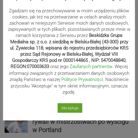
Zgadzam się na przechowywanie w moim urządzeniu plików
cookies, jak też na przetwarzanie w celach analizy moich
zachowań w niniejszym Serwisie moich danych osobowych,
zapisywanych w tych plikach, pozostawianych przeze mnie w
ramach korzystania z Serwisu przez
Beskidzka Grupa
Medialna sp. z o.o. z siedzibą w Bielsku-Białej (43-300) przy
ul. Żywiecka 118, wpisana do rejestru przedsiębiorców KRS
Sport
przez Sąd Rejonowy w Bielsku-Białej, Wydział VIII
Gospodarczy KRS pod nr 0000144865 , NIP: 5470048840,
REGON:070003633
oraz jego
Zaufanych partnerów
. Więcej
informacji związanych z przetwarzaniem danych osobowych
Cieszyn gospodarzem mistrzostw
znajdą Państwo w naszej
Polityce Prywatności
. Naciśniecie
świata w futbolu stołowym. Przyjadą
przycisku "Akceptuje" w tym oknie informacyjnym, oznacza
zawodnicy z całego świata
zgodę.
Akceptuje
Tymek Kucharczyk niweluje straty do
rywali w mistrzostwach po wyścigu
w Portland