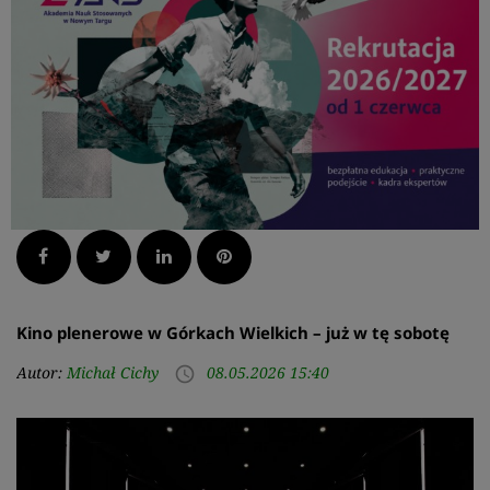
Facebook
Twitter
LinkedIn
Pinterest
Kino plenerowe w Górkach Wielkich – już w tę sobotę
Autor:
Michał Cichy
08.05.2026 15:40
access_time