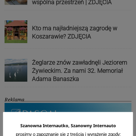
wspólna przestrzeń | ZDJĘCIA
Kto ma najładniejszą zagrodę w
Koszarawie? ZDJĘCIA
Żeglarze znów zawładnęli Jeziorem
Żywieckim. Za nami 32. Memoriał
Adama Banaszka
Reklama
Szanowna Internautko, Szanowny Internauto
prosimy o zapoznanie się z treścią i wyrażenie zgody: