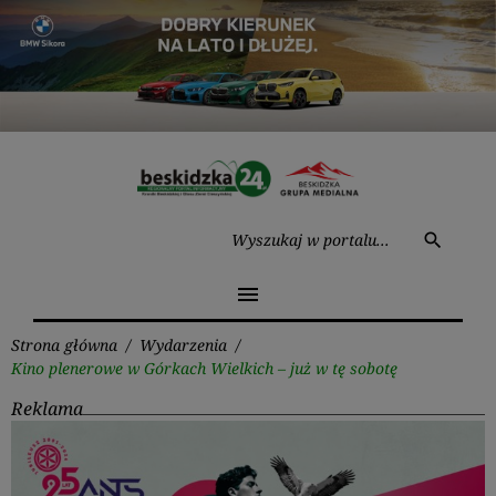
Przejdź
do
treści
Wysz
search
menu
Strona główna
/
Wydarzenia
/
Kino plenerowe w Górkach Wielkich – już w tę sobotę
Reklama