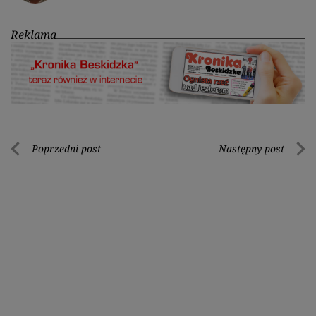
Reklama
Nawigacja
Poprzedni post
Następny post
Poprzedni
Nastę
wpisu
post
post