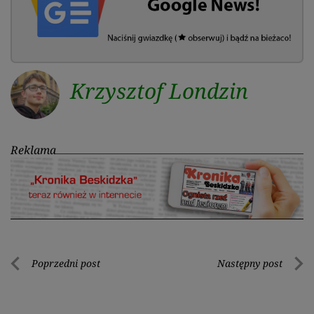
Krzysztof Londzin
Reklama
Nawigacja
Poprzedni post
Następny post
Poprzedni
Nastę
wpisu
post
post