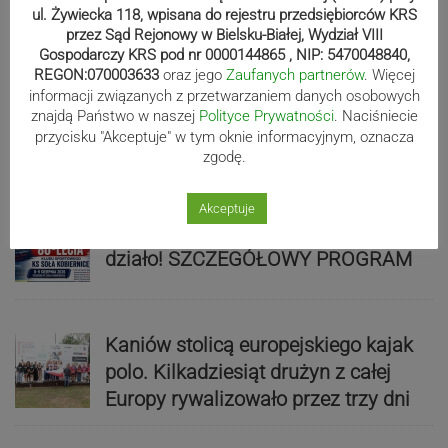
ZDJĘCIA
ul. Żywiecka 118, wpisana do rejestru przedsiębiorców KRS
przez Sąd Rejonowy w Bielsku-Białej, Wydział VIII
Gospodarczy KRS pod nr 0000144865 , NIP: 5470048840,
REGON:070003633
oraz jego
Zaufanych partnerów
. Więcej
Bracia Szejowie ruszają po kolejne
informacji związanych z przetwarzaniem danych osobowych
znajdą Państwo w naszej
Polityce Prywatności
. Naciśniecie
punkty. Liderzy mistrzostw
przycisku "Akceptuje" w tym oknie informacyjnym, oznacza
wystartują w Rajdzie Rzeszowskim
zgodę.
Akceptuje
80-lecie Soły Kobiernice. Będzie się
działo! SZCZEGÓŁOWY PROGRAM
Kaniów stolicą europejskiego kajak
polo. Kilkadziesiąt drużyn z całej
Europy rywalizowało przez trzy dni