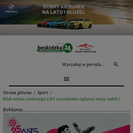
Przejdź
do
treści
Wysz
search
menu
Strona główna
/
Sport
/
Klub tenisa stołowego LKS Lesznianka ogłasza nowy nabór!
Reklama