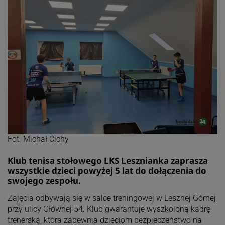
Fot. Michał Cichy
Klub tenisa stołowego LKS Lesznianka zaprasza
wszystkie dzieci powyżej 5 lat do dołączenia do
swojego zespołu.
Zajęcia odbywają się w salce treningowej w Lesznej Górnej
przy ulicy Głównej 54. Klub gwarantuje wyszkoloną kadrę
trenerską, która zapewnia dzieciom bezpieczeństwo na