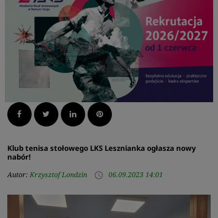
Facebook
Twitter
LinkedIn
Pinterest
Klub tenisa stołowego LKS Lesznianka ogłasza nowy
nabór!
Autor:
Krzysztof Londzin
06.09.2023 14:01
access_time