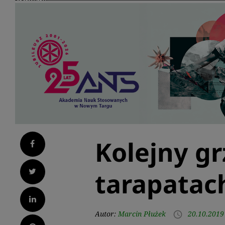
Kolejny gr
Facebook
Twitter
tarapatac
LinkedIn
Autor:
Marcin Płużek
20.10.2019
access_time