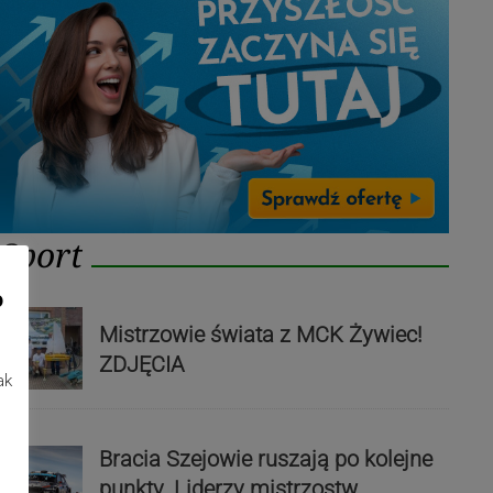
Sport
o
Mistrzowie świata z MCK Żywiec!
ZDJĘCIA
ak
Bracia Szejowie ruszają po kolejne
punkty. Liderzy mistrzostw