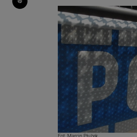
Pinterest
Fot. Marcin Płużek