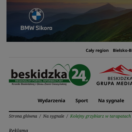
Przejdź
do
treści
Cały region
Bielsko-B
Wydarzenia
Sport
Na sygnale
Strona główna
/
Na sygnale
/
Kolejny grzybiarz w tarapatach
Reklama