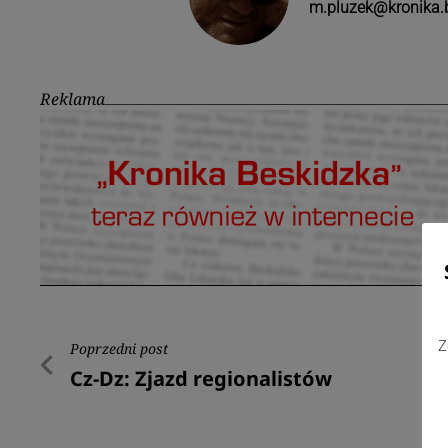
m.pluzek@kronika.b
Reklama
Nawigacja
Z
Poprzedni post
Poprzedni
Cz-Dz: Zjazd regionalistów
wpisu
post