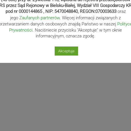
RS przez Sąd Rejonowy w Bielsku-Białej, Wydział VIII Gospodarczy K
pod nr 0000144865 , NIP: 5470048840, REGON:070003633
oraz
jego
Zaufanych partnerów
. Więcej informacji związanych z
przetwarzaniem danych osobowych znajdą Państwo w naszej
Polityc
Prywatności
. Naciśniecie przycisku "Akceptuje" w tym oknie
informacyjnym, oznacza zgodę.
Akceptuje