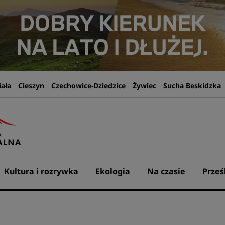
iała
Cieszyn
Czechowice-Dziedzice
Żywiec
Sucha Beskidzka
Kultura i rozrywka
Ekologia
Na czasie
Prześ