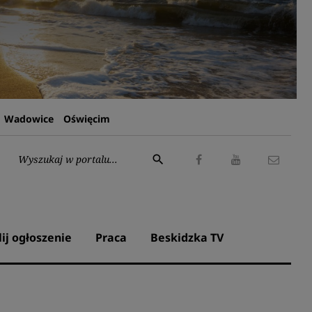
Wadowice
Oświęcim
Wyszukaj:
search
Facebook
Youtube
Kontak
lij ogłoszenie
Praca
Beskidzka TV