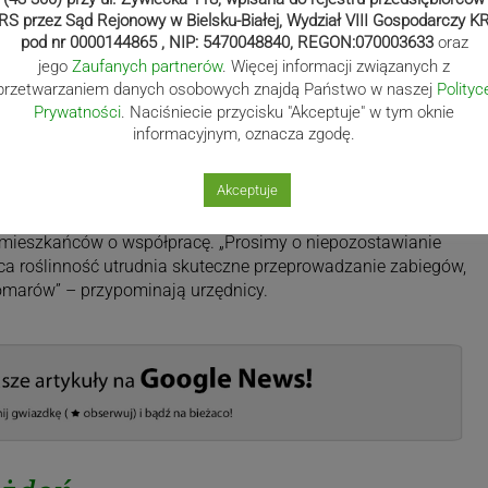
RS przez Sąd Rejonowy w Bielsku-Białej, Wydział VIII Gospodarczy K
pod nr 0000144865 , NIP: 5470048840, REGON:070003633
oraz
jego
Zaufanych partnerów
. Więcej informacji związanych z
przetwarzaniem danych osobowych znajdą Państwo w naszej
Polityc
Prywatności
. Naciśniecie przycisku "Akceptuje" w tym oknie
informacyjnym, oznacza zgodę.
Akceptuje
 mieszkańców o współpracę. „Prosimy o niepozostawianie
ca roślinność utrudnia skuteczne przeprowadzanie zabiegów,
marów” – przypominają urzędnicy.