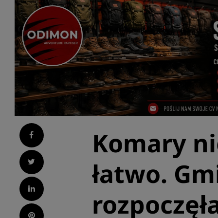
Komary ni
Facebook
Twitter
łatwo. Gm
LinkedIn
rozpoczęł
Pinterest