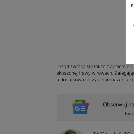
K
Urząd zwraca się także z apelem do
skoszonej trawy w rowach. Zalegają
a dodatkowo sprzyja namnażaniu ko