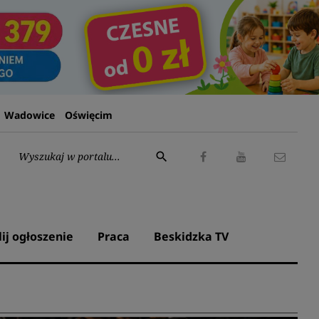
Wadowice
Oświęcim
Wyszukaj:
search
Facebook
Youtube
Kontak
lij ogłoszenie
Praca
Beskidzka TV