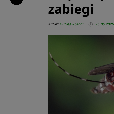
zabiegi
Autor:
Witold Kożdoń
26.05.2026
access_time