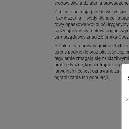
środowiska, a działania prowadzone
Zabiegi obejmują przede wszystkim 
rozmnażania – wody płynące i stojąc
rowy opaskowe wokół pól irygacyjny
sprzyjających warunków pogodowych
samorządowcy znad Zbiornika Gocz
Problem komarów w gminie Chybie nie
tereny podmokłe oraz bliskość Jezi
regularnie zmagają się z uciążliwym
profilaktyczne, koncentrując się pr
larwalnym, co jest uznawane za jedn
ograniczania ich populacji.
Z