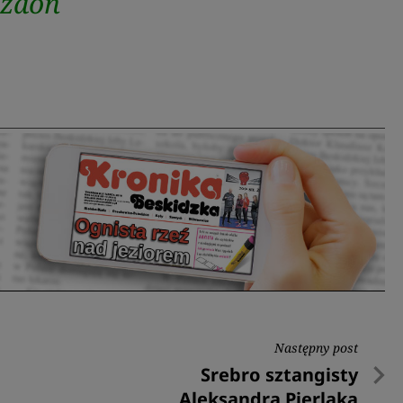
ożdoń
Następny post
Następny
Srebro sztangisty
post
Aleksandra Pierlaka