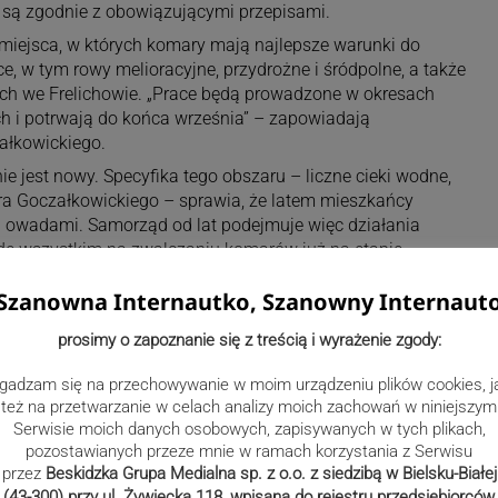
 są zgodnie z obowiązującymi przepisami.
miejsca, w których komary mają najlepsze warunki do
e, w tym rowy melioracyjne, przydrożne i śródpolne, a także
ch we Frelichowie. „Prace będą prowadzone w okresach
 i potrwają do końca września” – zapowiadają
ałkowickiego.
 jest nowy. Specyfika tego obszaru – liczne cieki wodne,
ora Goczałkowickiego – sprawia, że latem mieszkańcy
i owadami. Samorząd od lat podejmuje więc działania
zede wszystkim na zwalczaniu komarów już na etapie
ą z najbardziej skutecznych i najmniej inwazyjnych metod
Szanowna Internautko, Szanowny Internaut
prosimy o zapoznanie się z treścią i wyrażenie zgody:
gadzam się na przechowywanie w moim urządzeniu plików cookies, j
też na przetwarzanie w celach analizy moich zachowań w niniejszym
Serwisie moich danych osobowych, zapisywanych w tych plikach,
pozostawianych przeze mnie w ramach korzystania z Serwisu
przez
Beskidzka Grupa Medialna sp. z o.o. z siedzibą w Bielsku-Białej
(43-300) przy ul. Żywiecka 118, wpisana do rejestru przedsiębiorców