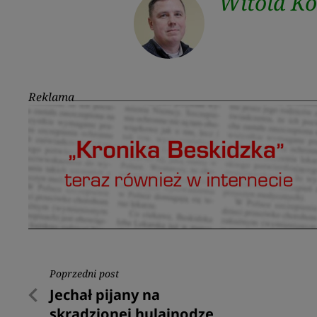
Witold K
Reklama
Nawigacja
Poprzedni post
Poprzedni
Jechał pijany na
wpisu
post
skradzionej hulajnodze