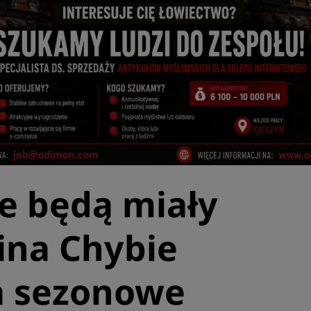
e będą miały
ina Chybie
a sezonowe