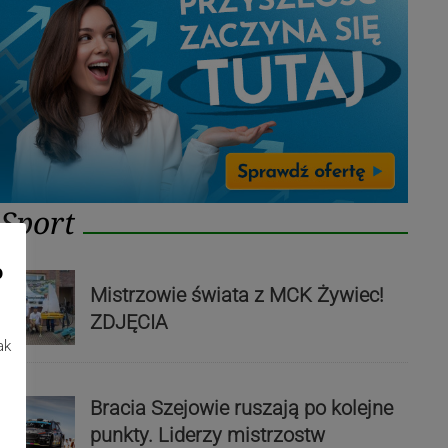
Sport
o
Mistrzowie świata z MCK Żywiec!
ZDJĘCIA
ak
Bracia Szejowie ruszają po kolejne
punkty. Liderzy mistrzostw