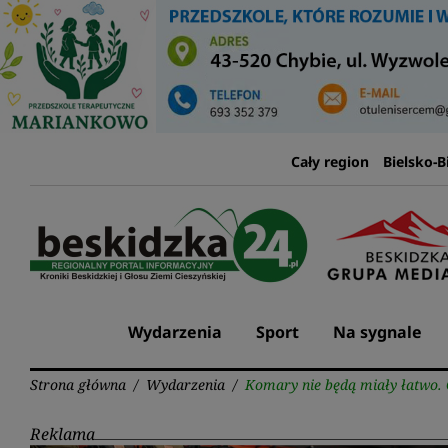
Przejdź
do
treści
Cały region
Bielsko-B
Wydarzenia
Sport
Na sygnale
Strona główna
/
Wydarzenia
/
Komary nie będą miały łatwo.
Reklama