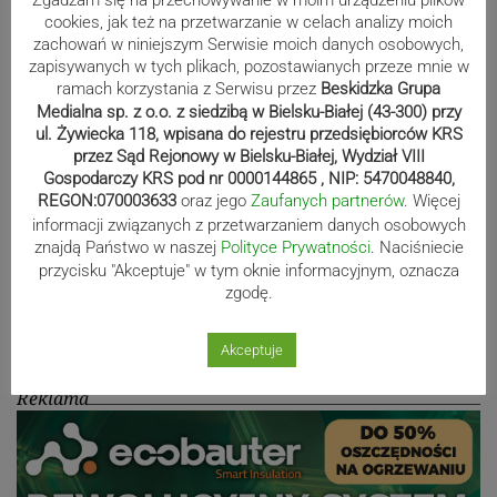
Zgadzam się na przechowywanie w moim urządzeniu plików
cookies, jak też na przetwarzanie w celach analizy moich
działo! SZCZEGÓŁOWY PROGRAM
zachowań w niniejszym Serwisie moich danych osobowych,
zapisywanych w tych plikach, pozostawianych przeze mnie w
ramach korzystania z Serwisu przez
Beskidzka Grupa
Medialna sp. z o.o. z siedzibą w Bielsku-Białej (43-300) przy
Kaniów stolicą europejskiego kajak
ul. Żywiecka 118, wpisana do rejestru przedsiębiorców KRS
polo. Kilkadziesiąt drużyn z całej
przez Sąd Rejonowy w Bielsku-Białej, Wydział VIII
Europy rywalizowało przez trzy dni
Gospodarczy KRS pod nr 0000144865 , NIP: 5470048840,
REGON:070003633
oraz jego
Zaufanych partnerów
. Więcej
informacji związanych z przetwarzaniem danych osobowych
znajdą Państwo w naszej
Polityce Prywatności
. Naciśniecie
Nakamura z dubletem w Wiśle.
przycisku "Akceptuje" w tym oknie informacyjnym, oznacza
Dyskwalifikacja Waszka zmieniła
zgodę.
klasyfikację Polaków
Akceptuje
Reklama