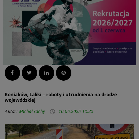
Facebook
Twitter
LinkedIn
Pinterest
Koniaków, Laliki – roboty i utrudnienia na drodze
wojewódzkiej
Autor:
Michał Cichy
10.06.2025 12:22
access_time