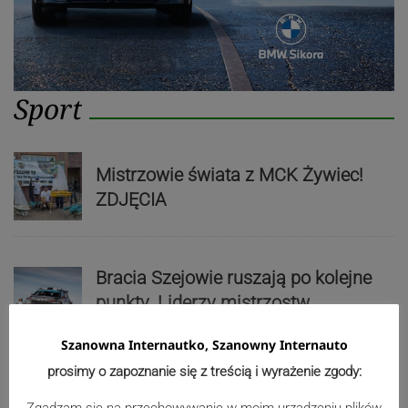
Sport
Mistrzowie świata z MCK Żywiec!
ZDJĘCIA
Bracia Szejowie ruszają po kolejne
punkty. Liderzy mistrzostw
wystartują w Rajdzie Rzeszowskim
Szanowna Internautko, Szanowny Internauto
prosimy o zapoznanie się z treścią i wyrażenie zgody:
80-lecie Soły Kobiernice. Będzie się