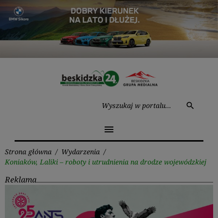
Przejdź
do
treści
Wysz
search
menu
Strona główna
/
Wydarzenia
/
Koniaków, Laliki – roboty i utrudnienia na drodze wojewódzkiej
Reklama