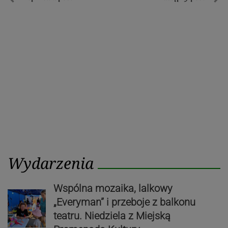
Nawigacja
Poprzedni
Nastę
wpisu
post
post
Wydarzenia
Wspólna mozaika, lalkowy
„Everyman” i przeboje z balkonu
teatru. Niedziela z Miejską