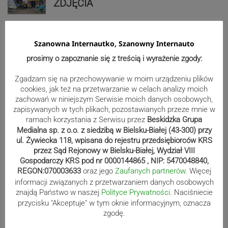
ZDJĘCIA
Szanowna Internautko, Szanowny Internauto
Bracia Szejowie ruszają po kolejne
prosimy o zapoznanie się z treścią i wyrażenie zgody:
punkty. Liderzy mistrzostw
wystartują w Rajdzie Rzeszowskim
Zgadzam się na przechowywanie w moim urządzeniu plików
cookies, jak też na przetwarzanie w celach analizy moich
zachowań w niniejszym Serwisie moich danych osobowych,
Reklama
zapisywanych w tych plikach, pozostawianych przeze mnie w
ramach korzystania z Serwisu przez
Beskidzka Grupa
Medialna sp. z o.o. z siedzibą w Bielsku-Białej (43-300) przy
ul. Żywiecka 118, wpisana do rejestru przedsiębiorców KRS
przez Sąd Rejonowy w Bielsku-Białej, Wydział VIII
Gospodarczy KRS pod nr 0000144865 , NIP: 5470048840,
REGON:070003633
oraz jego
Zaufanych partnerów
. Więcej
informacji związanych z przetwarzaniem danych osobowych
znajdą Państwo w naszej
Polityce Prywatności
. Naciśniecie
przycisku "Akceptuje" w tym oknie informacyjnym, oznacza
zgodę.