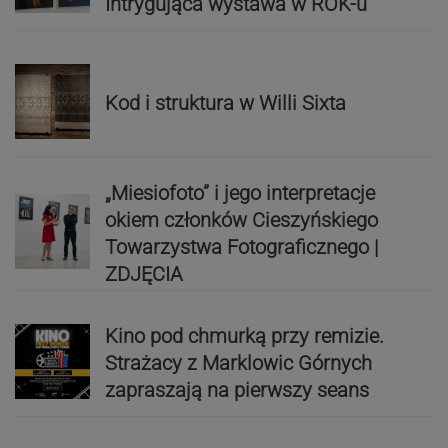
Intrygująca wystawa w ROK-u
Kod i struktura w Willi Sixta
„Miesiofoto” i jego interpretacje
okiem członków Cieszyńskiego
Towarzystwa Fotograficznego |
ZDJĘCIA
Kino pod chmurką przy remizie.
Strażacy z Marklowic Górnych
zapraszają na pierwszy seans