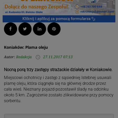
Facebook
Twitter
LinkedIn
Pinterest
Koniaków: Plama oleju
Autor:
Redakcja
27.11.2017 07:13
access_time
Nocną porą trzy zastępy strażackie działały w Koniakowie.
Miejscowi ochotnicy i zastęp z sąsiedniej Istebnej usuwali
plamę oleju, która ciągnęła się na głównej drodze przez
cała wieś. Nieznany pojazd pozostawił ślady na odcinku
około 5 km. Zagrożenie zostało zlikwidowane przy pomocy
sorbentu.