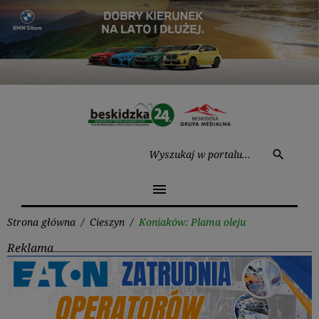
Przejdź
do
treści
Wysz
search
menu
Strona główna
/
Cieszyn
/
Koniaków: Plama oleju
Reklama