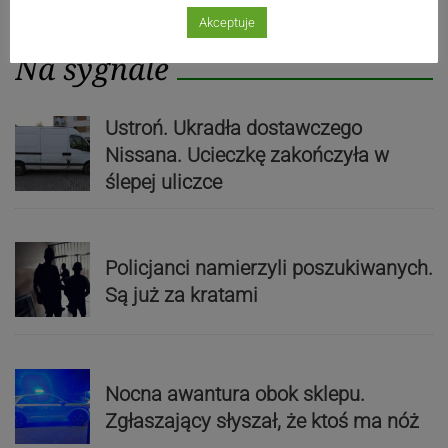
Akceptuje
Na sygnale
Ustroń. Ukradła dostawczego
Nissana. Ucieczkę zakończyła w
ślepej uliczce
Policjanci namierzyli poszukiwanych.
Są już za kratami
Nocna awantura obok sklepu.
Zgłaszający słyszał, że ktoś ma nóż