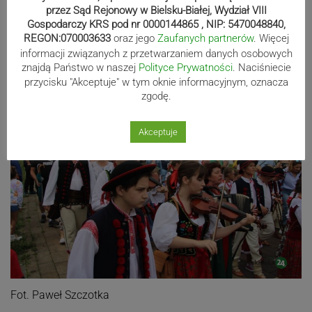
przez Sąd Rejonowy w Bielsku-Białej, Wydział VIII
Gospodarczy KRS pod nr 0000144865 , NIP: 5470048840,
REGON:070003633
oraz jego
Zaufanych partnerów
. Więcej
informacji związanych z przetwarzaniem danych osobowych
Fot. Paweł Szczotka
znajdą Państwo w naszej
Polityce Prywatności
. Naciśniecie
przycisku "Akceptuje" w tym oknie informacyjnym, oznacza
zgodę.
Akceptuje
Fot. Paweł Szczotka