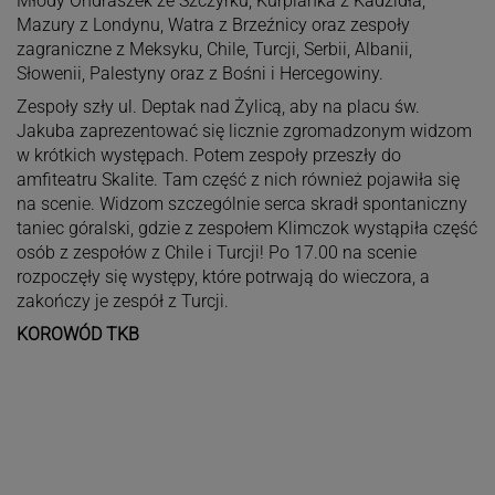
Młody Ondraszek ze Szczyrku, Kurpianka z Kadzidła,
Mazury z Londynu, Watra z Brzeźnicy oraz zespoły
zagraniczne z Meksyku, Chile, Turcji, Serbii, Albanii,
Słowenii, Palestyny oraz z Bośni i Hercegowiny.
Zespoły szły ul. Deptak nad Żylicą, aby na placu św.
Jakuba zaprezentować się licznie zgromadzonym widzom
w krótkich występach. Potem zespoły przeszły do
amfiteatru Skalite. Tam część z nich również pojawiła się
na scenie. Widzom szczególnie serca skradł spontaniczny
taniec góralski, gdzie z zespołem Klimczok wystąpiła część
osób z zespołów z Chile i Turcji! Po 17.00 na scenie
rozpoczęły się występy, które potrwają do wieczora, a
zakończy je zespół z Turcji.
KOROWÓD TKB