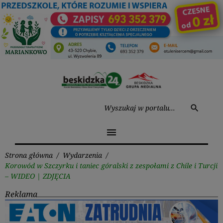
Przejdź
do
treści
Wysz
search
menu
Strona główna
/
Wydarzenia
/
Korowód w Szczyrku i taniec góralski z zespołami z Chile i Turcji
– WIDEO | ZDJĘCIA
Reklama