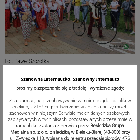
Fot. Paweł Szczotka
Szanowna Internautko, Szanowny Internauto
prosimy o zapoznanie się z treścią i wyrażenie zgody:
Zgadzam się na przechowywanie w moim urządzeniu plików
cookies, jak też na przetwarzanie w celach analizy moich
zachowań w niniejszym Serwisie moich danych osobowych,
zapisywanych w tych plikach, pozostawianych przeze mnie w
ramach korzystania z Serwisu przez
Beskidzka Grupa
Medialna sp. z o.o. z siedzibą w Bielsku-Białej (43-300) przy
ul. Żywiecka 118, wpisana do rejestru przedsiębiorców KRS