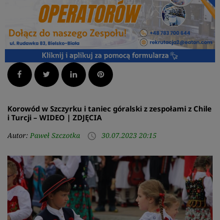
Facebook
Twitter
LinkedIn
Pinterest
Korowód w Szczyrku i taniec góralski z zespołami z Chile
i Turcji – WIDEO | ZDJĘCIA
Autor:
Paweł Szczotka
30.07.2023 20:15
access_time