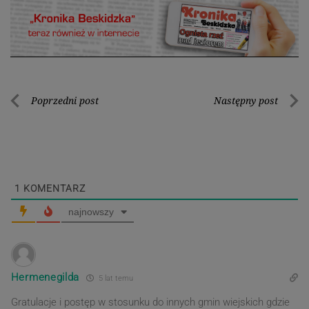
Nawigacja
Poprzedni post
Następny post
Poprzedni
Nastę
wpisu
post
post
1
KOMENTARZ
najnowszy
Hermenegilda
5 lat temu
Gratulacje i postęp w stosunku do innych gmin wiejskich gdzie