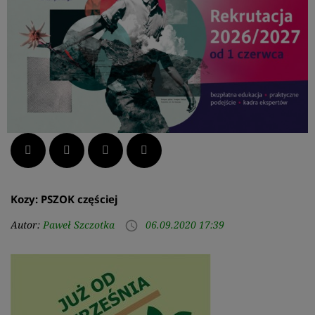
Facebook
Twitter
LinkedIn
Pinterest
Kozy: PSZOK częściej
Autor:
Paweł Szczotka
06.09.2020 17:39
access_time