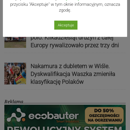
działo! SZCZEGÓŁOWY PROGRAM
przycisku "Akceptuje" w tym oknie informacyjnym, oznacza
zgodę.
Akceptuje
Kaniów stolicą europejskiego kajak
polo. Kilkadziesiąt drużyn z całej
Europy rywalizowało przez trzy dni
Nakamura z dubletem w Wiśle.
Dyskwalifikacja Waszka zmieniła
klasyfikację Polaków
Reklama