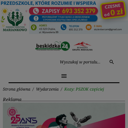
Przejdź
do
treści
Wysz
search
menu
Strona główna
/
Wydarzenia
/
Kozy: PSZOK częściej
Reklama