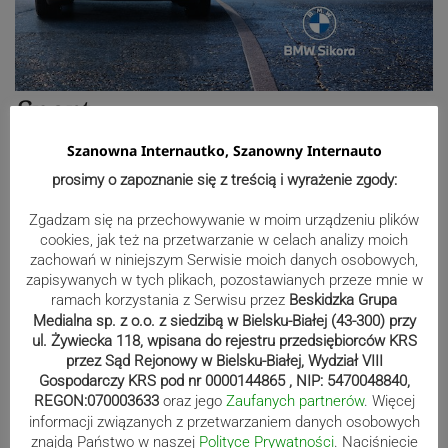
Sport
Szanowna Internautko, Szanowny Internauto
prosimy o zapoznanie się z treścią i wyrażenie zgody:
Mistrzowie świata z MCK Żywiec!
ZDJĘCIA
Zgadzam się na przechowywanie w moim urządzeniu plików
cookies, jak też na przetwarzanie w celach analizy moich
zachowań w niniejszym Serwisie moich danych osobowych,
zapisywanych w tych plikach, pozostawianych przeze mnie w
Bracia Szejowie ruszają po kolejne
ramach korzystania z Serwisu przez
Beskidzka Grupa
punkty. Liderzy mistrzostw
Medialna sp. z o.o. z siedzibą w Bielsku-Białej (43-300) przy
ul. Żywiecka 118, wpisana do rejestru przedsiębiorców KRS
wystartują w Rajdzie Rzeszowskim
przez Sąd Rejonowy w Bielsku-Białej, Wydział VIII
Gospodarczy KRS pod nr 0000144865 , NIP: 5470048840,
REGON:070003633
oraz jego
Zaufanych partnerów
. Więcej
informacji związanych z przetwarzaniem danych osobowych
80-lecie Soły Kobiernice. Będzie się
znajdą Państwo w naszej
Polityce Prywatności
. Naciśniecie