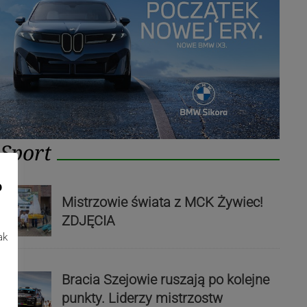
Sport
o
Mistrzowie świata z MCK Żywiec!
ZDJĘCIA
ak
Bracia Szejowie ruszają po kolejne
punkty. Liderzy mistrzostw