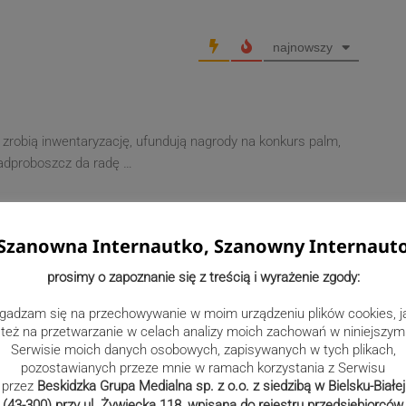
najnowszy
 zrobią inwentaryzację, ufundują nagrody na konkurs palm,
Nadproboszcz da radę …
Szanowna Internautko, Szanowny Internaut
ację czy zleca gmina jak dziś jest powszechne?
prosimy o zapoznanie się z treścią i wyrażenie zgody:
gadzam się na przechowywanie w moim urządzeniu plików cookies, j
też na przetwarzanie w celach analizy moich zachowań w niniejszym
Serwisie moich danych osobowych, zapisywanych w tych plikach,
pozostawianych przeze mnie w ramach korzystania z Serwisu
przez
Beskidzka Grupa Medialna sp. z o.o. z siedzibą w Bielsku-Białej
(43-300) przy ul. Żywiecka 118, wpisana do rejestru przedsiębiorców