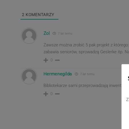
2
KOMENTARZY
Zol
7 lat temu
Zawsze można zrobić 5 pak projekt z którego:
zabawia seniorów, sprowadzą Geslerke itp. 
0
Hermenegilda
7 lat temu
Bibliotekarze sami przeprowadzają inwentaryz
0
Z