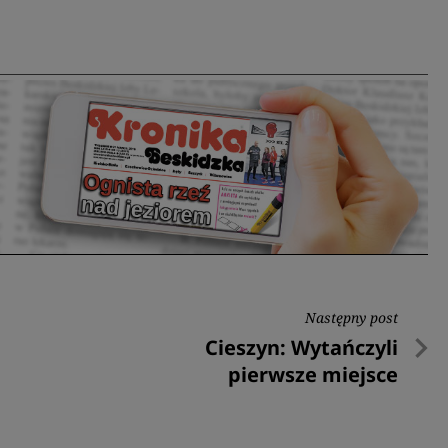
Następny post
Następny
Cieszyn: Wytańczyli
post
pierwsze miejsce