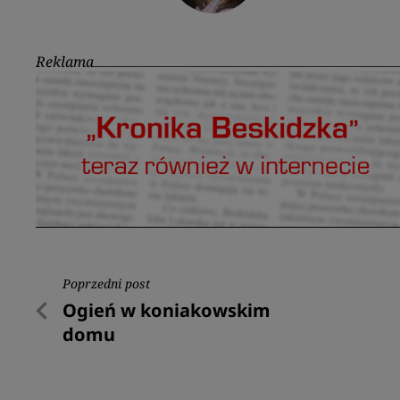
Reklama
Nawigacja
Poprzedni post
Poprzedni
Ogień w koniakowskim
wpisu
post
domu