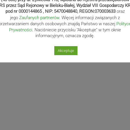
RS przez Sąd Rejonowy w Bielsku-Białej, Wydział VIII Gospodarczy K
pod nr 0000144865 , NIP: 5470048840, REGON:070003633
oraz
jego
Zaufanych partnerów
. Więcej informacji związanych z
przetwarzaniem danych osobowych znajdą Państwo w naszej
Polityc
Prywatności
. Naciśniecie przycisku "Akceptuje" w tym oknie
informacyjnym, oznacza zgodę.
Akceptuje