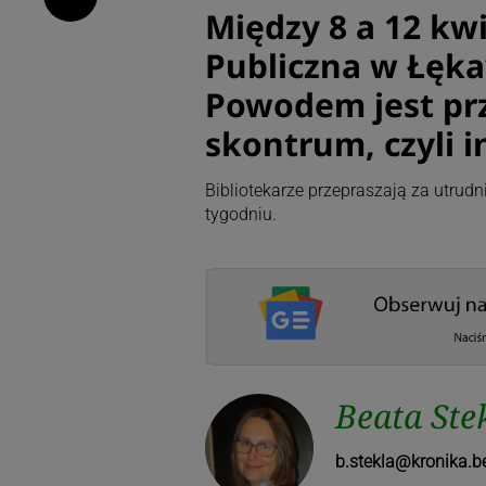
Między 8 a 12 kw
Publiczna w Łęka
Powodem jest pr
skontrum, czyli i
Bibliotekarze przepraszają za utrud
tygodniu.
Beata Ste
b.stekla@kronika.b