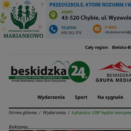
Przejdź
do
treści
Cały region
Bielsko-B
Wydarzenia
Sport
Na sygnale
Strona główna
/
Wydarzenia
/
Łękawica: GBP będzie nieczyn
Reklama