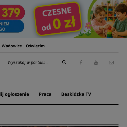
Wadowice
Oświęcim
Wyszukaj:
search
Facebook
Youtube
Kontak
lij ogłoszenie
Praca
Beskidzka TV