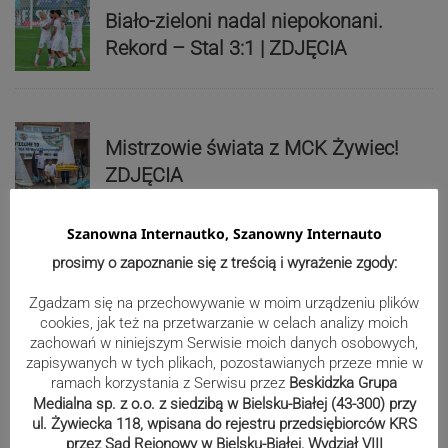
Biało-zieloni nadal niepokonani.
Rekord – Stal 3:1 | ZDJĘCIA
Mistrzowie świata z MCK Żywiec!
ZDJĘCIA
Szanowna Internautko, Szanowny Internauto
Bracia Szejowie ruszają po kolejne
prosimy o zapoznanie się z treścią i wyrażenie zgody:
punkty. Liderzy mistrzostw
Zgadzam się na przechowywanie w moim urządzeniu plików
wystartują w Rajdzie Rzeszowskim
cookies, jak też na przetwarzanie w celach analizy moich
zachowań w niniejszym Serwisie moich danych osobowych,
zapisywanych w tych plikach, pozostawianych przeze mnie w
ramach korzystania z Serwisu przez
Beskidzka Grupa
80-lecie Soły Kobiernice. Będzie się
Medialna sp. z o.o. z siedzibą w Bielsku-Białej (43-300) przy
ul. Żywiecka 118, wpisana do rejestru przedsiębiorców KRS
działo! SZCZEGÓŁOWY PROGRAM
przez Sąd Rejonowy w Bielsku-Białej, Wydział VIII