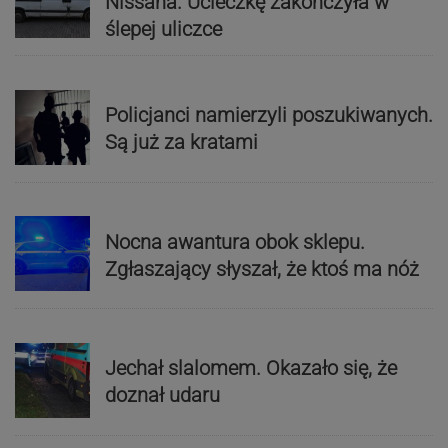
Nissana. Ucieczkę zakończyła w
ślepej uliczce
Policjanci namierzyli poszukiwanych.
Są już za kratami
Nocna awantura obok sklepu.
Zgłaszający słyszał, że ktoś ma nóż
Jechał slalomem. Okazało się, że
doznał udaru