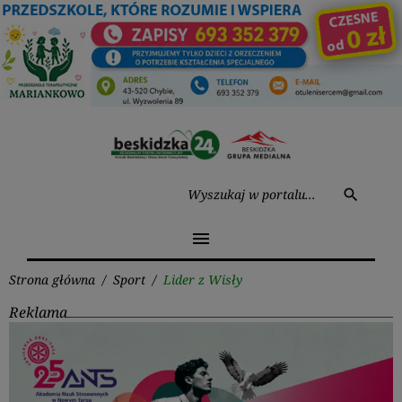
Przejdź
do
treści
Wysz
search
menu
Strona główna
/
Sport
/
Lider z Wisły
Reklama