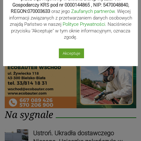
Gospodarczy KRS pod nr 0000144865 , NIP: 5470048840,
REGON:070003633
oraz jego
Zaufanych partnerów
. Więcej
informacji związanych z przetwarzaniem danych osobowych
Reklama
znajdą Państwo w naszej
Polityce Prywatności
. Naciśniecie
przycisku "Akceptuje" w tym oknie informacyjnym, oznacza
zgodę.
Akceptuje
Na sygnale
Ustroń. Ukradła dostawczego