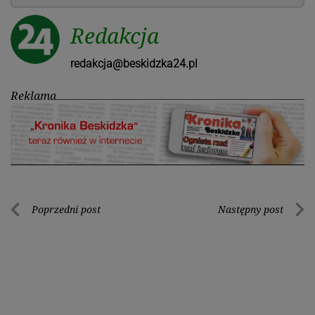
Redakcja
redakcja@beskidzka24.pl
Reklama
Nawigacja
Poprzedni post
Następny post
Poprzedni
Nastę
wpisu
post
post