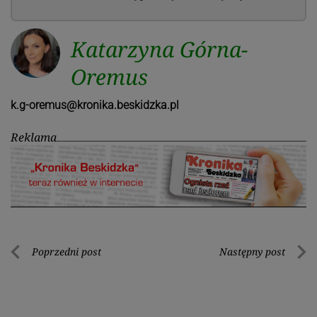
Katarzyna Górna-
Oremus
k.g-oremus@kronika.beskidzka.pl
Reklama
Nawigacja
Poprzedni post
Następny post
Poprzedni
Nastę
wpisu
post
post