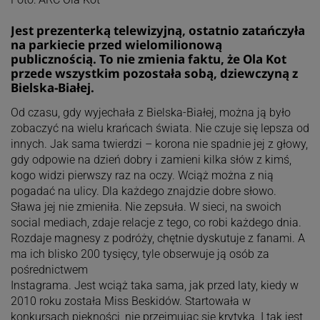
Jest prezenterką telewizyjną, ostatnio zatańczyła
na parkiecie przed wielomilionową
publicznością. To nie zmienia faktu, że Ola Kot
przede wszystkim pozostała sobą, dziewczyną z
Bielska-Białej.
Od czasu, gdy wyjechała z Bielska-Białej, można ją było
zobaczyć na wielu krańcach świata. Nie czuje się lepsza od
innych. Jak sama twierdzi – korona nie spadnie jej z głowy,
gdy odpowie na dzień dobry i zamieni kilka słów z kimś,
kogo widzi pierwszy raz na oczy. Wciąż można z nią
pogadać na ulicy. Dla każdego znajdzie dobre słowo.
Sława jej nie zmieniła. Nie zepsuła. W sieci, na swoich
social mediach, zdaje relacje z tego, co robi każdego dnia.
Rozdaje magnesy z podróży, chętnie dyskutuje z fanami. A
ma ich blisko 200 tysięcy, tyle obserwuje ją osób za
pośrednictwem
Instagrama. Jest wciąż taka sama, jak przed laty, kiedy w
2010 roku została Miss Beskidów. Startowała w
konkursach piękności, nie przejmując się krytyką. I tak jest