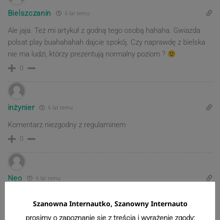
Bielszczanin
6 lat temu
Ale jaja. Też mi artykuł z godną tego osobą hahaha. Gwiazda
polsat play buahahahah dajcie spokój. Czy naprawdę z bielska
nie ma ludzi, którzy prezentują normalny poziom ?
0
inżynier
6 lat temu
Komentarz niezgodny z regulaminem
0
Neo
6 lat temu
Napiszcie cos o covidzie!
Szanowna Internautko, Szanowny Internauto
0
prosimy o zapoznanie się z treścią i wyrażenie zgody: