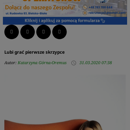
Facebook
Twitter
LinkedIn
Pinterest
Lubi grać pierwsze skrzypce
Autor:
Katarzyna Górna-Oremus
31.03.2020 07:38
access_time