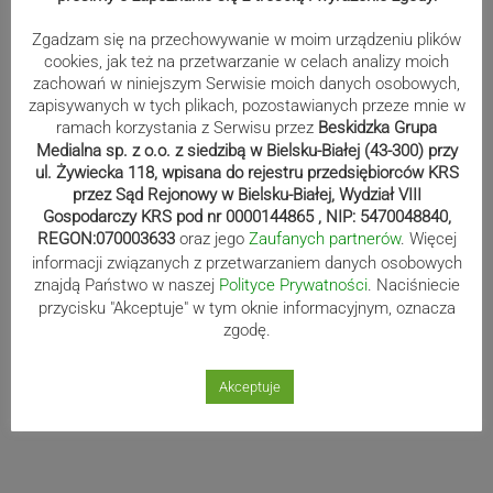
Zgadzam się na przechowywanie w moim urządzeniu plików
cookies, jak też na przetwarzanie w celach analizy moich
Pal
6 lat temu
zachowań w niniejszym Serwisie moich danych osobowych,
Ciekawe czy boi sie covida i smierci?
zapisywanych w tych plikach, pozostawianych przeze mnie w
ramach korzystania z Serwisu przez
Beskidzka Grupa
0
Medialna sp. z o.o. z siedzibą w Bielsku-Białej (43-300) przy
ul. Żywiecka 118, wpisana do rejestru przedsiębiorców KRS
przez Sąd Rejonowy w Bielsku-Białej, Wydział VIII
Gospodarczy KRS pod nr 0000144865 , NIP: 5470048840,
REGON:070003633
oraz jego
Zaufanych partnerów
. Więcej
informacji związanych z przetwarzaniem danych osobowych
znajdą Państwo w naszej
Polityce Prywatności
. Naciśniecie
przycisku "Akceptuje" w tym oknie informacyjnym, oznacza
zgodę.
Akceptuje