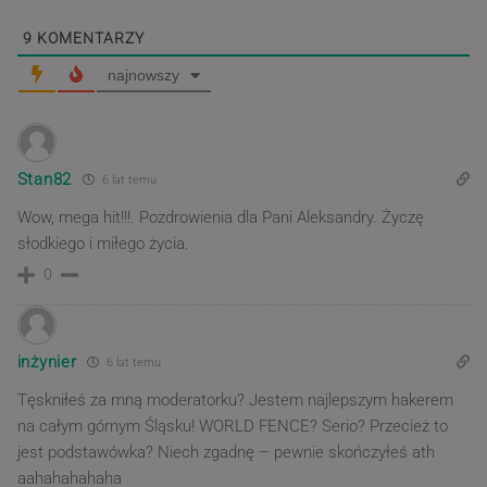
9
KOMENTARZY
najnowszy
Stan82
6 lat temu
Wow, mega hit!!!. Pozdrowienia dla Pani Aleksandry. Życzę
słodkiego i miłego życia.
0
inżynier
6 lat temu
Tęskniłeś za mną moderatorku? Jestem najlepszym hakerem
na całym górnym Śląsku! WORLD FENCE? Serio? Przecież to
jest podstawówka? Niech zgadnę – pewnie skończyłeś ath
aahahahahaha