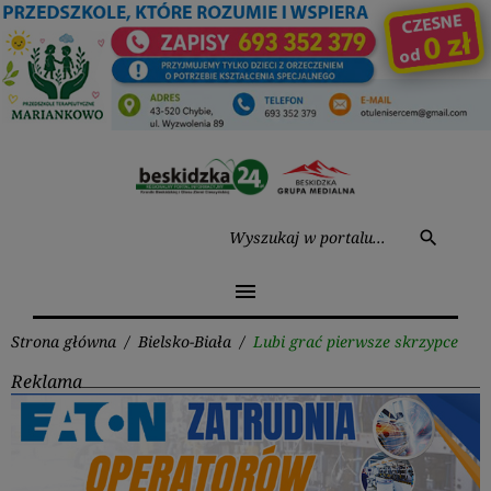
Przejdź
do
treści
Wysz
search
menu
Strona główna
/
Bielsko-Biała
/
Lubi grać pierwsze skrzypce
Reklama