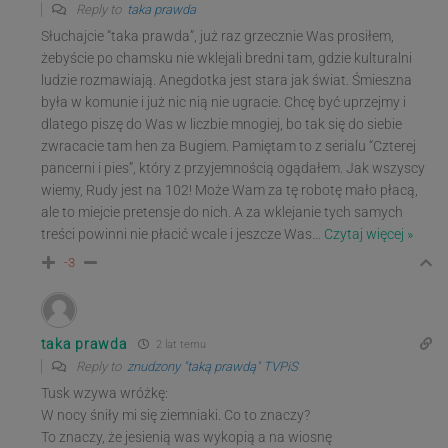
Reply to
taka prawda
Słuchajcie “taka prawda”, już raz grzecznie Was prosiłem,
żebyście po chamsku nie wklejali bredni tam, gdzie kulturalni
ludzie rozmawiają. Anegdotka jest stara jak świat. Śmieszna
była w komunie i już nic nią nie ugracie. Chcę być uprzejmy i
dlatego piszę do Was w liczbie mnogiej, bo tak się do siebie
zwracacie tam hen za Bugiem. Pamiętam to z serialu “Czterej
pancerni i pies”, który z przyjemnością ogądałem. Jak wszyscy
wiemy, Rudy jest na 102! Może Wam za tę robotę mało płacą,
ale to miejcie pretensje do nich. A za wklejanie tych samych
treści powinni nie płacić wcale i jeszcze Was
…
Czytaj więcej »
-3
taka prawda
2 lat temu
Reply to
znudzony "taką prawdą" TVPiS
Tusk wzywa wróżkę:
W nocy śniły mi się ziemniaki. Co to znaczy?
To znaczy, że jesienią was wykopią a na wiosnę