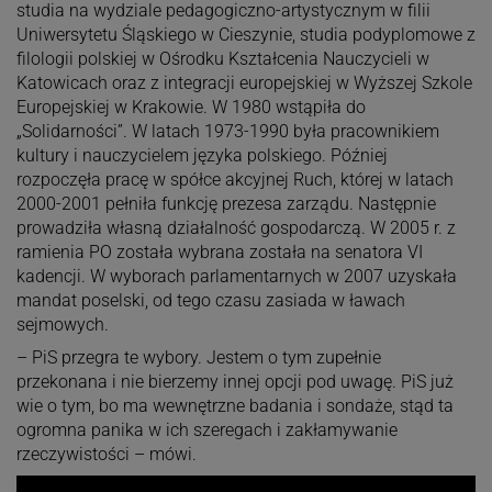
studia na wydziale pedagogiczno-artystycznym w filii
Uniwersytetu Śląskiego w Cieszynie, studia podyplomowe z
filologii polskiej w Ośrodku Kształcenia Nauczycieli w
Katowicach oraz z integracji europejskiej w Wyższej Szkole
Europejskiej w Krakowie. W 1980 wstąpiła do
„Solidarności”. W latach 1973-1990 była pracownikiem
kultury i nauczycielem języka polskiego. Później
rozpoczęła pracę w spółce akcyjnej Ruch, której w latach
2000-2001 pełniła funkcję prezesa zarządu. Następnie
prowadziła własną działalność gospodarczą. W 2005 r. z
ramienia PO została wybrana została na senatora VI
kadencji. W wyborach parlamentarnych w 2007 uzyskała
mandat poselski, od tego czasu zasiada w ławach
sejmowych.
– PiS przegra te wybory. Jestem o tym zupełnie
przekonana i nie bierzemy innej opcji pod uwagę. PiS już
wie o tym, bo ma wewnętrzne badania i sondaże, stąd ta
ogromna panika w ich szeregach i zakłamywanie
rzeczywistości – mówi.