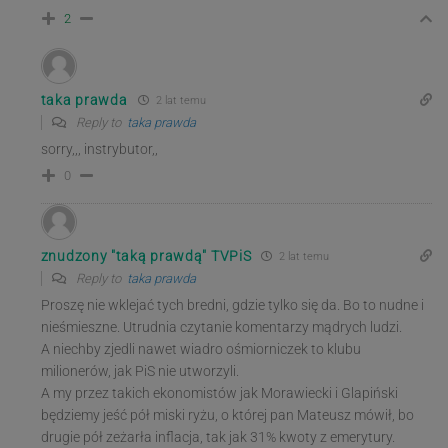
2
taka prawda
2 lat temu
Reply to
taka prawda
sorry,,, instrybutor,,
0
znudzony "taką prawdą" TVPiS
2 lat temu
Reply to
taka prawda
Proszę nie wklejać tych bredni, gdzie tylko się da. Bo to nudne i
nieśmieszne. Utrudnia czytanie komentarzy mądrych ludzi.
A niechby zjedli nawet wiadro ośmiorniczek to klubu
milionerów, jak PiS nie utworzyli.
A my przez takich ekonomistów jak Morawiecki i Glapiński
będziemy jeść pół miski ryżu, o której pan Mateusz mówił, bo
drugie pół zeżarła inflacja, tak jak 31% kwoty z emerytury.