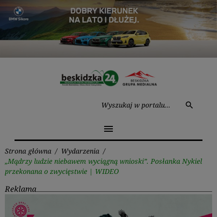
Przejdź
do
treści
Wysz
search
menu
Strona główna
/
Wydarzenia
/
„Mądrzy ludzie niebawem wyciągną wnioski”. Posłanka Nykiel
przekonana o zwycięstwie | WIDEO
Reklama