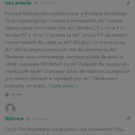
taka prawda
2 lat temu
Paniusia Nyklowa taka zniesmaczona. a likwidacja Bankowego
Tytułu Egzekucyjnego i Ustawa Kominowa była złe? Ustawa
ograniczająca komorników była zła? Obniżka CIT z 19 na 9 % i
obniżka PIT z 18 na 17 procent są złe? Zerowy PIT dla młodych
i wolne niedziele dla rodzin są złe? 500 plus i 13 emerytura są
złe? 500 na niepełnosprawnych i leki dla seniorów są złe?
Obniżenie wieku emerytalnego, darmowy posiłek dla dzieci w
szkole, wyprawka 300 złotych są złe? Podwyżki dla nauczycieli i
mundurówki są złe? Zniesienie opłaty dla rodziców czuwających
przy swoich dzieciach w szpitalach jest złe? Zablokowano
podwyżkę cen prądu
…
Czytaj więcej »
3
Wyborca
2 lat temu
Czy to Pani Bojówkarze rysują penisy i jaja na plakatach PiSu