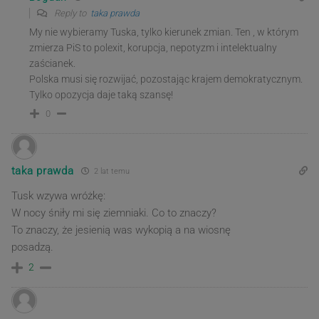
Reply to
taka prawda
My nie wybieramy Tuska, tylko kierunek zmian. Ten , w którym
zmierza PiS to polexit, korupcja, nepotyzm i intelektualny
zaścianek.
Polska musi się rozwijać, pozostając krajem demokratycznym.
Tylko opozycja daje taką szansę!
0
taka prawda
2 lat temu
Tusk wzywa wróżkę:
W nocy śniły mi się ziemniaki. Co to znaczy?
To znaczy, że jesienią was wykopią a na wiosnę
posadzą.
2