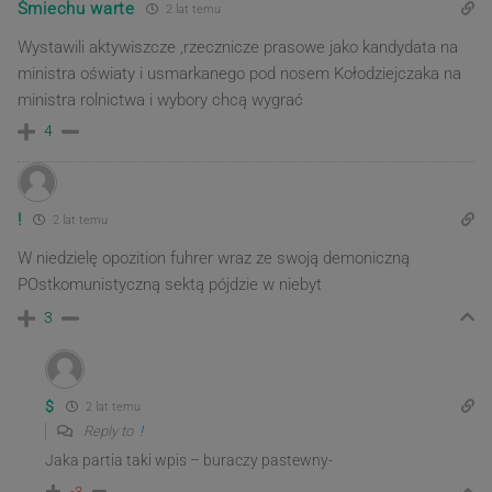
Śmiechu warte
2 lat temu
Wystawili aktywiszcze ,rzecznicze prasowe jako kandydata na
ministra oświaty i usmarkanego pod nosem Kołodziejczaka na
ministra rolnictwa i wybory chcą wygrać
4
!
2 lat temu
W niedzielę opozition fuhrer wraz ze swoją demoniczną
POstkomunistyczną sektą pójdzie w niebyt
3
$
2 lat temu
Reply to
!
Jaka partia taki wpis – buraczy pastewny-
-3