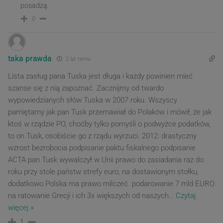
posadzą.
0
taka prawda
2 lat temu
Lista zasług pana Tuska jest długa i każdy powinien mieć
szanse się z nią zapoznać. Zacznijmy od twardo
wypowiedzianych słów Tuska w 2007 roku. Wszyscy
pamiętamy jak pan Tusk przemawiał do Polaków i mówił, że jak
ktoś w rządzie PO, choćby tylko pomyśli o podwyżce podatków,
to on Tusk, osobiście go z rządu wyrzuci. 2012: drastyczny
wzrost bezrobocia podpisanie paktu fiskalnego podpisanie
ACTA pan Tusk wywalczył w Unii prawo do zasiadania raz do
roku przy stole państw strefy euro, na dostawionym stołku,
dodatkowo Polska ma prawo milczeć. podarowanie 7 mld EURO
na ratowanie Grecji i ich 3x większych od naszych
…
Czytaj
więcej »
1