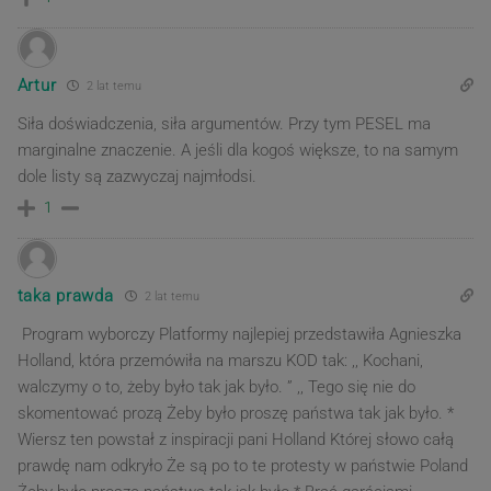
Artur
2 lat temu
Siła doświadczenia, siła argumentów. Przy tym PESEL ma
marginalne znaczenie. A jeśli dla kogoś większe, to na samym
dole listy są zazwyczaj najmłodsi.
1
taka prawda
2 lat temu
Program wyborczy Platformy najlepiej przedstawiła Agnieszka
Holland, która przemówiła na marszu KOD tak: ,, Kochani,
walczymy o to, żeby było tak jak było. ” ,, Tego się nie do
skomentować prozą Żeby było proszę państwa tak jak było. *
Wiersz ten powstał z inspiracji pani Holland Której słowo całą
prawdę nam odkryło Że są po to te protesty w państwie Poland