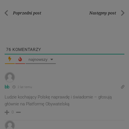
Nawigacja
Poprzedni post
Następny post
Poprzedni
Nastę
wpisu
post
post
76
KOMENTARZY
najnowszy
bb
2 lat temu
Ludzie kochający Polskę naprawdę i świadomie – głosują
głównie na Platformę Obywatelską
0