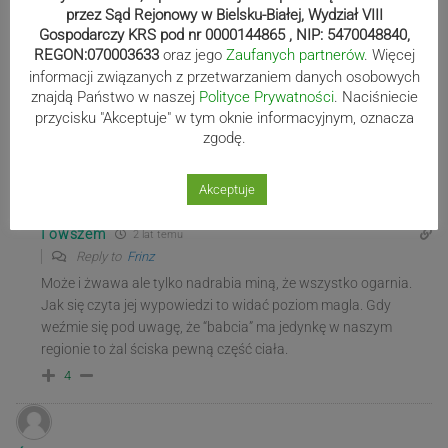
4
przez Sąd Rejonowy w Bielsku-Białej, Wydział VIII
Gospodarczy KRS pod nr 0000144865 , NIP: 5470048840,
REGON:070003633
oraz jego
Zaufanych partnerów
. Więcej
informacji związanych z przetwarzaniem danych osobowych
Frinz
2 lat temu
znajdą Państwo w naszej
Polityce Prywatności
. Naciśniecie
przycisku "Akceptuje" w tym oknie informacyjnym, oznacza
Babcia ale żwawa!
zgodę.
0
Akceptuje
I owszem
2 lat temu
Reply to
Frinz
Może i żwawa ale tylko nadrabia miną, że wszystko ogarnia.
Jak się czyta jej wypowiedzi to widać poziom magla. Gdy
weźmie się pod uwagę, że “babcia” ma jedynkę w naszym
regionie to żal ściska pewną część ciała.
4