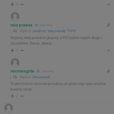
0
taka prawda
2 lat temu
Reply to
znudzony "taką prawdą" TVPiS
Wypisuj dalej podobne głupoty, a PiS będzie rządził długo i
szczęśliwie. Dawaj , dawaj….
1
Hermenegilda
2 lat temu
Reply to
taka prawda
To jest troll,nic na to nie poradzisz,on pisze tego typu właśnie
brednie od lat.
0