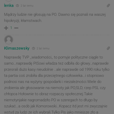
lenka
2 lat temu
Mądrzy ludzie nie głosują na PO. Dawno się poznali na waszej
hipokryzji, kłamstwach.
1
Klimaszewsky
2 lat temu
Naprawdę TVP ,,wiadomości,, to pomyje polityczne ciągle to
samo…naprawdę PISowi władza też odbiła do głowy…naprawde
przesrali dużo kasy nieudolnie ..ale naprawde od 1990 roku tylko
ta partia coś zrobiła dla przeciętnego człowieka…i stopniowo
podnosi nas na wyżyny gospodarki i niezależności.Wiele do
zrobienia ale głosowanie na niemoty jak PO,SLD, rzep PSL czy
chłopca Hołownie to obraz rozpaczy społecznej.Takie
niemotynjakie nagromadziło PO w szeregach to długo by
szukać…a osób jak Komorowski…Kopacz itd jest mi zwyczajnie
wstyd za ludzi że ich wybrali.Tylko Pis jako mniejsze zło a