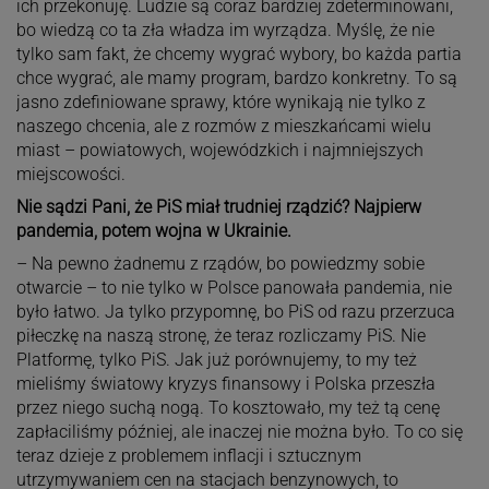
ich przekonuję. Ludzie są coraz bardziej zdeterminowani,
bo wiedzą co ta zła władza im wyrządza. Myślę, że nie
tylko sam fakt, że chcemy wygrać wybory, bo każda partia
chce wygrać, ale mamy program, bardzo konkretny. To są
jasno zdefiniowane sprawy, które wynikają nie tylko z
naszego chcenia, ale z rozmów z mieszkańcami wielu
miast – powiatowych, wojewódzkich i najmniejszych
miejscowości.
Nie sądzi Pani, że PiS miał trudniej rządzić? Najpierw
pandemia, potem wojna w Ukrainie.
– Na pewno żadnemu z rządów, bo powiedzmy sobie
otwarcie – to nie tylko w Polsce panowała pandemia, nie
było łatwo. Ja tylko przypomnę, bo PiS od razu przerzuca
piłeczkę na naszą stronę, że teraz rozliczamy PiS. Nie
Platformę, tylko PiS. Jak już porównujemy, to my też
mieliśmy światowy kryzys finansowy i Polska przeszła
przez niego suchą nogą. To kosztowało, my też tą cenę
zapłaciliśmy później, ale inaczej nie można było. To co się
teraz dzieje z problemem inflacji i sztucznym
utrzymywaniem cen na stacjach benzynowych, to