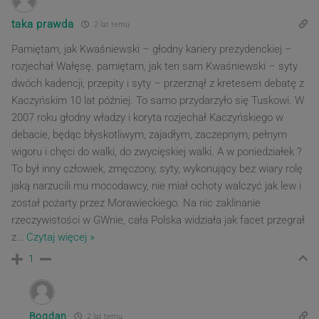
taka prawda
2 lat temu
Pamiętam, jak Kwaśniewski – głodny kariery prezydenckiej –
rozjechał Wałęsę. pamiętam, jak ten sam Kwaśniewski – syty
dwóch kadencji, przepity i syty – przerżnął z kretesem debatę z
Kaczyńskim 10 lat później. To samo przydarzyło się Tuskowi. W
2007 roku głodny władzy i koryta rozjechał Kaczyńskiego w
debacie, będąc błyskotliwym, zajadłym, zaczepnym, pełnym
wigoru i chęci do walki, do zwycięskiej walki. A w poniedziałek ?
To był inny człowiek, zmęczony, syty, wykonujący bez wiary rolę
jaką narzucili mu mocodawcy, nie miał ochoty walczyć jak lew i
został pożarty przez Morawieckiego. Na nic zaklinanie
rzeczywistości w GWnie, cała Polska widziała jak facet przegrał
z
…
Czytaj więcej »
1
Bogdan
2 lat temu