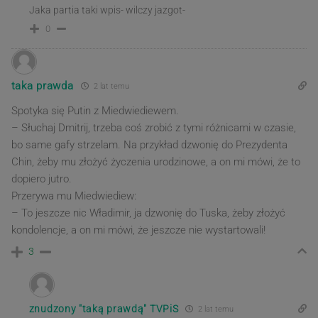
Jaka partia taki wpis- wilczy jazgot-
0
taka prawda
2 lat temu
Spotyka się Putin z Miedwiediewem.
– Słuchaj Dmitrij, trzeba coś zrobić z tymi różnicami w czasie,
bo same gafy strzelam. Na przykład dzwonię do Prezydenta
Chin, żeby mu złożyć życzenia urodzinowe, a on mi mówi, że to
dopiero jutro.
Przerywa mu Miedwiediew:
– To jeszcze nic Władimir, ja dzwonię do Tuska, żeby złożyć
kondolencje, a on mi mówi, że jeszcze nie wystartowali!
3
znudzony "taką prawdą" TVPiS
2 lat temu