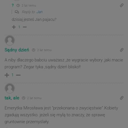
?
2 lat temu
Reply to
Jan
dzisiaj jesteś Jan pajacu?
1
Sądny dzień
2 lat temu
A niby dlaczego babciu uważasz ,że wygracie wybory ,jaki macie
program? Zegar tyka ,sądny dzień blisko!!
1
tak, ale
2 lat temu
Emerytka Mirosława jest “przekonana o zwycięstwie”.Kobiety
zgadują wszystko. jeżeli się mylą to znaczy, że sprawę
gruntownie przemyślały.