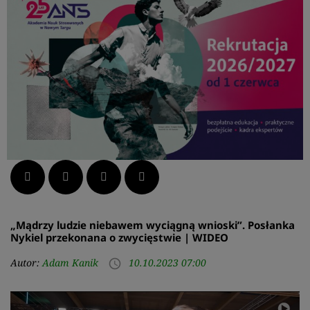
Facebook
Twitter
LinkedIn
Pinterest
„Mądrzy ludzie niebawem wyciągną wnioski”. Posłanka
Nykiel przekonana o zwycięstwie | WIDEO
Autor:
Adam Kanik
10.10.2023 07:00
access_time