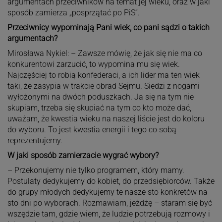
argumentach przeciwników na temat jej wieku, oraz w jaki
sposób zamierza „posprzątać po PiS”.
Przeciwnicy wypominają Pani wiek, co pani sądzi o takich
argumentach?
Mirosława Nykiel: – Zawsze mówię, że jak się nie ma co
konkurentowi zarzucić, to wypomina mu się wiek.
Najczęściej to robią konfederaci, a ich lider ma ten wiek
taki, że zasypia w trakcie obrad Sejmu. Siedzi z nogami
wyłożonymi na dwóch poduszkach. Ja się na tym nie
skupiam, trzeba się skupiać na tym co kto może dać,
uważam, że kwestia wieku na naszej liście jest do koloru
do wyboru. To jest kwestia energii i tego co sobą
reprezentujemy.
W jaki sposób zamierzacie wygrać wybory?
– Przekonujemy nie tylko programem, który mamy.
Postulaty dedykujemy do kobiet, do przedsiębiorców. Także
do grupy młodych dedykujemy te nasze sto konkretów na
sto dni po wyborach. Rozmawiam, jeżdżę – staram się być
wszędzie tam, gdzie wiem, że ludzie potrzebują rozmowy i