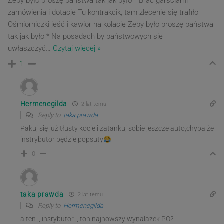
Żeby było proszę państwa tak jak było * Brać garściami
zamówienia i dotacje Tu kontrakcik, tam zlecenie się trafiło
Ośmiorniczki jeść i kawior na kolację Żeby było proszę państwa
tak jak było * Na posadach by państwowych się
uwłaszczyć
…
Czytaj więcej »
1
Hermenegilda
2 lat temu
Reply to
taka prawda
Pakuj się już tłusty kocie i zatankuj sobie jeszcze auto,chyba że
instrybutor będzie popsuty
0
taka prawda
2 lat temu
Reply to
Hermenegilda
a ten ,, insrybutor ,, ton najnowszy wynalazek PO?