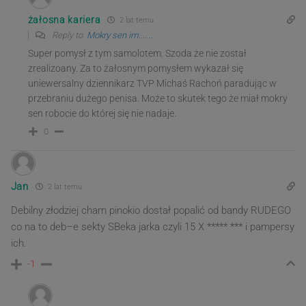
żałosna kariera
2 lat temu
Reply to
Mokry sen im.......
Super pomysł z tym samolotem. Szoda że nie został
zrealizoany. Za to żałosnym pomysłem wykazał się
uniewersalny dziennikarz TVP Michaś Rachoń paradując w
przebraniu dużego penisa. Może to skutek tego że miał mokry
sen robocie do której się nie nadaje.
0
Jan
2 lat temu
Debilny złodziej cham pinokio dostał popalić od bandy RUDEGO
co na to deb–e sekty SBeka jarka czyli 15 X ***** *** i pampersy
ich.
-1