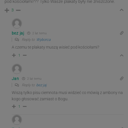
pod kościołami??? Tylko Wasze plakaty były nie zniszczone.
3
bez jaj
2 lat temu
Reply to
Wyborca
A czemu te plakaty muszą wisieć pod kościołami?
1
Jan
2 lat temu
Reply to
bez jaj
Wiszą tylko pisu ciemnota musi widzieć co mówią z ambony na
kogo głosować zamiast o Bogu.
1