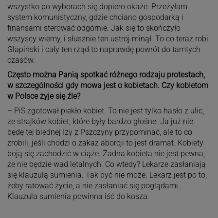
wszystko po wyborach się dopiero okaże. Przeżyłam
system komunistyczny, gdzie chciano gospodarką i
finansami sterować odgórnie. Jak się to skończyło
wszyscy wiemy, i słusznie ten ustrój minął. To co teraz robi
Glapiński i cały ten rząd to naprawdę powrót do tamtych
czasów.
Często można Panią spotkać różnego rodzaju protestach,
w szczególności gdy mowa jest o kobietach. Czy kobietom
w Polsce żyje się źle?
– PiS zgotował piekło kobiet. To nie jest tylko hasło z ulic,
ze strajków kobiet, które były bardzo głośne. Ja już nie
będę tej biednej Izy z Pszczyny przypominać, ale to co
zrobili, jeśli chodzi o zakaz aborcji to jest dramat. Kobiety
boją się zachodzić w ciąże. Żadna kobieta nie jest pewna,
że nie będzie wad letalnych. Co wtedy? Lekarze zasłaniają
się klauzulą sumienia. Tak być nie może. Lekarz jest po to,
żeby ratować życie, a nie zasłaniać się poglądami.
Klauzula sumienia powinna iść do kosza.