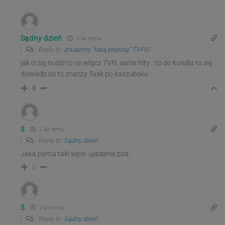
Sądny dzień
2 lat temu
Reply to
znudzony "taką prawdą" TVPiS
jak ci się nudzi to se włącz TVN ,same hity , co do kundla to się
dowiedz co to znaczy Tusk po kaszubsku
3
$
2 lat temu
Reply to
Sądny dzień
Jaka partia taki wpis -ujadanie psa-
0
$
2 lat temu
Reply to
Sądny dzień