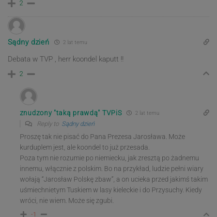
2
Sądny dzień
2 lat temu
Debata w TVP , herr koondel kaputt !!
2
znudzony "taką prawdą" TVPiS
2 lat temu
Reply to
Sądny dzień
Proszę tak nie pisać do Pana Prezesa Jarosława. Może
kurduplem jest, ale koondel to już przesada.
Poza tym nie rozumie po niemiecku, jak zresztą po żadnemu
innemu, włącznie z polskim. Bo na przykład, ludzie pełni wiary
wołają “Jarosław Polskę zbaw”, a on ucieka przed jakimś takim
uśmiechnietym Tuskiem w lasy kieleckie i do Przysuchy. Kiedy
wróci, nie wiem. Może się zgubi.
-1