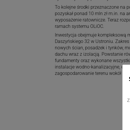
To kolejne środki przeznaczone na 
pozyskał ponad 10 mln zł m.in. na a
wyposażenie ratownicze. Teraz rozp
ramach systemu OLiOC.
Inwestycja obejmuje kompleksową mod
Daszyńskiego 32 w Ustroniu. Zakres 
nowych ścian, posadzek i tynków, mo
dachu wraz z izolacją. Powstanie r
fundamenty oraz wykonane wszystkie
instalacje wodno-kanalizacyjne, elek
zagospodarowanie terenu wokół obie
Z