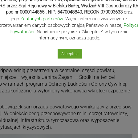
RS przez Sąd Rejonowy w Bielsku-Białej, Wydział VIII Gospodarczy K
pod nr 0000144865 , NIP: 5470048840, REGON:070003633
oraz
jego
Zaufanych partnerów
. Więcej informacji związanych z
przetwarzaniem danych osobowych znajdą Państwo w naszej
Polityc
Prywatności
. Naciśniecie przycisku "Akceptuje" w tym oknie
informacyjnym, oznacza zgodę.
Akceptuje
ypadkowa. – Przez lata w Ustroniu funkcjonowało Powiatowe
powiednią przestrzenią w centralnej części powiatu,
iejsce – wyjaśnia Janina Żagan. – Środki na ten cel
o w ramach programu Ochrony Ludności i Obrony Cywilnej.
już zakończone, a wyłoniony wykonawca wkrótce rozpocznie
obowiązek samorządu powiatowego wynikający z przepisów
ej. W obiekcie będą przechowywane m.in. sprzęt ratowniczy,
widualnej, infrastruktura tymczasowa oraz wyposażenie
ytuacjach kryzysowych.