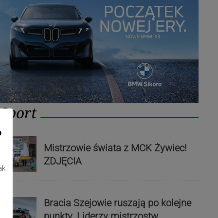
Sport
o
Mistrzowie świata z MCK Żywiec!
ZDJĘCIA
ak
Bracia Szejowie ruszają po kolejne
punkty. Liderzy mistrzostw