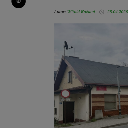
Pinterest
Autor:
Witold Kożdoń
28.04.2026
access_time