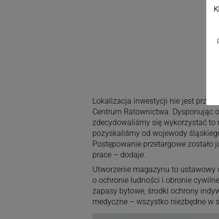
K
Lokalizacja inwestycji nie jest prz
Centrum Ratownictwa. Dysponując od
zdecydowaliśmy się wykorzystać to m
pozyskaliśmy od wojewody śląskieg
Postępowanie przetargowe zostało 
prace – dodaje.
Utworzenie magazynu to ustawowy 
o ochronie ludności i obronie cywiln
zapasy bytowe, środki ochrony indy
medyczne – wszystko niezbędne w s