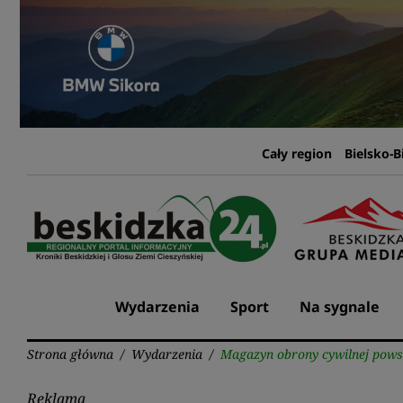
Przejdź
do
treści
Cały region
Bielsko-B
Wydarzenia
Sport
Na sygnale
Strona główna
/
Wydarzenia
/
Magazyn obrony cywilnej powst
Reklama