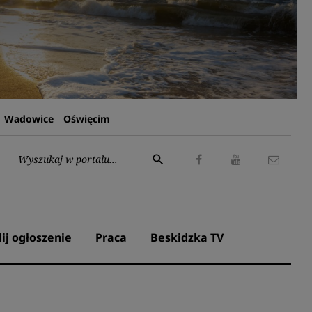
Wadowice
Oświęcim
Wyszukaj:
search
Facebook
Youtube
Kontak
lij ogłoszenie
Praca
Beskidzka TV