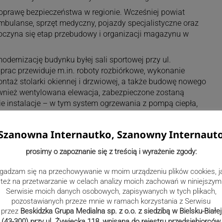
poprawę bezpieczeństwa w regionie. Wcześniej powiat
mbulanse, sprzęt medyczny, pojazdy specjalistyczne oraz
oczyna się etap przebudowy i organizacji magazynu w
ernizację budynku byłej sali sportowej przy ul.
prac przewiduje m.in. roboty rozbiórkowe, wykonanie
ntaż stolarki okiennej i drzwiowej, a także budowę nowego
ównież wentylowana elewacja, zabezpieczone zostaną
 instalacje – w tym system ogrzewania z pompą ciepła,
tryczne i teletechniczne. Projekt obejmuje także
ktu.
Szanowna Internautko, Szanowny Internaut
prosimy o zapoznanie się z treścią i wyrażenie zgody:
gadzam się na przechowywanie w moim urządzeniu plików cookies, j
też na przetwarzanie w celach analizy moich zachowań w niniejszym
Serwisie moich danych osobowych, zapisywanych w tych plikach,
pozostawianych przeze mnie w ramach korzystania z Serwisu
przez
Beskidzka Grupa Medialna sp. z o.o. z siedzibą w Bielsku-Białej
(43-300) przy ul. Żywiecka 118, wpisana do rejestru przedsiębiorców