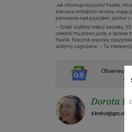
Jak informuje Krzysztof Pawlik, ofi
kierowca mitsubishi lancera, mając 
panowanie nad pojazdem, zjechał z d
– Dzięki szybkiej reakcji świadka, 5
odebrali mu prawo jazdy, a sprawa tr
Pawlik. Rzecznik prasowy cieszyński
widzimy zagrożenie. – Ta interwencj
Dorota Kr
Z
d.krehut@gzc.ciesz