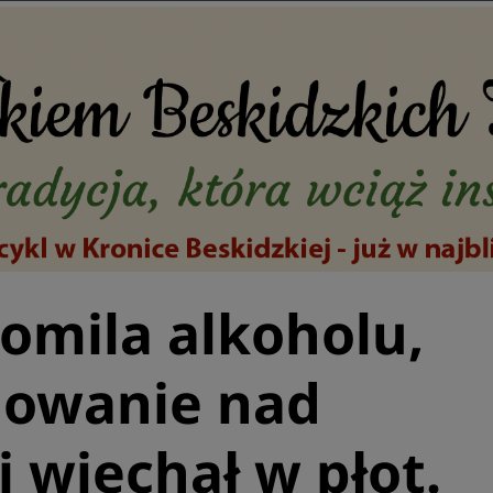
romila alkoholu,
anowanie nad
 wjechał w płot.