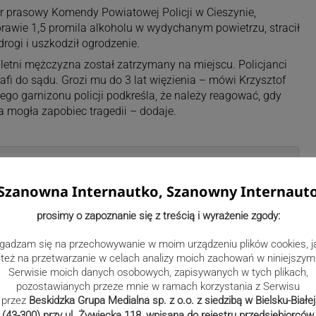
cer prasowy Komendy Powiatowej Policji w Cieszynie,
prawie 1,5 promila alkoholu w wydychanym powietrzu, stracił
rogi i uszkodził ogrodzenie.
5-letni mężczyzna został zatrzymany na miejscu. Policjanci
afi do sądu. Grozi mu do 3 lat więzienia – mówi Krzysztof
ego garnizonu policji podkreśla, że należy reagować, gdy
a mogła zapobiec tragedii – dodaje.
Szanowna Internautko, Szanowny Internaut
prosimy o zapoznanie się z treścią i wyrażenie zgody:
ehut-Raszyk
gadzam się na przechowywanie w moim urządzeniu plików cookies, j
też na przetwarzanie w celach analizy moich zachowań w niniejszym
yn.pl
Serwisie moich danych osobowych, zapisywanych w tych plikach,
pozostawianych przeze mnie w ramach korzystania z Serwisu
przez
Beskidzka Grupa Medialna sp. z o.o. z siedzibą w Bielsku-Białej
(43-300) przy ul. Żywiecka 118, wpisana do rejestru przedsiębiorców