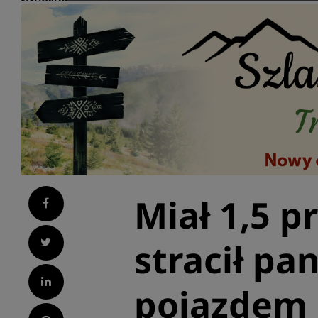
Miał 1,5 p
Facebook
Twitter
stracił p
LinkedIn
pojazdem i