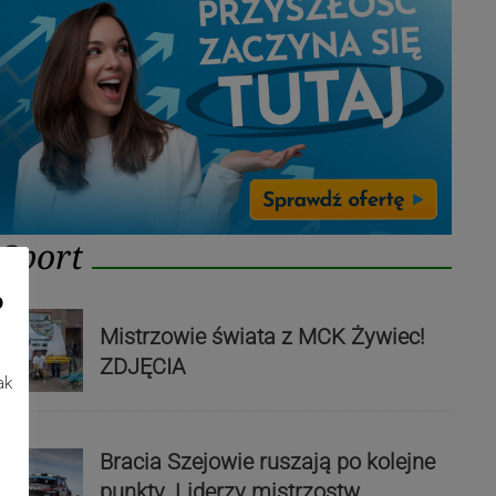
Sport
o
Mistrzowie świata z MCK Żywiec!
ZDJĘCIA
ak
Bracia Szejowie ruszają po kolejne
punkty. Liderzy mistrzostw