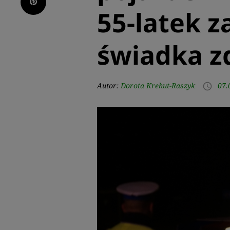
Pinterest
55-latek 
świadka z
Autor:
Dorota Krehut-Raszyk
07.
access_time