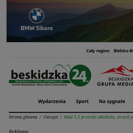
Przejdź
do
treści
Cały region
Bielsko-B
Wydarzenia
Sport
Na sygnale
Strona główna
/
Cieszyn
/
Miał 1,5 promila alkoholu, stracił
Reklama