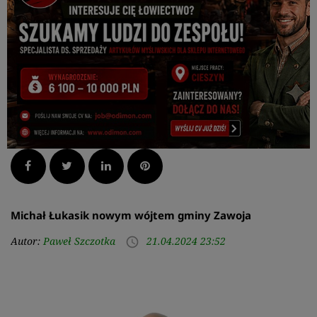
Facebook
Twitter
LinkedIn
Pinterest
Michał Łukasik nowym wójtem gminy Zawoja
Autor:
Paweł Szczotka
21.04.2024 23:52
access_time