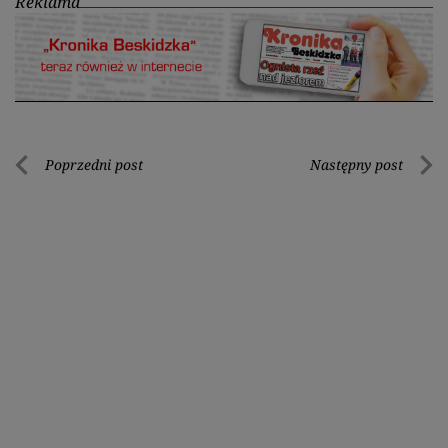
Reklama
Nawigacja
Poprzedni post
Następny post
Poprzedni
Nastę
wpisu
post
post