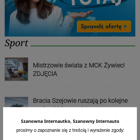
Sport
Mistrzowie świata z MCK Żywiec!
ZDJĘCIA
Bracia Szejowie ruszają po kolejne
punkty. Liderzy mistrzostw
wystartują w Rajdzie Rzeszowskim
Szanowna Internautko, Szanowny Internauto
prosimy o zapoznanie się z treścią i wyrażenie zgody: