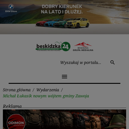
Przejdź
do
treści
Wysz
search
menu
Strona główna
/
Wydarzenia
/
Michał Łukasik nowym wójtem gminy Zawoja
Reklama