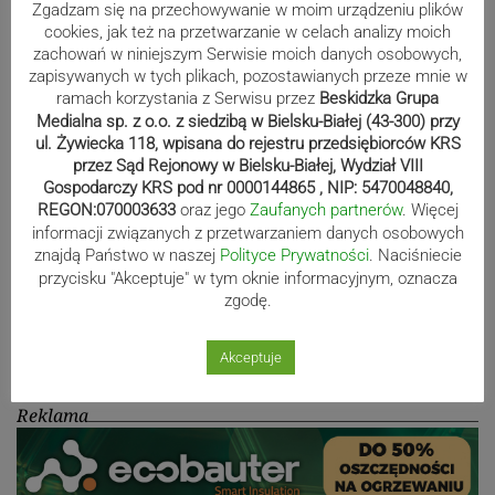
Zgadzam się na przechowywanie w moim urządzeniu plików
80-lecie Soły Kobiernice. Będzie się
cookies, jak też na przetwarzanie w celach analizy moich
działo! SZCZEGÓŁOWY PROGRAM
zachowań w niniejszym Serwisie moich danych osobowych,
zapisywanych w tych plikach, pozostawianych przeze mnie w
ramach korzystania z Serwisu przez
Beskidzka Grupa
Medialna sp. z o.o. z siedzibą w Bielsku-Białej (43-300) przy
Kaniów stolicą europejskiego kajak
ul. Żywiecka 118, wpisana do rejestru przedsiębiorców KRS
przez Sąd Rejonowy w Bielsku-Białej, Wydział VIII
polo. Kilkadziesiąt drużyn z całej
Gospodarczy KRS pod nr 0000144865 , NIP: 5470048840,
Europy rywalizowało przez trzy dni
REGON:070003633
oraz jego
Zaufanych partnerów
. Więcej
informacji związanych z przetwarzaniem danych osobowych
znajdą Państwo w naszej
Polityce Prywatności
. Naciśniecie
Nakamura z dubletem w Wiśle.
przycisku "Akceptuje" w tym oknie informacyjnym, oznacza
zgodę.
Dyskwalifikacja Waszka zmieniła
klasyfikację Polaków
Akceptuje
Reklama