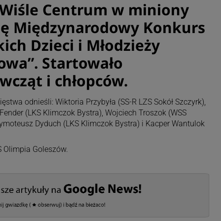
 Wiśle Centrum w miniony
ię Międzynarodowy Konkurs
ich Dzieci i Młodzieży
zowa”. Startowało
ewcząt i chłopców.
stwa odnieśli: Wiktoria Przybyła (SS-R LZS Sokół Szczyrk),
 Fender (LKS Klimczok Bystra), Wojciech Troszok (WSS
Tymoteusz Dyduch (LKS Klimczok Bystra) i Kacper Wantulok
S Olimpia Goleszów.