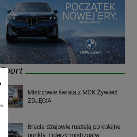
Sport
o
Mistrzowie świata z MCK Żywiec!
ZDJĘCIA
ak
Bracia Szejowie ruszają po kolejne
punkty. Liderzy mistrzostw