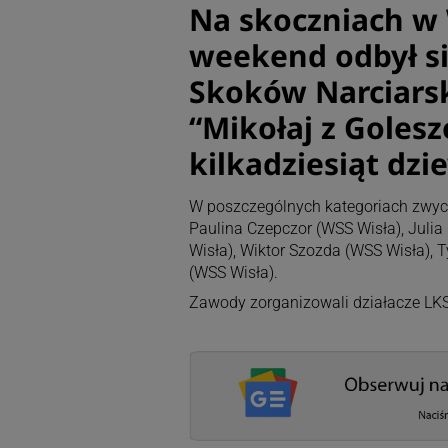
Na skoczniach w
weekend odbył s
Skoków Narciarsk
“Mikołaj z Goles
kilkadziesiąt dzi
W poszczególnych kategoriach zwycię
Paulina Czepczor (WSS Wisła), Julia
Wisła), Wiktor Szozda (WSS Wisła), 
(WSS Wisła).
Zawody zorganizowali działacze LK