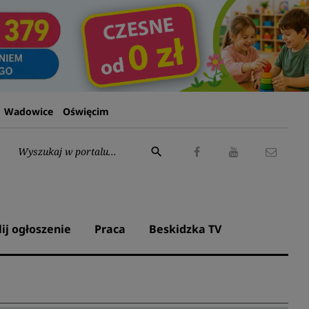
Wadowice
Oświęcim
Wyszukaj:
search
Facebook
Youtube
Kontak
lij ogłoszenie
Praca
Beskidzka TV