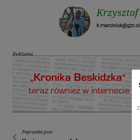
Krzysztof
k.marciniuk@gzc.ci
Reklama
Z
Nawigacja
Poprzedni post