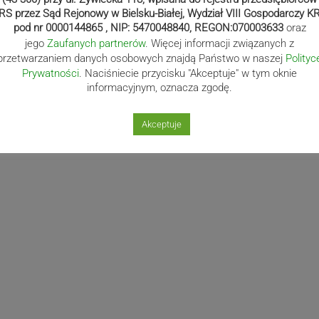
Następny
Drogomyśl: Audi wjechało
RS przez Sąd Rejonowy w Bielsku-Białej, Wydział VIII Gospodarczy K
post
w ludzi
pod nr 0000144865 , NIP: 5470048840, REGON:070003633
oraz
jego
Zaufanych partnerów
. Więcej informacji związanych z
przetwarzaniem danych osobowych znajdą Państwo w naszej
Polityc
Prywatności
. Naciśniecie przycisku "Akceptuje" w tym oknie
informacyjnym, oznacza zgodę.
Akceptuje