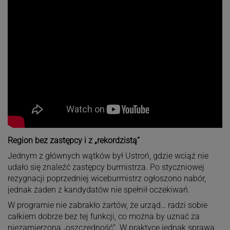
Region bez zastępcy i z „rekordzistą”
Jednym z głównych wątków był Ustroń, gdzie wciąż nie
udało się znaleźć zastępcy burmistrza. Po styczniowej
rezygnacji poprzedniej wiceburmistrz ogłoszono nabór,
jednak żaden z kandydatów nie spełnił oczekiwań.
W programie nie zabrakło żartów, że urząd… radzi sobie
całkiem dobrze bez tej funkcji, co można by uznać za
niezamierzoną „oszczędność”. W praktyce jednak sprawa