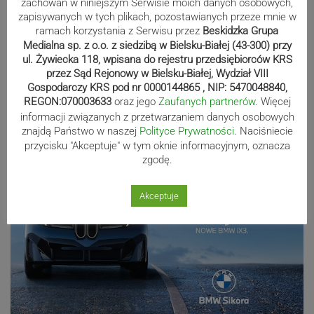
zachowań w niniejszym Serwisie moich danych osobowych,
zapisywanych w tych plikach, pozostawianych przeze mnie w
ramach korzystania z Serwisu przez
Beskidzka Grupa
Od sportu do potańcówki. Pierwsza
Medialna sp. z o.o. z siedzibą w Bielsku-Białej (43-300) przy
ul. Żywiecka 118, wpisana do rejestru przedsiębiorców KRS
odsłona Miejskiej Promenady Kultury
przez Sąd Rejonowy w Bielsku-Białej, Wydział VIII
za nami
Gospodarczy KRS pod nr 0000144865 , NIP: 5470048840,
REGON:070003633
oraz jego
Zaufanych partnerów
. Więcej
informacji związanych z przetwarzaniem danych osobowych
Reklama
znajdą Państwo w naszej
Polityce Prywatności
. Naciśniecie
przycisku "Akceptuje" w tym oknie informacyjnym, oznacza
zgodę.
Akceptuje