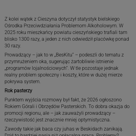
Z kolei wątek z Cieszyna dotyczył statystyk bielskiego
Ośrodka Przeciwdziałania Problemom Alkoholowym. W
2025 roku mieszkańcy powiatu cieszyńskiego trafiali tam
blisko 1300 razy, a jeden z nich odwiedził placówkę ponad
30 razy.
Prowadzący – jak to w „BesKitu” – podeszli do tematu z
przymrużeniem oka, sugerując żartobliwie istnienie
„programów lojalnościowych”. W tle pozostaje jednak
realny problem społeczny i koszty, które w dużej mierze
pokrywa system.
Rok pasterzy
Punktem wyjścia rozmowy był fakt, że 2026 ogłoszono
Rokiem Górali i Obrzędów Pasterskich. To dobra okazja do
promocji regionu, ale – jak zauważyli prowadzący –
rzeczywistość jest znacznie mniej optymistyczna.
Zawody takie jak baca czy juhas w Beskidach zanikają.
Dziś to bardziej pasja niż opłacalna praca. Problemy?