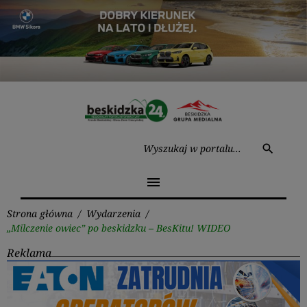
Przejdź
do
treści
Wysz
search
menu
Strona główna
/
Wydarzenia
/
„Milczenie owiec” po beskidzku – BesKitu! WIDEO
Reklama