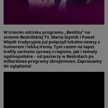
W trzecim odcinku programu „BesKitu” na
antenie Beskidzkiej TV, Marta Szymik i Paweł
Więzik tradycyjnie już połączyli lokalne newsy z
humorem i lekką ironią. Tym razem na tapet
trafiły zarówno sprawy z regionu, jak i tematy
ogólnopolskie – od pasterzy w Beskidach po
miliardowe programy zbrojeniowe. Zapraszamy
do oglądania!