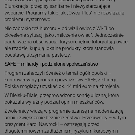
Biurokracja, przepisy sanitarne i niewystarczające
wsparcie. Programy takie jak „Owca Plus” nie rozwiązują
problemu systemowo.
Nie zabrakło też humoru – od wizji owiec z Wi-Fi po
określenie sytuacji jako „milczenie owiec”. Jednocześnie
padła ważna obserwacja: turyści chętnie fotografują owce,
ale rzadziej kupują lokalne produkty, które stanowią
podstawę utrzymania pasterzy.
SAFE – miliardy i podzielone społeczeństwo
Program zahaczył również o temat ogólnopolski –
kontrowersyjny program pożyczkowy SAFE, z którego
Polska mogłaby uzyskać ok. 44 mld euro na zbrojenia.
W Bielsku-Białej przeprowadzono sondę uliczną, która
pokazała wyraźny podział opinii mieszkańców.
Zwolennicy widzą w programie szansę na modernizację
armii i zwiększenie bezpieczeństwa. Przeciwnicy – w tym
prezydent Karol Nawrocki – ostrzegają przed
długoterminowym zadłużeniem, ryzykiem kursowym i