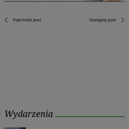
Nawigacja
Poprzedni post
Następny post
Poprzedni
Nastę
wpisu
post
post
Wydarzenia