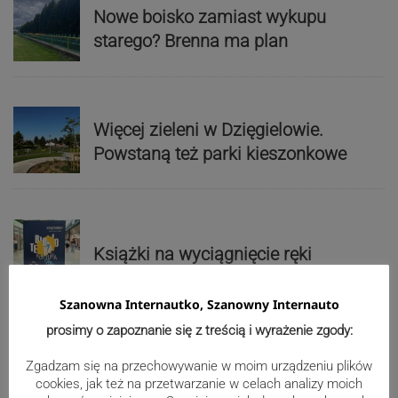
Nowe boisko zamiast wykupu
starego? Brenna ma plan
Więcej zieleni w Dzięgielowie.
Powstaną też parki kieszonkowe
Książki na wyciągnięcie ręki
Szanowna Internautko, Szanowny Internauto
prosimy o zapoznanie się z treścią i wyrażenie zgody:
Z Kaczyc do Kończyc Wielkich po
Zgadzam się na przechowywanie w moim urządzeniu plików
nowym asfalcie
cookies, jak też na przetwarzanie w celach analizy moich