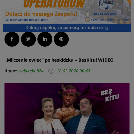
Facebook
Twitter
LinkedIn
Pinterest
„Milczenie owiec” po beskidzku – BesKitu! WIDEO
Autor:
redakcja b24
18.03.2026 06:45
access_time