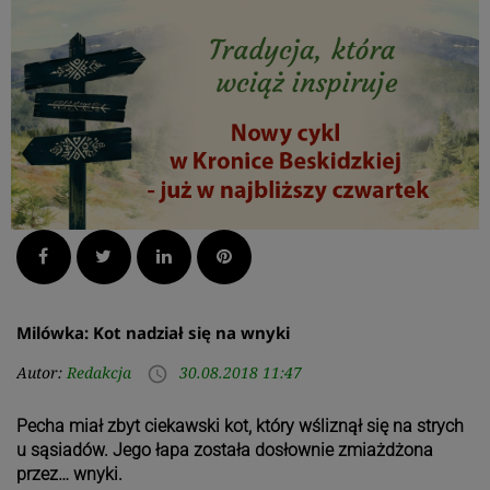
Facebook
Twitter
LinkedIn
Pinterest
Milówka: Kot nadział się na wnyki
Autor:
Redakcja
30.08.2018 11:47
access_time
Pecha miał zbyt ciekawski kot, który wśliznął się na strych
u sąsiadów. Jego łapa została dosłownie zmiażdżona
przez… wnyki.