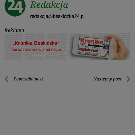
Redakcja
redakcja@beskidzka24.pl
Reklama
Nawigacja
Poprzedni post
Następny post
Poprzedni
Nastę
wpisu
post
post