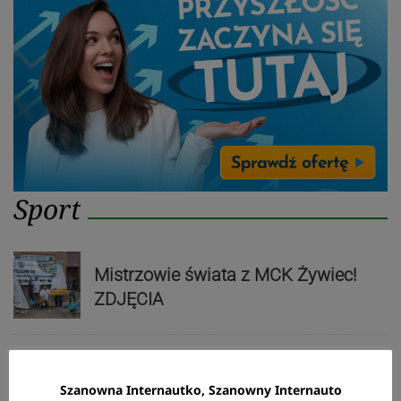
Sport
Mistrzowie świata z MCK Żywiec!
ZDJĘCIA
Bracia Szejowie ruszają po kolejne
Szanowna Internautko, Szanowny Internauto
punkty. Liderzy mistrzostw