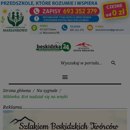
Przejdź
do
treści
Wysz
search
menu
Strona główna
/
Na sygnale
/
Milówka: Kot nadział się na wnyki
Reklama