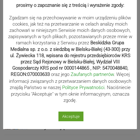
prosimy o zapoznanie się z treścią i wyrażenie zgody:
wystartują w Rajdzie Rzeszowskim
Zgadzam się na przechowywanie w moim urządzeniu plików
cookies, jak też na przetwarzanie w celach analizy moich
zachowań w niniejszym Serwisie moich danych osobowych,
80-lecie Soły Kobiernice. Będzie się
zapisywanych w tych plikach, pozostawianych przeze mnie w
działo! SZCZEGÓŁOWY PROGRAM
ramach korzystania z Serwisu przez
Beskidzka Grupa
Medialna sp. z o.o. z siedzibą w Bielsku-Białej (43-300) przy
ul. Żywiecka 118, wpisana do rejestru przedsiębiorców KRS
przez Sąd Rejonowy w Bielsku-Białej, Wydział VIII
Gospodarczy KRS pod nr 0000144865 , NIP: 5470048840,
Kaniów stolicą europejskiego kajak
REGON:070003633
oraz jego
Zaufanych partnerów
. Więcej
polo. Kilkadziesiąt drużyn z całej
informacji związanych z przetwarzaniem danych osobowych
Europy rywalizowało przez trzy dni
znajdą Państwo w naszej
Polityce Prywatności
. Naciśniecie
przycisku "Akceptuje" w tym oknie informacyjnym, oznacza
zgodę.
Nakamura z dubletem w Wiśle.
Akceptuje
Dyskwalifikacja Waszka zmieniła
klasyfikację Polaków