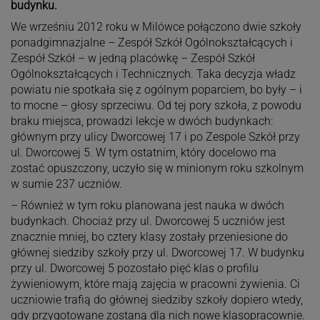
budynku.
We wrześniu 2012 roku w Milówce połączono dwie szkoły
ponadgimnazjalne – Zespół Szkół Ogólnokształcących i
Zespół Szkół – w jedną placówkę – Zespół Szkół
Ogólnokształcących i Technicznych. Taka decyzja władz
powiatu nie spotkała się z ogólnym poparciem, bo były – i
to mocne – głosy sprzeciwu. Od tej pory szkoła, z powodu
braku miejsca, prowadzi lekcje w dwóch budynkach:
głównym przy ulicy Dworcowej 17 i po Zespole Szkół przy
ul. Dworcowej 5. W tym ostatnim, który docelowo ma
zostać opuszczony, uczyło się w minionym roku szkolnym
w sumie 237 uczniów.
– Również w tym roku planowana jest nauka w dwóch
budynkach. Chociaż przy ul. Dworcowej 5 uczniów jest
znacznie mniej, bo cztery klasy zostały przeniesione do
głównej siedziby szkoły przy ul. Dworcowej 17. W budynku
przy ul. Dworcowej 5 pozostało pięć klas o profilu
żywieniowym, które mają zajęcia w pracowni żywienia. Ci
uczniowie trafią do głównej siedziby szkoły dopiero wtedy,
gdy przygotowane zostaną dla nich nowe klasopracownie.