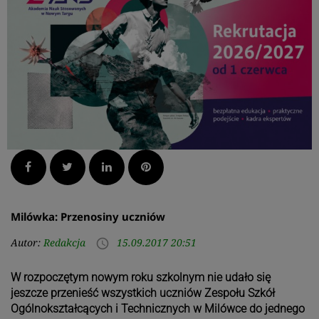
Facebook
Twitter
LinkedIn
Pinterest
Milówka: Przenosiny uczniów
Autor:
Redakcja
15.09.2017 20:51
access_time
W rozpoczętym nowym roku szkolnym nie udało się
jeszcze przenieść wszystkich uczniów Zespołu Szkół
Ogólnokształcących i Technicznych w Milówce do jednego