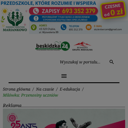
Przejdź
do
treści
Wysz
search
menu
Strona główna
/
Na czasie
/
E-edukacja
/
Milówka: Przenosiny uczniów
Reklama