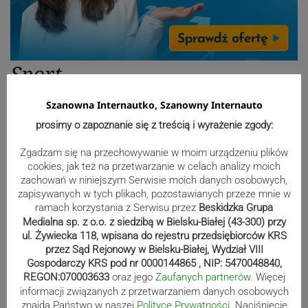
Sport
Szanowna Internautko, Szanowny Internauto
Beniaminek ze spadkowiczem na
prosimy o zapoznanie się z treścią i wyrażenie zgody:
remis. Podbeskidzie – Lechia 2:2 |
ZDJĘCIA
Zgadzam się na przechowywanie w moim urządzeniu plików
cookies, jak też na przetwarzanie w celach analizy moich
zachowań w niniejszym Serwisie moich danych osobowych,
zapisywanych w tych plikach, pozostawianych przeze mnie w
ramach korzystania z Serwisu przez
Beskidzka Grupa
Biało-zieloni nadal niepokonani.
Medialna sp. z o.o. z siedzibą w Bielsku-Białej (43-300) przy
Rekord – Stal 3:1 | ZDJĘCIA
ul. Żywiecka 118, wpisana do rejestru przedsiębiorców KRS
przez Sąd Rejonowy w Bielsku-Białej, Wydział VIII
Gospodarczy KRS pod nr 0000144865 , NIP: 5470048840,
REGON:070003633
oraz jego
Zaufanych partnerów
. Więcej
informacji związanych z przetwarzaniem danych osobowych
Mistrzowie świata z MCK Żywiec!
znajdą Państwo w naszej
Polityce Prywatności
. Naciśniecie