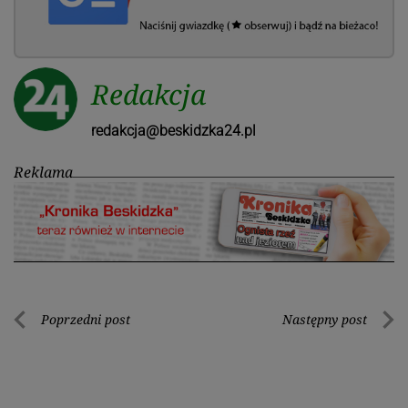
Redakcja
redakcja@beskidzka24.pl
Reklama
Nawigacja
Poprzedni post
Następny post
Poprzedni
Nastę
wpisu
post
post