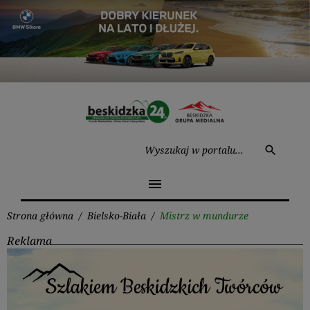
Przejdź
do
treści
Wysz
search
menu
Strona główna
/
Bielsko-Biała
/
Mistrz w mundurze
Reklama