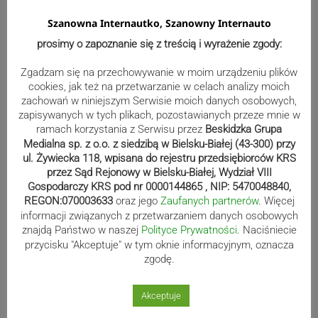
Szanowna Internautko, Szanowny Internauto
Bracia Szejowie ruszają po kolejne
prosimy o zapoznanie się z treścią i wyrażenie zgody:
punkty. Liderzy mistrzostw
Zgadzam się na przechowywanie w moim urządzeniu plików
wystartują w Rajdzie Rzeszowskim
cookies, jak też na przetwarzanie w celach analizy moich
zachowań w niniejszym Serwisie moich danych osobowych,
zapisywanych w tych plikach, pozostawianych przeze mnie w
ramach korzystania z Serwisu przez
Beskidzka Grupa
80-lecie Soły Kobiernice. Będzie się
Medialna sp. z o.o. z siedzibą w Bielsku-Białej (43-300) przy
ul. Żywiecka 118, wpisana do rejestru przedsiębiorców KRS
działo! SZCZEGÓŁOWY PROGRAM
przez Sąd Rejonowy w Bielsku-Białej, Wydział VIII
Gospodarczy KRS pod nr 0000144865 , NIP: 5470048840,
REGON:070003633
oraz jego
Zaufanych partnerów
. Więcej
informacji związanych z przetwarzaniem danych osobowych
Kaniów stolicą europejskiego kajak
znajdą Państwo w naszej
Polityce Prywatności
. Naciśniecie
polo. Kilkadziesiąt drużyn z całej
przycisku "Akceptuje" w tym oknie informacyjnym, oznacza
Europy rywalizowało przez trzy dni
zgodę.
Akceptuje
Nakamura z dubletem w Wiśle.