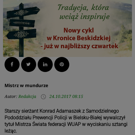
Facebook
Twitter
LinkedIn
Pinterest
Mistrz w mundurze
Autor:
Redakcja
24.10.2017 08:15
access_time
Starszy sierżant Konrad Adamaszek z Samodzielnego
Pododdziału Prewencji Policji w Bielsku-Białej wywalczył
tytuł Mistrza Świata federacji WUAP w wyciskaniu sztangi
leżąc.