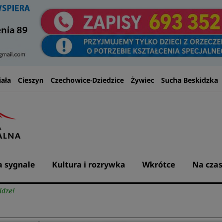
iała
Cieszyn
Czechowice-Dziedzice
Żywiec
Sucha Beskidzka
 sygnale
Kultura i rozrywka
Wkrótce
Na czas
idze!