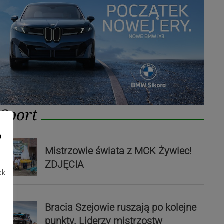
Sport
o
Mistrzowie świata z MCK Żywiec!
ZDJĘCIA
ak
Bracia Szejowie ruszają po kolejne
punkty. Liderzy mistrzostw