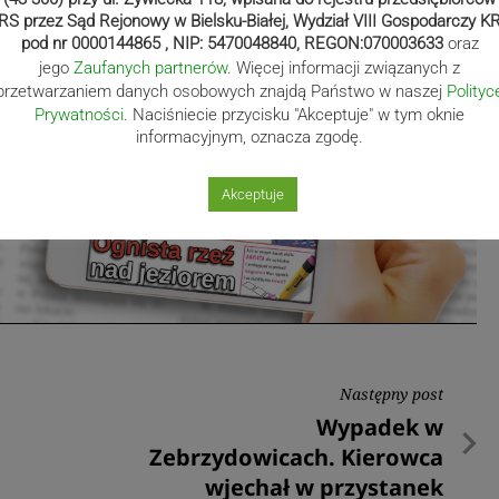
.beskidzka.pl
RS przez Sąd Rejonowy w Bielsku-Białej, Wydział VIII Gospodarczy K
pod nr 0000144865 , NIP: 5470048840, REGON:070003633
oraz
jego
Zaufanych partnerów
. Więcej informacji związanych z
przetwarzaniem danych osobowych znajdą Państwo w naszej
Polityc
Prywatności
. Naciśniecie przycisku "Akceptuje" w tym oknie
informacyjnym, oznacza zgodę.
Akceptuje
Następny post
Następny
Wypadek w
post
Zebrzydowicach. Kierowca
wjechał w przystanek