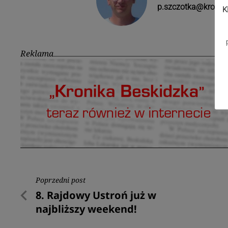
p.szczotka@kronika
K
Reklama
Nawigacja
Poprzedni post
Poprzedni
8. Rajdowy Ustroń już w
wpisu
post
najbliższy weekend!