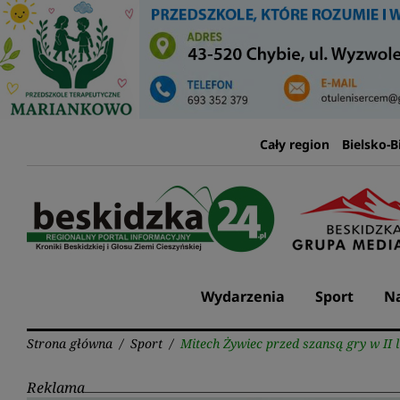
Przejdź
do
treści
Cały region
Bielsko-B
Wydarzenia
Sport
Na
Strona główna
/
Sport
/
Mitech Żywiec przed szansą gry w II l
Reklama