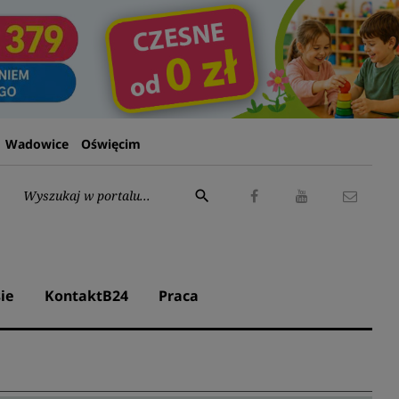
Wadowice
Oświęcim
Wyszukaj:
search
Facebook
Youtube
Kontak
ie
KontaktB24
Praca