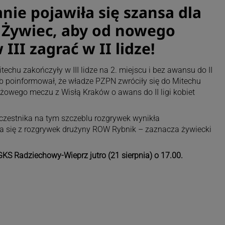
nie pojawiła się szansa dla
 Żywiec, aby od nowego
III zagrać w II lidze!
echu zakończyły w III lidze na 2. miejscu i bez awansu do II
klub poinformował, że władze PZPN zwróciły się do Mitechu
żowego meczu z Wisłą Kraków o awans do II ligi kobiet
zestnika na tym szczeblu rozgrywek wynikła
a się z rozgrywek drużyny ROW Rybnik – zaznacza żywiecki
KS Radziechowy-Wieprz jutro (21 sierpnia) o 17.00.