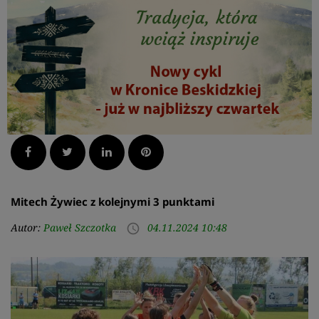
Facebook
Twitter
LinkedIn
Pinterest
Mitech Żywiec z kolejnymi 3 punktami
Autor:
Paweł Szczotka
04.11.2024 10:48
access_time