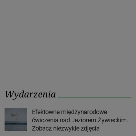
Poprzedni
Nastę
wpisu
post
post
Wydarzenia
Efektowne międzynarodowe
ćwiczenia nad Jeziorem Żywieckim.
Zobacz niezwykłe zdjęcia