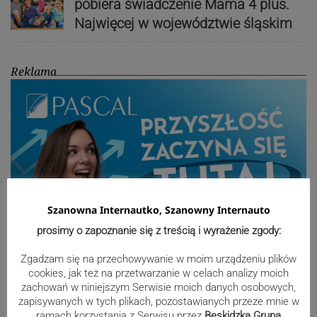
pobiera świadczenie Mama 4 plus.
Najwięcej w województwie śląskim
Reklama
Szanowna Internautko, Szanowny Internauto
prosimy o zapoznanie się z treścią i wyrażenie zgody:
Zgadzam się na przechowywanie w moim urządzeniu plików
cookies, jak też na przetwarzanie w celach analizy moich
Sport
zachowań w niniejszym Serwisie moich danych osobowych,
zapisywanych w tych plikach, pozostawianych przeze mnie w
ramach korzystania z Serwisu przez
Beskidzka Grupa