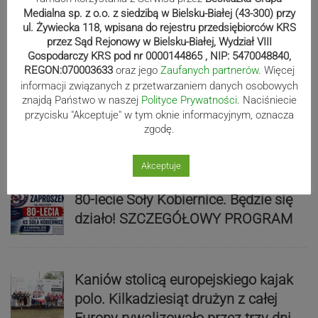
Medialna sp. z o.o. z siedzibą w Bielsku-Białej (43-300) przy
Mistrzowie świata z MCK Żywiec!
ul. Żywiecka 118, wpisana do rejestru przedsiębiorców KRS
ZDJĘCIA
przez Sąd Rejonowy w Bielsku-Białej, Wydział VIII
Gospodarczy KRS pod nr 0000144865 , NIP: 5470048840,
REGON:070003633
oraz jego
Zaufanych partnerów
. Więcej
informacji związanych z przetwarzaniem danych osobowych
Bracia Szejowie ruszają po kolejne
znajdą Państwo w naszej
Polityce Prywatności
. Naciśniecie
przycisku "Akceptuje" w tym oknie informacyjnym, oznacza
punkty. Liderzy mistrzostw
zgodę.
wystartują w Rajdzie Rzeszowskim
Akceptuje
80-lecie Soły Kobiernice. Będzie się
działo! SZCZEGÓŁOWY PROGRAM
Kaniów stolicą europejskiego kajak
polo. Kilkadziesiąt drużyn z całej