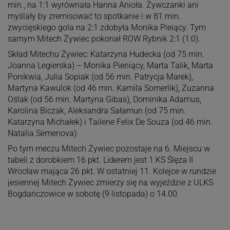
min., na 1:1 wyrównała Hanna Anioła. Żywczanki ani
myślały by zremisować to spotkanie i w 81 min.
zwycięskiego gola na 2:1 zdobyła Monika Pieiący. Tym
samym Mitech Żywiec pokonał ROW Rybnik 2:1 (1:0).
Skład Mitechu Żywiec: Katarzyna Hudecka (od 75 min.
Joanna Legierska) – Monika Pieniący, Marta Talik, Marta
Ponikwia, Julia Sopiak (od 56 min. Patrycja Marek),
Martyna Kawulok (od 46 min. Kamila Somerlik), Zuzanna
Oślak (od 56 min. Martyna Gibas), Dominika Adamus,
Karolina Biczak, Aleksandra Sałamun (od 75 min.
Katarzyna Michałek) i Tailene Felix De Souza (od 46 min.
Natalia Semenova).
Po tym meczu Mitech Żywiec pozostaje na 6. Miejscu w
tabeli z dorobkiem 16 pkt. Liderem jest 1.KS Ślęza II
Wrocław mająca 26 pkt. W ostatniej 11. Kolejce w rundzie
jesiennej Mitech Żywiec zmierzy się na wyjeździe z ULKS
Bogdańczowice w sobotę (9 listopada) o 14.00.