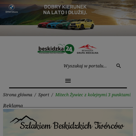
Przejdź
do
treści
Wysz
search
menu
Strona główna
/
Sport
/
Mitech Żywiec z kolejnymi 3 punktami
Reklama