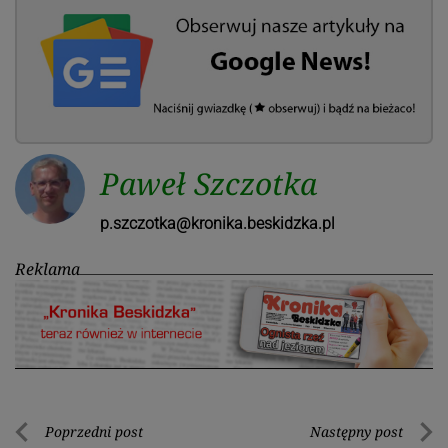
Paweł Szczotka
p.szczotka@kronika.beskidzka.pl
Reklama
Nawigacja
Poprzedni post
Następny post