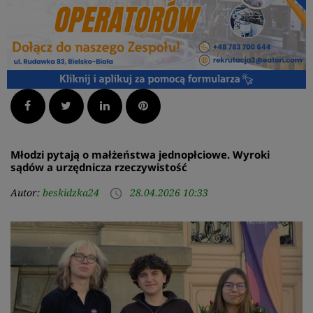
Facebook
Twitter
LinkedIn
Pinterest
Młodzi pytają o małżeństwa jednopłciowe. Wyroki
sądów a urzędnicza rzeczywistość
Autor:
beskidzka24
28.04.2026 10:33
access_time