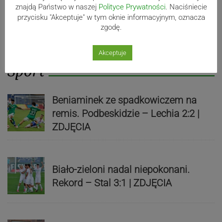
znajdą Państwo w naszej
Polityce Prywatności
. Naciśniecie
przycisku "Akceptuje" w tym oknie informacyjnym, oznacza
zgodę.
Akceptuje
Sport
Beniaminek ze spadkowiczem na
remis. Podbeskidzie – Lechia 2:2 |
ZDJĘCIA
Biało-zieloni nadal niepokonani.
Rekord – Stal 3:1 | ZDJĘCIA