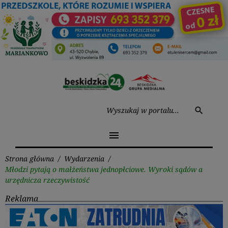
Przejdź
do
treści
Wysz
search
menu
Strona główna
/
Wydarzenia
/
Młodzi pytają o małżeństwa jednopłciowe. Wyroki sądów a
urzędnicza rzeczywistość
Reklama