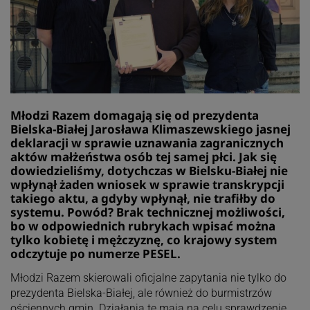
Młodzi Razem domagają się od prezydenta
Bielska-Białej Jarosława Klimaszewskiego jasnej
deklaracji w sprawie uznawania zagranicznych
aktów małżeństwa osób tej samej płci. Jak się
dowiedzieliśmy, dotychczas w Bielsku-Białej nie
wpłynął żaden wniosek w sprawie transkrypcji
takiego aktu, a gdyby wpłynął, nie trafiłby do
systemu. Powód? Brak technicznej możliwości,
bo w odpowiednich rubrykach wpisać można
tylko kobietę i mężczyznę, co krajowy system
odczytuje po numerze PESEL.
Młodzi Razem skierowali oficjalne zapytania nie tylko do
prezydenta Bielska-Białej, ale również do burmistrzów
ościennych gmin. Działania te mają na celu sprawdzenie,