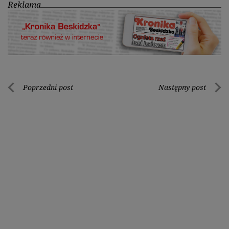
Reklama
Nawigacja
Poprzedni post
Następny post
Poprzedni
Nastę
wpisu
post
post