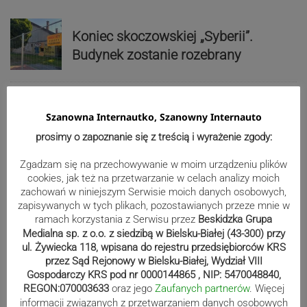
Koniec skoczowskiej „Syberii”.
Budynek zostanie rozebrany
Szanowna Internautko, Szanowny Internauto
Kolorowe mozaiki ozdobiły bielskie
prosimy o zapoznanie się z treścią i wyrażenie zgody:
chodniki. Gdzie ich szukać?
Zgadzam się na przechowywanie w moim urządzeniu plików
cookies, jak też na przetwarzanie w celach analizy moich
zachowań w niniejszym Serwisie moich danych osobowych,
Reklama
zapisywanych w tych plikach, pozostawianych przeze mnie w
ramach korzystania z Serwisu przez
Beskidzka Grupa
Medialna sp. z o.o. z siedzibą w Bielsku-Białej (43-300) przy
ul. Żywiecka 118, wpisana do rejestru przedsiębiorców KRS
przez Sąd Rejonowy w Bielsku-Białej, Wydział VIII
Gospodarczy KRS pod nr 0000144865 , NIP: 5470048840,
REGON:070003633
oraz jego
Zaufanych partnerów
. Więcej
informacji związanych z przetwarzaniem danych osobowych