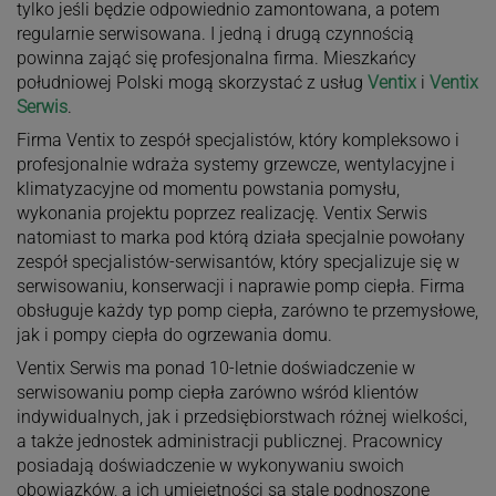
tylko jeśli będzie odpowiednio zamontowana, a potem
regularnie serwisowana. I jedną i drugą czynnością
powinna zająć się profesjonalna firma. Mieszkańcy
południowej Polski mogą skorzystać z usług
Ventix
i
Ventix
Serwis
.
Firma Ventix to zespół specjalistów, który kompleksowo i
profesjonalnie wdraża systemy grzewcze, wentylacyjne i
klimatyzacyjne od momentu powstania pomysłu,
wykonania projektu poprzez realizację. Ventix Serwis
natomiast to marka pod którą działa specjalnie powołany
zespół specjalistów-serwisantów, który specjalizuje się w
serwisowaniu, konserwacji i naprawie pomp ciepła. Firma
obsługuje każdy typ pomp ciepła, zarówno te przemysłowe,
jak i pompy ciepła do ogrzewania domu.
Ventix Serwis ma ponad 10-letnie doświadczenie w
serwisowaniu pomp ciepła zarówno wśród klientów
indywidualnych, jak i przedsiębiorstwach różnej wielkości,
a także jednostek administracji publicznej. Pracownicy
posiadają doświadczenie w wykonywaniu swoich
obowiązków, a ich umiejętności są stale podnoszone