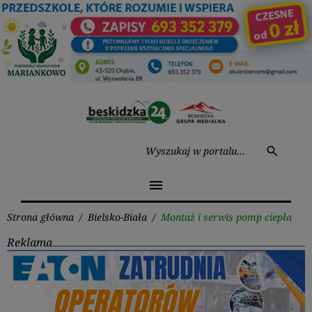
Przejdź
do
treści
Wysz
search
menu
Strona główna
/
Bielsko-Biała
/
Montaż i serwis pomp ciepła
Reklama