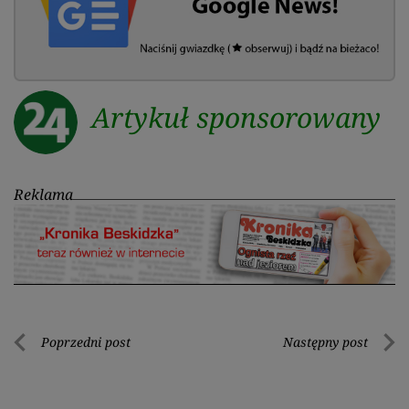
Artykuł sponsorowany
Reklama
Nawigacja
Poprzedni post
Następny post
Poprzedni
Nastę
wpisu
post
post