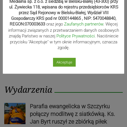
Medialna sp. z o.o. z siedzibą w Bielsku-Białej (43-300) przy
ul. Żywiecka 118, wpisana do rejestru przedsiębiorców KRS
przez Sąd Rejonowy w Bielsku-Białej, Wydział VIII
Gospodarczy KRS pod nr 0000144865 , NIP: 5470048840,
REGON:070003633
oraz jego
Zaufanych partnerów
. Więcej
informacji związanych z przetwarzaniem danych osobowych
znajdą Państwo w naszej
Polityce Prywatności
. Naciśniecie
przycisku "Akceptuje" w tym oknie informacyjnym, oznacza
zgodę.
Akceptuje
Wydarzenia
Parafia ewangelicka w Szczyrku
połączy modlitwę z siatkówką. Ks.
Jan Byrt ruszył ze zbiórką piłek