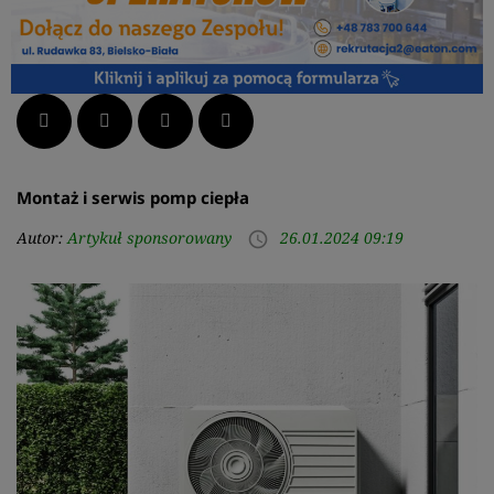
Facebook
Twitter
LinkedIn
Pinterest
Montaż i serwis pomp ciepła
Autor:
Artykuł sponsorowany
26.01.2024 09:19
access_time