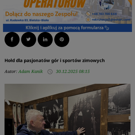
Facebook
Twitter
LinkedIn
Pinterest
Hołd dla pasjonatów gór i sportów zimowych
Autor:
Adam Kanik
30.12.2025 08:15
access_time