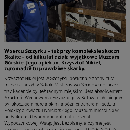
W sercu Szczyrku – tuż przy kompleksie skoczni
Skalite – od kilku lat działa wyjątkowe Muzeum
Górskie. Jego opiekun, Krzysztof Nikiel,
zgromadził tu prawdziwe skarby.
Krzysztof Nikiel jest w Szczyrku doskonale znany: tutaj
mieszka, uczył w Szkole Mistrzostwa Sportowego, przez
trzy kadencje był też radnym miejskim. Jest absolwentem
Akademii Wychowania Fizycznego w Katowicach, niegdyś
był skoczkiem narciarskim, a później trenerem i sędzią
Polskiego Związku Narciarskiego. Muzeum mieści się w
budynku pod trybunami amfiteatru przy ul.
Wypoczynkowej. Wstęp jest bezpłatny, a czynne jest
zazwyczaj w soboty i niedziele w godz. 10.00-13.00. W