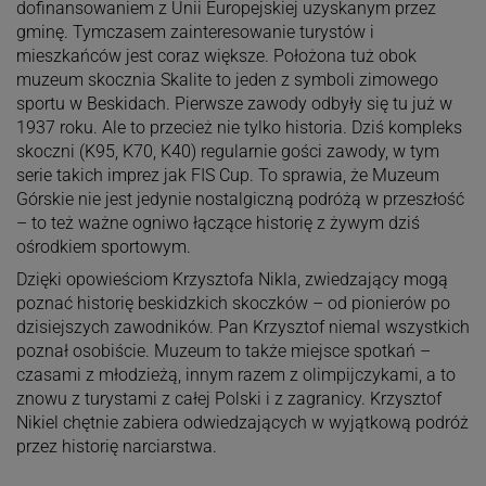
dofinansowaniem z Unii Europejskiej uzyskanym przez
gminę. Tymczasem zainteresowanie turystów i
mieszkańców jest coraz większe. Położona tuż obok
muzeum skocznia Skalite to jeden z symboli zimowego
sportu w Beskidach. Pierwsze zawody odbyły się tu już w
1937 roku. Ale to przecież nie tylko historia. Dziś kompleks
skoczni (K95, K70, K40) regularnie gości zawody, w tym
serie takich imprez jak FIS Cup. To sprawia, że Muzeum
Górskie nie jest jedynie nostalgiczną podróżą w przeszłość
– to też ważne ogniwo łączące historię z żywym dziś
ośrodkiem sportowym.
Dzięki opowieściom Krzysztofa Nikla, zwiedzający mogą
poznać historię beskidzkich skoczków – od pionierów po
dzisiejszych zawodników. Pan Krzysztof niemal wszystkich
poznał osobiście. Muzeum to także miejsce spotkań –
czasami z młodzieżą, innym razem z olimpijczykami, a to
znowu z turystami z całej Polski i z zagranicy. Krzysztof
Nikiel chętnie zabiera odwiedzających w wyjątkową podróż
przez historię narciarstwa.