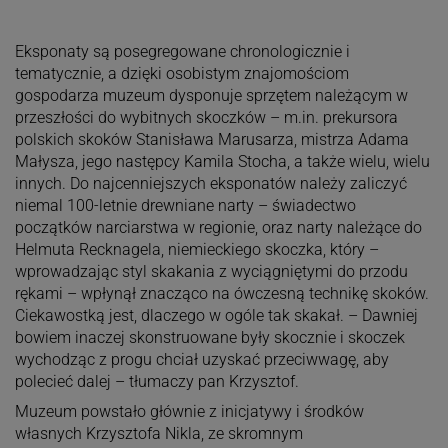
Eksponaty są posegregowane chronologicznie i
tematycznie, a dzięki osobistym znajomościom
gospodarza muzeum dysponuje sprzętem należącym w
przeszłości do wybitnych skoczków – m.in. prekursora
polskich skoków Stanisława Marusarza, mistrza Adama
Małysza, jego następcy Kamila Stocha, a także wielu, wielu
innych. Do najcenniejszych eksponatów należy zaliczyć
niemal 100-letnie drewniane narty – świadectwo
początków narciarstwa w regionie, oraz narty należące do
Helmuta Recknagela, niemieckiego skoczka, który –
wprowadzając styl skakania z wyciągniętymi do przodu
rękami – wpłynął znacząco na ówczesną technikę skoków.
Ciekawostką jest, dlaczego w ogóle tak skakał. – Dawniej
bowiem inaczej skonstruowane były skocznie i skoczek
wychodząc z progu chciał uzyskać przeciwwagę, aby
polecieć dalej – tłumaczy pan Krzysztof.
Muzeum powstało głównie z inicjatywy i środków
własnych Krzysztofa Nikla, ze skromnym