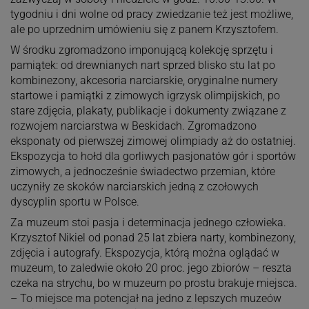
tygodniu i dni wolne od pracy zwiedzanie też jest możliwe,
ale po uprzednim umówieniu się z panem Krzysztofem.
W środku zgromadzono imponującą kolekcję sprzętu i
pamiątek: od drewnianych nart sprzed blisko stu lat po
kombinezony, akcesoria narciarskie, oryginalne numery
startowe i pamiątki z zimowych igrzysk olimpijskich, po
stare zdjęcia, plakaty, publikacje i dokumenty związane z
rozwojem narciarstwa w Beskidach. Zgromadzono
eksponaty od pierwszej zimowej olimpiady aż do ostatniej.
Ekspozycja to hołd dla gorliwych pasjonatów gór i sportów
zimowych, a jednocześnie świadectwo przemian, które
uczyniły ze skoków narciarskich jedną z czołowych
dyscyplin sportu w Polsce.
Za muzeum stoi pasja i determinacja jednego człowieka.
Krzysztof Nikiel od ponad 25 lat zbiera narty, kombinezony,
zdjęcia i autografy. Ekspozycja, którą można oglądać w
muzeum, to zaledwie około 20 proc. jego zbiorów – reszta
czeka na strychu, bo w muzeum po prostu brakuje miejsca.
– To miejsce ma potencjał na jedno z lepszych muzeów