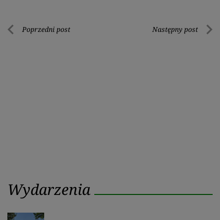
Nawigacja
Poprzedni post
Następny post
Poprzedni
Nastę
wpisu
post
post
Wydarzenia