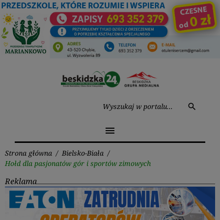
Przejdź
do
treści
Wysz
search
menu
Strona główna
/
Bielsko-Biała
/
Hołd dla pasjonatów gór i sportów zimowych
Reklama