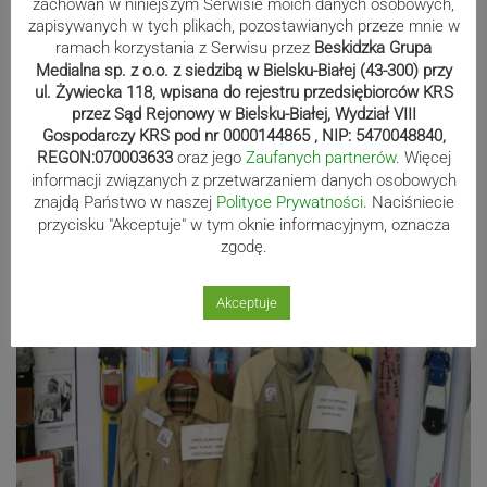
zachowań w niniejszym Serwisie moich danych osobowych,
zapisywanych w tych plikach, pozostawianych przeze mnie w
ramach korzystania z Serwisu przez
Beskidzka Grupa
Medialna sp. z o.o. z siedzibą w Bielsku-Białej (43-300) przy
ul. Żywiecka 118, wpisana do rejestru przedsiębiorców KRS
przez Sąd Rejonowy w Bielsku-Białej, Wydział VIII
Gospodarczy KRS pod nr 0000144865 , NIP: 5470048840,
REGON:070003633
oraz jego
Zaufanych partnerów
. Więcej
informacji związanych z przetwarzaniem danych osobowych
znajdą Państwo w naszej
Polityce Prywatności
. Naciśniecie
przycisku "Akceptuje" w tym oknie informacyjnym, oznacza
zgodę.
Akceptuje